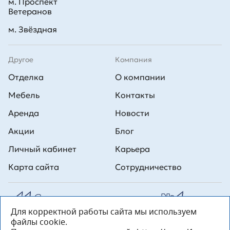
м. Проспект
Ветеранов
м. Звёздная
Другое
Компания
Отделка
О компании
Мебель
Контакты
Аренда
Новости
Акции
Блог
Личный кабинет
Карьера
Карта сайта
Сотрудничество
Для корректной работы сайта мы используем
Все права на публикуемые на сайте материалы принадлежат
файлы cookie.
ООО Л1 Строительная комания №1. Любая информация,
представленная на данном сайте, носит исключительно