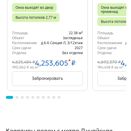
Окна выходят во двор
Окна выходят во 
променад
Высота потолков 2,77 м
Высота потолков 
2
Площадь
22.38 м
Площадь
Объект
Загляденье
Объект
Расположение
д.6-6 Секция Л
,
3/12
этаж
Расположение
д.6
Срок сдачи
2027
Срок сдачи
Отделка
Без отделки
Отделка
*
4,253,605
₽
4,
4,623,484 ₽
4,692,370 ₽
2
2
190,062 ₽ за м
194,458 ₽ за м
Забронировать
Забро
Квартиры рядом с метро Дунайская