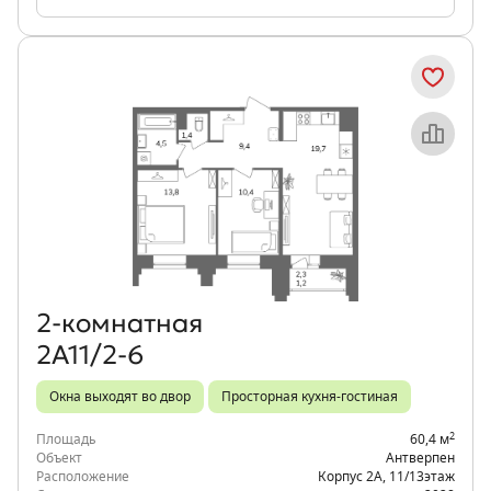
Объект месяца
2‑комнатная
2А11/2-6
Окна выходят во двор
Просторная кухня-гостиная
2
Площадь
60,4 м
Объект
Антверпен
Расположение
Корпус 2А
,
11/13
этаж