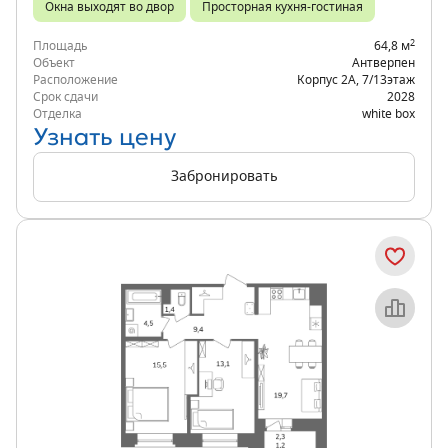
Окна выходят во двор
Просторная кухня-гостиная
2
Площадь
64,8 м
Объект
Антверпен
Расположение
Корпус 2А
,
7/13
этаж
Срок сдачи
2028
Отделка
white box
Узнать цену
Забронировать
Объект месяца