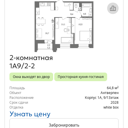
Объект месяца
2‑комнатная
1А9/2-2
Окна выходят во двор
Просторная кухня-гостиная
2
Площадь
64,8 м
Объект
Антверпен
Расположение
Корпус 1А
,
9/13
этаж
Срок сдачи
2028
Отделка
white box
Узнать цену
Забронировать