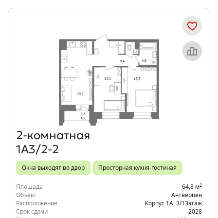
Объект месяца
2‑комнатная
1А3/2-2
Окна выходят во двор
Просторная кухня-гостиная
2
Площадь
64,8 м
Объект
Антверпен
Расположение
Корпус 1А
,
3/13
этаж
Срок сдачи
2028