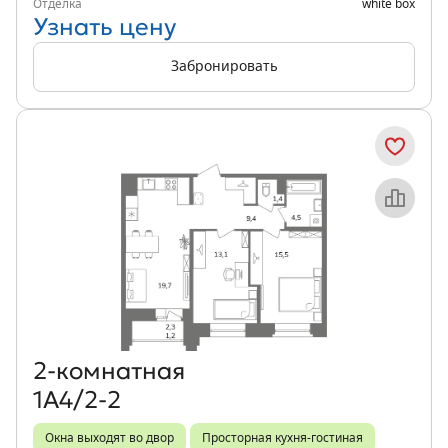
Отделка
white box
Узнать цену
Забронировать
Объект месяца
2‑комнатная
1А4/2-2
Окна выходят во двор
Просторная кухня-гостиная