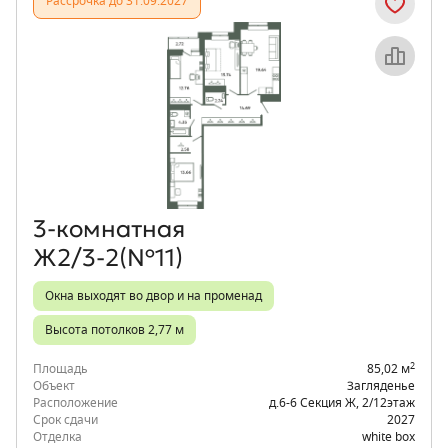
Рассрочка до 31.09.2027
Объект месяца
3‑комнатная
Ж2/3-2(№11)
Окна выходят во двор и на променад
Высота потолков 2,77 м
2
Площадь
85,02 м
Объект
Загляденье
Расположение
д.6-6 Секция Ж
,
2/12
этаж
Срок сдачи
2027
Отделка
white box