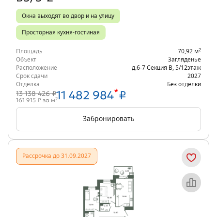
Окна выходят во двор и на улицу
Просторная кухня-гостиная
2
Площадь
70,92 м
Объект
Загляденье
Расположение
д.6-7 Секция В
,
5/12
этаж
Срок сдачи
2027
Отделка
Без отделки
*
11 482 984
₽
13 138 426 ₽
2
161 915 ₽ за м
Забронировать
Рассрочка до 31.09.2027
Объект месяца