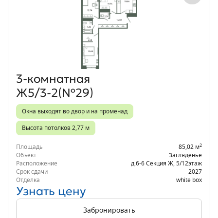
Объект месяца
3‑комнатная
Ж5/3-2(№29)
Окна выходят во двор и на променад
Высота потолков 2,77 м
2
Площадь
85,02 м
Объект
Загляденье
Расположение
д.6-6 Секция Ж
,
5/12
этаж
Срок сдачи
2027
Отделка
white box
Узнать цену
Забронировать