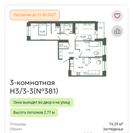
Рассрочка до 31.09.2027
Объект месяца
3‑комнатная
Н3/3-3(№381)
Окна выходят во двор и на улицу
Высота потолков 2,77 м
2
Площадь
74,29 м
Объект
Загляденье