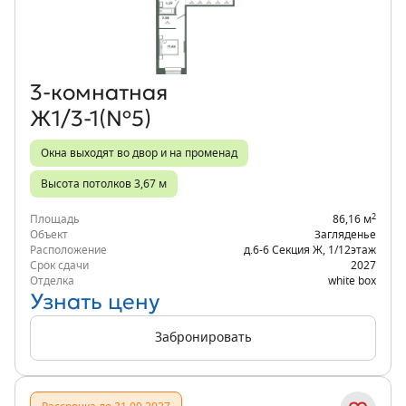
3‑комнатная
Ж1/3-1(№5)
Окна выходят во двор и на променад
Высота потолков 3,67 м
2
Площадь
86,16 м
Объект
Загляденье
Расположение
д.6-6 Секция Ж
,
1/12
этаж
Срок сдачи
2027
Отделка
white box
Узнать цену
Забронировать