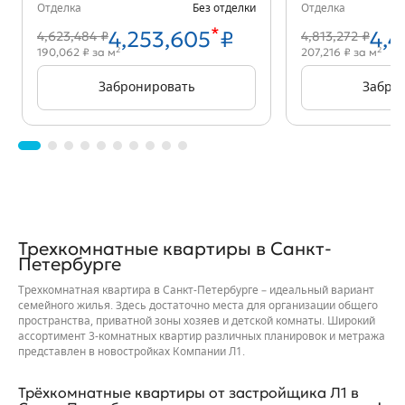
Отделка
Без отделки
Отделка
*
4,253,605
₽
4,4
4,623,484 ₽
4,813,272 ₽
2
2
190,062 ₽ за м
207,216 ₽ за м
Забронировать
Забро
Трехкомнатные квартиры в Санкт-
Петербурге
Трехкомнатная квартира в Санкт-Петербурге – идеальный вариант
семейного жилья. Здесь достаточно места для организации общего
пространства, приватной зоны хозяев и детской комнаты. Широкий
ассортимент 3-комнатных квартир различных планировок и метража
представлен в новостройках Компании Л1.
Трёхкомнатные квартиры от застройщика Л1 в