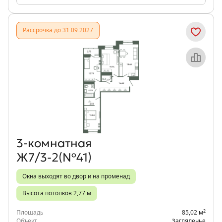
Рассрочка до 31.09.2027
Объект месяца
3‑комнатная
Ж7/3-2(№41)
Окна выходят во двор и на променад
Высота потолков 2,77 м
2
Площадь
85,02 м
Объект
Загляденье