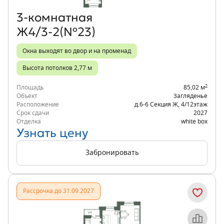
3‑комнатная
Ж4/3-2(№23)
Окна выходят во двор и на променад
Высота потолков 2,77 м
2
Площадь
85,02 м
Объект
Загляденье
Расположение
д.6-6 Секция Ж
,
4/12
этаж
Срок сдачи
2027
Отделка
white box
Узнать цену
Забронировать
Рассрочка до 31.09.2027