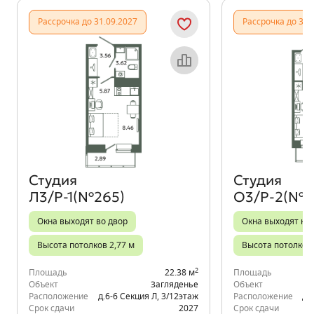
Рассрочка до 31.09.2027
Рассрочка до 31.
Объект месяца
Студия
Студия
Л3/Р-1(№265)
О3/Р-2(№4
Окна выходят во двор
Окна выходят на 
Высота потолков 2,77 м
Высота потолков 
2
Площадь
22.38 м
Площадь
Объект
Загляденье
Объект
Расположение
д.6-6 Секция Л
,
3/12
этаж
Расположение
д.
Срок сдачи
2027
Срок сдачи