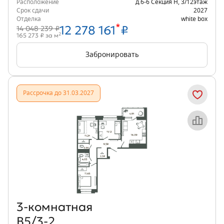
Расположение
д.6-6 Секция Н
,
3/12
этаж
Срок сдачи
2027
Отделка
white box
*
12 278 161
₽
14 048 239 ₽
2
165 273 ₽ за м
Забронировать
Рассрочка до 31.03.2027
Объект месяца
3‑комнатная
В5/3-2