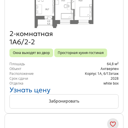
Объект месяца
2‑комнатная
1А6/2-2
Окна выходят во двор
Просторная кухня-гостиная
2
Площадь
64,8 м
Объект
Антверпен
Расположение
Корпус 1А
,
6/13
этаж
Срок сдачи
2028
Отделка
white box
Узнать цену
Забронировать