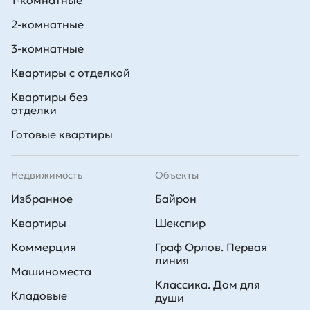
1-комнатные
Все новостройки имеют благоустроенные закрытые территории.
2-комнатные
На первых этажах корпусов находятся помещения коммерческого
назначения. В некоторых проектах предусмотрены и другие
3-комнатные
объекты инфраструктуры.
Квартиры с отделкой
Квартиры без
отделки
Готовые квартиры
Недвижимость
Объекты
Избранное
Байрон
Квартиры
Шекспир
Коммерция
Граф Орлов. Первая
линия
Машиноместа
Классика. Дом для
Кладовые
души