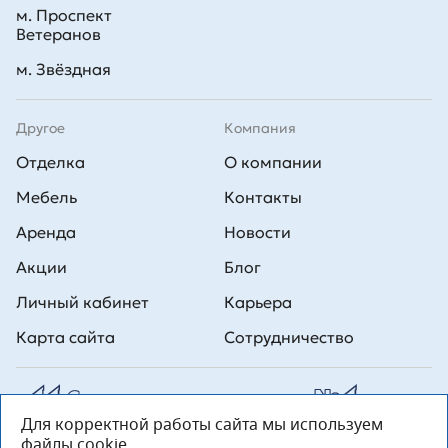
м. Проспект
Ветеранов
м. Звёздная
Другое
Компания
Отделка
О компании
Мебель
Контакты
Аренда
Новости
Акции
Блог
Личный кабинет
Карьера
Карта сайта
Сотрудничество
Для корректной работы сайта мы используем
Все права на публикуемые на сайте материалы принадлежат
файлы cookie.
ООО Л1 Строительная комания №1. Любая информация,