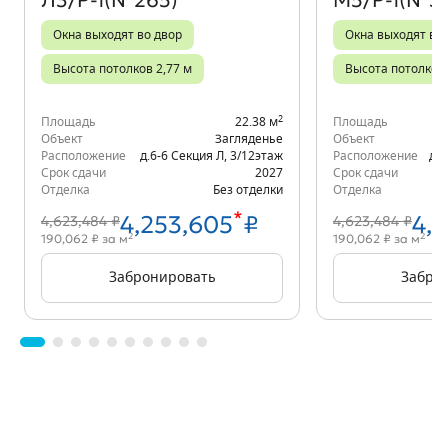
Л3/Р-1(№265)
М5/Р-1(№3
Окна выходят во двор
Окна выходят во
Высота потолков 2,77 м
Высота потолков 
2
Площадь
22.38 м
Площадь
Объект
Загляденье
Объект
Расположение
д.6-6 Секция Л
,
3/12
этаж
Расположение
д.6
Срок сдачи
2027
Срок сдачи
Отделка
Без отделки
Отделка
*
4,253,605
₽
4,
4,623,484 ₽
4,623,484 ₽
2
2
190,062 ₽ за м
190,062 ₽ за м
Забронировать
Забро