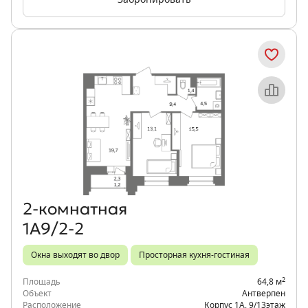
Забронировать
Объект месяца
2‑комнатная
1А9/2-2
Окна выходят во двор
Просторная кухня-гостиная
2
Площадь
64,8 м
Объект
Антверпен
Расположение
Корпус 1А
,
9/13
этаж