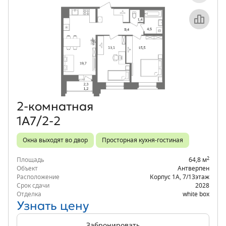
Объект месяца
2‑комнатная
1А7/2-2
Окна выходят во двор
Просторная кухня-гостиная
2
Площадь
64,8 м
Объект
Антверпен
Расположение
Корпус 1А
,
7/13
этаж
Срок сдачи
2028
Отделка
white box
Узнать цену