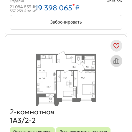
Отделка
white box
*
19 398 065
₽
21 084 853 ₽
2
357 239 ₽ за м
Забронировать
Объект месяца
2‑комнатная
1А3/2-2
Окна выходят во двор
Просторная кухня-гостиная