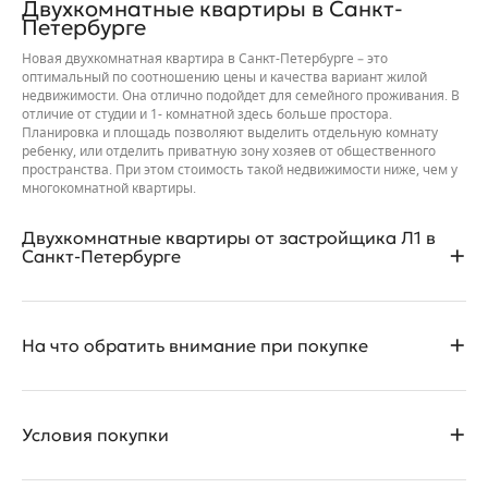
Двухкомнатные квартиры в Санкт-
Петербурге
Новая двухкомнатная квартира в Санкт-Петербурге – это
оптимальный по соотношению цены и качества вариант жилой
недвижимости. Она отлично подойдет для семейного проживания. В
отличие от студии и 1- комнатной здесь больше простора.
Планировка и площадь позволяют выделить отдельную комнату
ребенку, или отделить приватную зону хозяев от общественного
пространства. При этом стоимость такой недвижимости ниже, чем у
многокомнатной квартиры.
Двухкомнатные квартиры от застройщика Л1 в
Санкт-Петербурге
В Санкт-Петербурге представлен большой ассортимент
На что обратить внимание при покупке
двухкомнатных квартир в строящихся и сданных домах. Хорошим
выбором станут квартиры в новостройках от Компании Л1.
Двухкомнатные квартиры, представленные в продаже, имеют
Планировка квартиры и тип ее отделки – это не единственный
удобные планировки. Есть варианты в стандартном и
Условия покупки
критерий при выборе. Намного важнее учитывать
евроформате, с гардеробными комнатами, просторными кухнями-
местоположение ЖК и его характеристики.
гостиными, двумя санузлами, мастер-спальнями. Площадь
начинается от 55 квадратных метров.