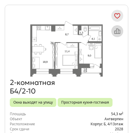
Объект месяца
2‑комнатная
Б4/2-10
Окна выходят на улицу
Просторная кухня-гостиная
2
Площадь
54,3 м
Объект
Антверпен
Расположение
Корпус Б
,
4/13
этаж
Срок сдачи
2028