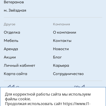
Ветеранов
м. Звёздная
Другое
Компания
Отделка
О компании
Мебель
Контакты
Аренда
Новости
Акции
Блог
Личный кабинет
Карьера
Карта сайта
Сотрудничество
Для корректной работы сайта мы используем
Все права на публикуемые на сайте материалы принадлежат
файлы cookie.
ООО Л1 Строительная комания №1. Любая информация,
представленная на данном сайте, носит исключительно
Продолжая использовать сайт https://www.l1-
информационный характер и ни при каких условиях не является