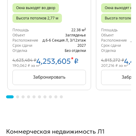
Окна выходят во двор
Окна выходят на 
Высота потолков 2,77 м
Высота потолков 
2
Площадь
22.38 м
Площадь
Объект
Загляденье
Объект
Расположение
д.6-6 Секция Л
,
3/12
этаж
Расположение
д.
Срок сдачи
2027
Срок сдачи
Отделка
Без отделки
Отделка
*
4,253,605
₽
4,4
4,623,484 ₽
4,813,272 ₽
2
2
190,062 ₽ за м
207,216 ₽ за м
Забронировать
Забро
Коммерческая недвижимость Л1