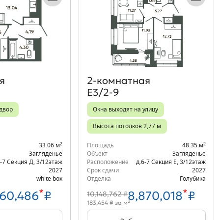
Объект месяца
Объект месяца
я
2‑комнатная
Е3/2-9
 двор
Окна выходят на улицу
Высота потолков 2,77 м
2
2
33.06 м
Площадь
48.35 м
Загляденье
Объект
Загляденье
6-7 Секция Д
,
3/12
этаж
Расположение
д.6-7 Секция Е
,
3/12
этаж
2027
Срок сдачи
2027
white box
Отделка
Голубика
*
*
860,486
₽
8,870,018
₽
10,148,762 ₽
2
183,454 ₽ за м