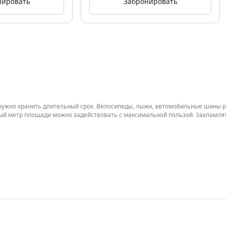
нировать
Забронировать
о нужно хранить длительный срок. Велосипеды, лыжи, автомобильные шины 
 метр площади можно задействовать с максимальной пользой. Захламлять 
кса в Санкт-Петербурге. Как правило, они находятся рядом с паркингом н
 Их площадь варьируется от 2 до 30 м2, в зависимости от класса объекта н