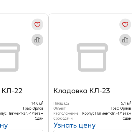
 КЛ-22
Кладовка КЛ-23
2
2
14,6 м
Площадь
5,1 м
Граф Орлов
Объект
Граф Орлов
рпус Пигмент-3г
,
-1/1
этаж
Расположение
Корпус Пигмент-3г
,
-1/1
этаж
Сдан
Срок сдачи
Сдан
ну
Узнать цену