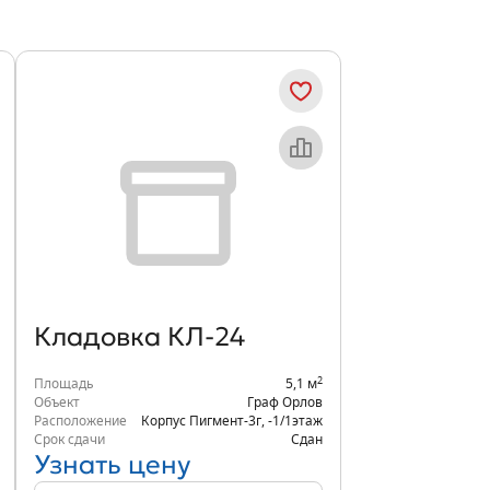
Кладовка КЛ-24
2
Площадь
5,1 м
Объект
Граф Орлов
Расположение
Корпус Пигмент-3г
,
-1/1
этаж
Срок сдачи
Сдан
Узнать цену