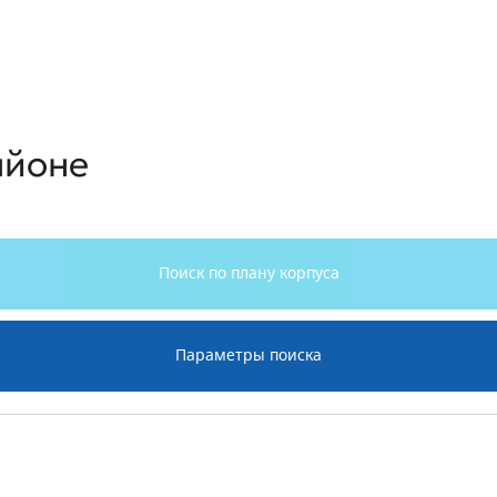
айоне
Поиск по плану корпуса
Параметры поиска