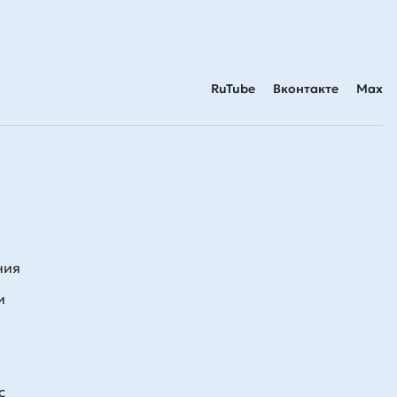
RuTube
Вконтакте
Max
ния
и
с