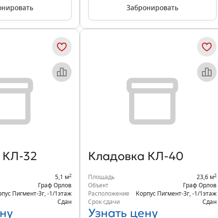
онировать
Забронировать
 КЛ-32
Кладовка КЛ-40
2
2
5,1 м
Площадь
23,6 м
Граф Орлов
Объект
Граф Орлов
рпус Пигмент-3г
,
-1/1
этаж
Расположение
Корпус Пигмент-3г
,
-1/1
этаж
Сдан
Срок сдачи
Сдан
ну
Узнать цену