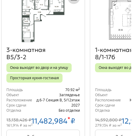
Объект месяца
Об
3‑комнатная
1‑комнатная
В5/3-2
8/1-17б
Окна выходят во двор и на улицу
Окна выходят во дво
Просторная кухня-гостиная
2
Площадь
70.92 м
Площадь
Объект
Загляденье
Объект
Расположение
д.6-7 Секция В
,
5/12
этаж
Расположение
Кор
Срок сдачи
2027
Срок сдачи
Отделка
Без отделки
Отделка
*
11,482,984
₽
12,9
13,138,426 ₽
14,592,800 ₽
2
2
161,914 ₽ за м
279,134 ₽ за м