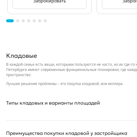
Забронировать
Забро
Кладовые
В каждой семье есть вещи, которыми пользуются не часто, но их где-т
Петербурга имеют современные функциональные планировки, где каждый
пространство.
Лучшее решение проблемы – это покупка кладовой, или келлера.
Типы кладовых и варианты площадей
Кладовые – это специальные помещения на территории жилого компле
проспект. Реже — прямо на этаже корпуса по соседству с квартирами.
Преимущества покупки кладовой у застройщика