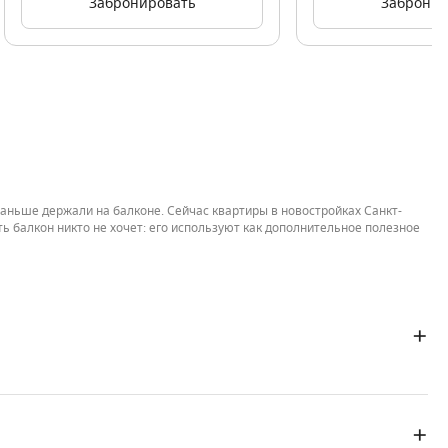
Забронировать
Забронир
раньше держали на балконе. Сейчас квартиры в новостройках Санкт-
балкон никто не хочет: его используют как дополнительное полезное
а подземном уровне или в подвале дома с общим выходом на улицу или
едвижимости.