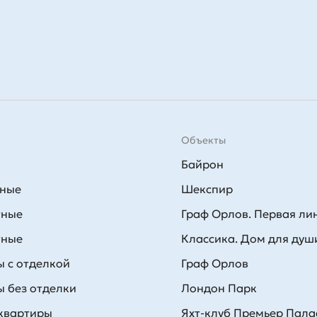
Объекты
Байрон
тные
Шекспир
тные
Граф Орлов. Первая ли
тные
Классика. Дом для душ
 с отделкой
Граф Орлов
 без отделки
Лондон Парк
 квартиры
Яхт-клуб Премьер Пала