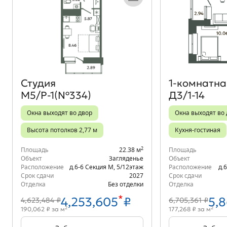
Объект месяца
Студия
1‑комнатна
М5/Р-1(№334)
Д3/1-14
Окна выходят во двор
Окна выходят во
Высота потолков 2,77 м
Кухня-гостиная
2
Площадь
22.38 м
Площадь
Объект
Загляденье
Объект
Расположение
д.6-6 Секция М
,
5/12
этаж
Расположение
д.
Срок сдачи
2027
Срок сдачи
Отделка
Без отделки
Отделка
*
4,253,605
₽
5,
4,623,484 ₽
6,705,361 ₽
2
2
190,062 ₽ за м
177,268 ₽ за м