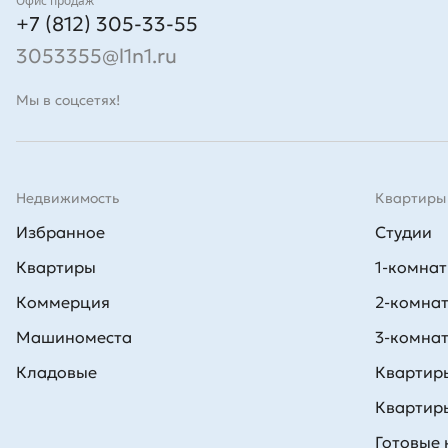
Контакты
Офис продаж
+7 (812) 305-33-55
3053355@l1n1.ru
Мы в соцсетях!
Недвижимость
Квартиры
Избранное
Студии
Квартиры
1-комна
Коммерция
2-комна
Машиноместа
3-комна
Кладовые
Квартиры
Квартиры
Готовые