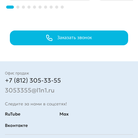
Заказать звонок
Контакты
Офис продаж
+7 (812) 305-33-55
3053355@l1n1.ru
Следите за нами в соцсетях!
RuTube
Max
Вконтакте