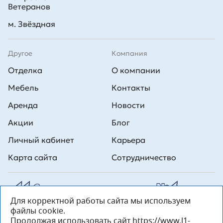
Ветеранов
м. Звёздная
Другое
Компания
Отделка
О компании
Мебель
Контакты
Аренда
Новости
Акции
Блог
Личный кабинет
Карьера
Карта сайта
Сотрудничество
Для корректной работы сайта мы используем
Все права на публикуемые на сайте материалы принадлежат
файлы cookie.
ООО Л1 Строительная комания №1. Любая информация,
представленная на данном сайте, носит исключительно
Продолжая использовать сайт https://www.l1-