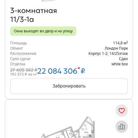
3‑комнатная
11/3-1а
Окна выходят во двор и на улицу
2
Площадь
114,8 м
Объект
Лондон Парк
Расположение
Корпус 1-2
,
14/25
этаж
Срок сдачи
Сдан
Отделка
white box
*
22 084 306
₽
27 605 382 ₽
2
192 372 ₽ за м
Забронировать