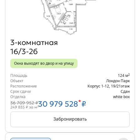
Объект месяца
3‑комнатная
16/3-2б
Окна выходят во двор и на улицу
2
Площадь
124 м
Объект
Лондон Парк
Расположение
Корпус 1-12
,
19/21
этаж
Срок сдачи
Сдан
Отделка
white box
*
30 979 528
₽
36 709 952 ₽
2
249 835 ₽ за м
Забронировать