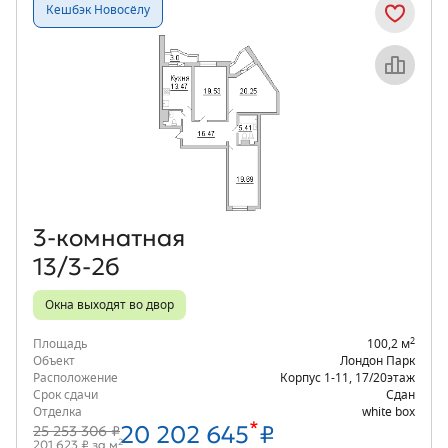
Кешбэк Новосёлу
Объект месяца
3‑комнатная
13/3-2б
Окна выходят во двор
2
Площадь
100,2 м
Объект
Лондон Парк
Расположение
Корпус 1-11
,
17/20
этаж
Срок сдачи
Сдан
Отделка
white box
*
20 202 645
₽
25 253 306 ₽
2
201 623 ₽ за м