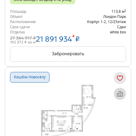
2
Площадь
113,8 м
Объект
Лондон Парк
Расположение
Корпус 1-2
,
12/25
этаж
Срок сдачи
Сдан
Отделка
white box
*
21 891 934
₽
27 364 917 ₽
2
192 372 ₽ за м
Забронировать
Кешбэк Новосёлу
Объект месяца