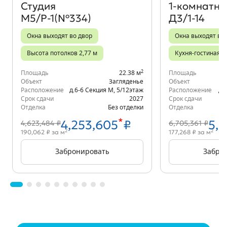
Студия
1‑комнатна
М5/Р-1(№334)
Д3/1-14
Окна выходят во двор
Окна выходят во
Высота потолков 2,77 м
Кухня-гостиная
2
Площадь
22.38 м
Площадь
Объект
Загляденье
Объект
Расположение
д.6-6 Секция М
,
5/12
этаж
Расположение
д.
Срок сдачи
2027
Срок сдачи
Отделка
Без отделки
Отделка
*
4,253,605
₽
5,
4,623,484 ₽
6,705,361 ₽
2
2
190,062 ₽ за м
177,268 ₽ за м
Забронировать
Забро