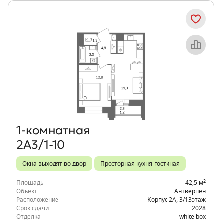
Объект месяца
1‑комнатная
2А3/1-10
Окна выходят во двор
Просторная кухня-гостиная
2
Площадь
42,5 м
Объект
Антверпен
Расположение
Корпус 2А
,
3/13
этаж
Срок сдачи
2028
Отделка
white box