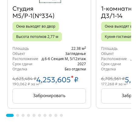
Студия
1‑комнатна
М5/Р-1(№334)
Д3/1-14
Окна выходят во двор
Окна выходят во
Высота потолков 2,77 м
Кухня-гостиная
2
Площадь
22.38 м
Площадь
Объект
Загляденье
Объект
Расположение
д.6-6 Секция М
,
5/12
этаж
Расположение
д.
Срок сдачи
2027
Срок сдачи
Отделка
Без отделки
Отделка
*
4,253,605
₽
5,
4,623,484 ₽
6,705,361 ₽
2
2
190,062 ₽ за м
177,268 ₽ за м
Забронировать
Забро