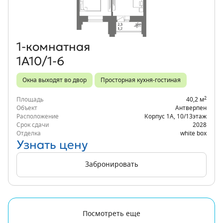
1‑комнатная
1А10/1-6
Окна выходят во двор
Просторная кухня-гостиная
2
Площадь
40,2 м
Объект
Антверпен
Расположение
Корпус 1А
,
10/13
этаж
Срок сдачи
2028
Отделка
white box
Узнать цену
Забронировать
Посмотреть еще