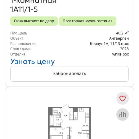
1‑комнатная
1А11/1-5
Окна выходят во двор
Просторная кухня-гостиная
2
Площадь
40,2 м
Объект
Антверпен
Расположение
Корпус 1А
,
11/13
этаж
Срок сдачи
2028
Отделка
white box
Узнать цену
Забронировать
Объект месяца