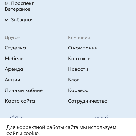
м. Проспект
Ветеранов
м. Звёздная
Другое
Компания
Отделка
О компании
Мебель
Контакты
Аренда
Новости
Акции
Блог
Личный кабинет
Карьера
Карта сайта
Сотрудничество
Для корректной работы сайта мы используем
Все права на публикуемые на сайте материалы принадлежат
файлы cookie.
ООО Л1 Строительная комания №1. Любая информация,