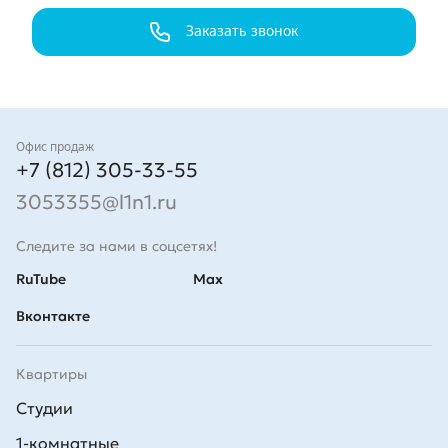
Заказать звонок
Контакты
Офис продаж
+7 (812) 305-33-55
3053355@l1n1.ru
Следите за нами в соцсетях!
RuTube
Max
Вконтакте
Квартиры
Студии
1-комнатные