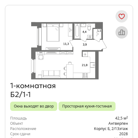
Объект месяца
1‑комнатная
Б2/1-1
Окна выходят во двор
Просторная кухня-гостиная
2
Площадь
42,5 м
Объект
Антверпен
Расположение
Корпус Б
,
2/13
этаж
Срок сдачи
2028