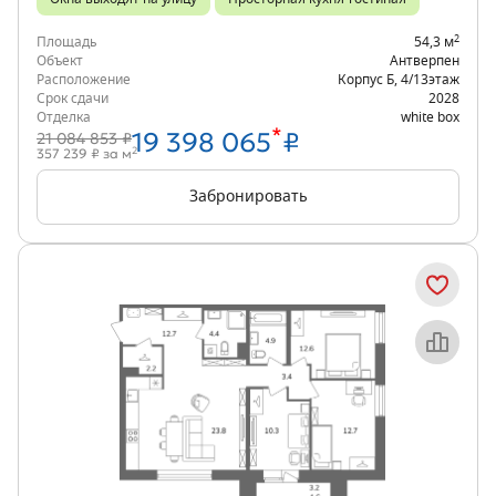
2
Площадь
54,3 м
Объект
Антверпен
Расположение
Корпус Б
,
4/13
этаж
Срок сдачи
2028
Отделка
white box
*
19 398 065
₽
21 084 853 ₽
2
357 239 ₽ за м
Забронировать
Объект месяца