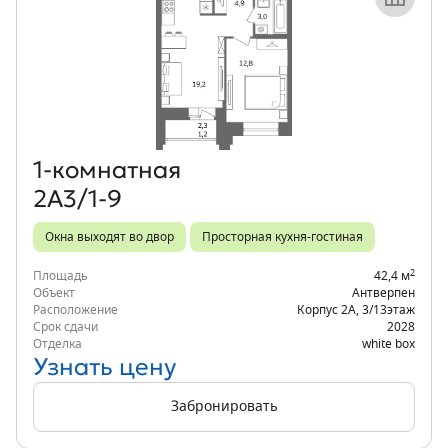
Объект месяца
1‑комнатная
2А3/1-9
Окна выходят во двор
Просторная кухня-гостиная
2
Площадь
42,4 м
Объект
Антверпен
Расположение
Корпус 2А
,
3/13
этаж
Срок сдачи
2028
Отделка
white box
Узнать цену
Забронировать