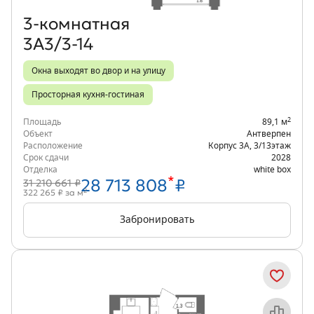
3‑комнатная
3А3/3-14
Окна выходят во двор и на улицу
Просторная кухня-гостиная
2
Площадь
89,1 м
Объект
Антверпен
Расположение
Корпус 3А
,
3/13
этаж
Срок сдачи
2028
Отделка
white box
*
28 713 808
₽
31 210 661 ₽
2
322 265 ₽ за м
Забронировать