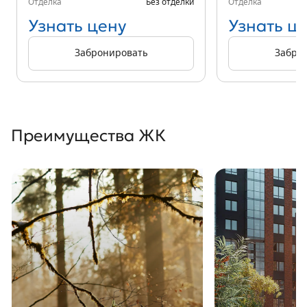
Отделка
Без отделки
Отделка
Узнать цену
Узнать ц
Забронировать
Забро
Преимущества ЖК