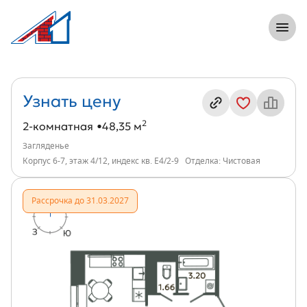
8 (812) 305-33-55
Откры
2-комнатная, 48 м², ЖК Загляденье, ин
Информация о квартире
Узнать цену
2
2-комнатная
48,35 м
Загляденье
Корпус 6-7, этаж 4/12, индекс кв. Е4/2-9
Отделка: Чистовая
Рассрочка до 31.03.2027