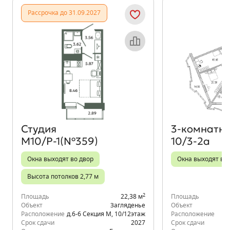
Показать предыдущи
Показать
Рассрочка до 31.09.2027
Объект месяца
Студия
3‑комнатн
М10/Р-1(№359)
10/3-2а
Окна выходят во двор
Окна выходят во 
Высота потолков 2,77 м
2
Площадь
22,38 м
Площадь
Объект
Загляденье
Объект
Расположение
д.6-6 Секция М
,
10/12
этаж
Расположение
К
Срок сдачи
2027
Срок сдачи