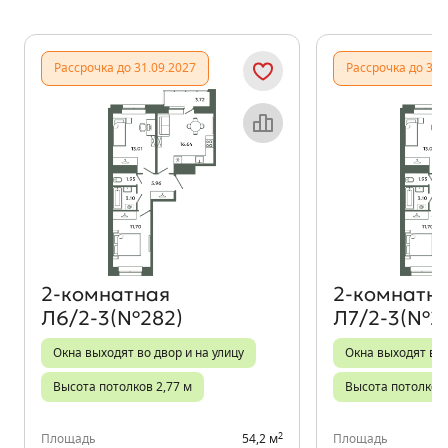
Показать предыдущи
Показать
Рассрочка до 31.09.2027
Рассрочка до 31.
Объект месяца
2‑комнатная
2‑комнатн
Л6/2-3(№282)
Л7/2-3(№2
Окна выходят во двор и на улицу
Окна выходят во 
Высота потолков 2,77 м
Высота потолков 
2
Площадь
54,2 м
Площадь