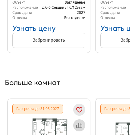
Объект
Загляденье
Объект
Расположение
д.6-6 Секция Л
,
6/12
этаж
Расположение
д.
Срок сдачи
2027
Срок сдачи
Отделка
Без отделки
Отделка
Узнать цену
Узнать ц
Забронировать
Забро
Больше комнат
Показать предыдущи
Показать
Рассрочка до 31.03.2027
Рассрочка до 31.