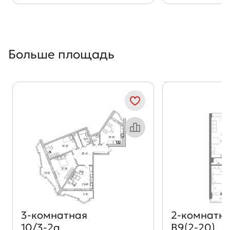
Больше площадь
Показать предыдущи
Показать
Объект месяца
3‑комнатная
2‑комнатн
10/3-2а
В9(2-20)