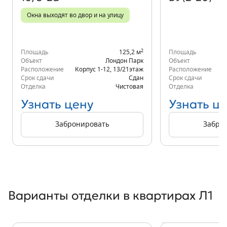
Окна выходят во двор и на улицу
2
Площадь
125,2 м
Площадь
Объект
Лондон Парк
Объект
Расположение
Корпус 1-12
,
13/21
этаж
Расположение
Срок сдачи
Сдан
Срок сдачи
Отделка
Чистовая
Отделка
Узнать цену
Узнать ц
Забронировать
Забро
Варианты отделки в квартирах Л1