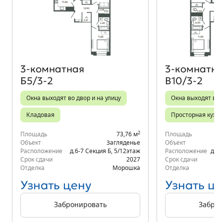
Объект месяца
3‑комнатная
3‑комнатн
Б5/3-2
В10/3-2
Окна выходят во двор и на улицу
Окна выходят во 
Кладовая
Просторная кухн
2
Площадь
73,76 м
Площадь
Объект
Загляденье
Объект
Расположение
д.6-7 Секция Б
,
5/12
этаж
Расположение
д.6
Срок сдачи
2027
Срок сдачи
Отделка
Морошка
Отделка
Узнать цену
Узнать ц
Забронировать
Забро