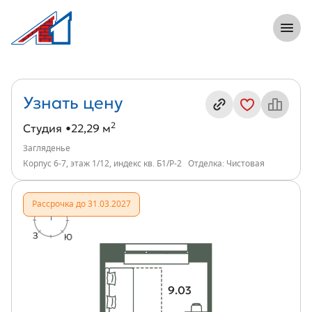
8 (812) 305-33-55
Откры
Студия, 22 м², ЖК Загляденье, индекс 
Информация о квартире
Узнать цену
2
Студия
22,29 м
Загляденье
Корпус 6-7, этаж 1/12, индекс кв. Б1/Р-2
Отделка: Чистовая
Рассрочка до 31.03.2027