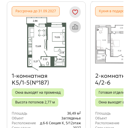
Показать предыдущи
Показать
Рассрочка до 31.09.2027
Кухня в подарок
Объект месяца
1‑комнатная
2‑комнатн
К5/1-5(№187)
4/2-6
Окна выходят на променад
Готовая отделка
Высота потолков 2,77 м
Окна выходят во
2
Площадь
36,49 м
Площадь
Объект
Загляденье
Объект
Расположение
д.6-6 Секция К
,
5/12
этаж
Расположение