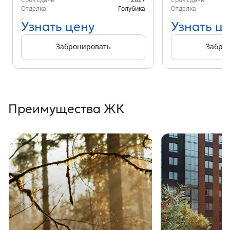
Срок сдачи
2027
Срок сдачи
Отделка
Голубика
Отделка
Узнать цену
Узнать ц
Забронировать
Забро
Преимущества ЖК