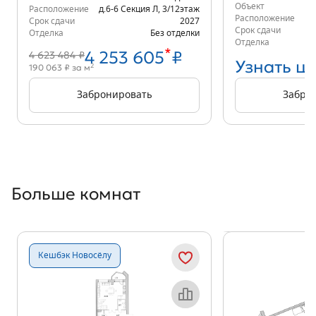
Объект
Расположение
д.6-6 Секция Л
,
3/12
этаж
Расположение
д.
Срок сдачи
2027
Срок сдачи
Отделка
Без отделки
Отделка
*
4 253 605
₽
4 623 484 ₽
Узнать ц
2
190 063 ₽ за м
Забронировать
Забро
Больше комнат
Показать предыдущи
Показать
Кешбэк Новосёлу