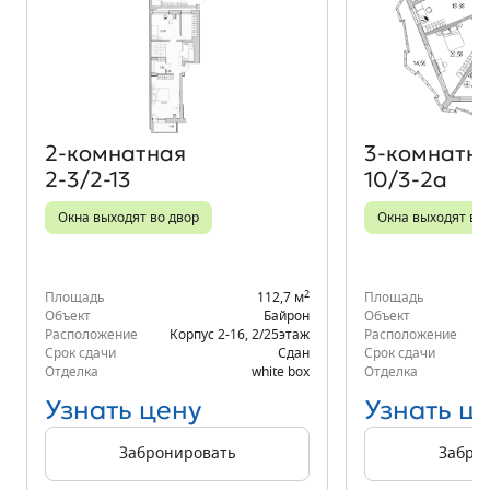
Объект месяца
2‑комнатная
3‑комнатн
2-3/2-13
10/3-2а
Окна выходят во двор
Окна выходят во 
2
Площадь
112,7 м
Площадь
Объект
Байрон
Объект
Расположение
Корпус 2-16
,
2/25
этаж
Расположение
К
Срок сдачи
Сдан
Срок сдачи
Отделка
white box
Отделка
Узнать цену
Узнать ц
Забронировать
Забро