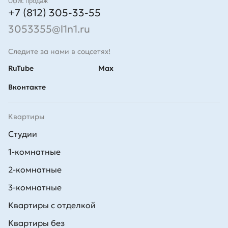
Контакты
Офис продаж
+7 (812) 305-33-55
3053355@l1n1.ru
Следите за нами в соцсетях!
RuTube
Max
Вконтакте
Квартиры
Студии
1-комнатные
2-комнатные
3-комнатные
Квартиры с отделкой
Квартиры без