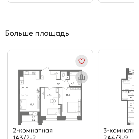
Больше площадь
Показать предыдущи
Показать
Объект месяца
2‑комнатная
3‑комнатн
1А3/2-2
2А4/3-9