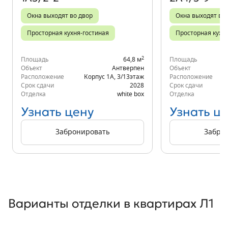
Окна выходят во двор
Окна выходят во 
Просторная кухня-гостиная
Просторная кухн
2
Площадь
64,8 м
Площадь
Объект
Антверпен
Объект
Расположение
Корпус 1А
,
3/13
этаж
Расположение
Срок сдачи
2028
Срок сдачи
Отделка
white box
Отделка
Узнать цену
Узнать ц
Забронировать
Забро
Варианты отделки в квартирах Л1