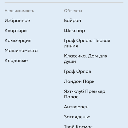
Недвижимость
Объекты
Избранное
Байрон
Квартиры
Шекспир
Коммерция
Граф Орлов. Первая
линия
Машиноместа
Классика. Дом для
Кладовые
души
Граф Орлов
Лондон Парк
Яхт-клуб Премьер
Палас
Антверпен
Загляденье
Твой Космос