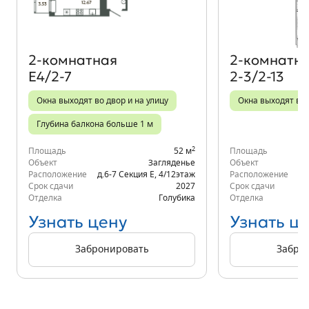
2‑комнатная
2‑комнатн
Е4/2-7
2-3/2-13
Окна выходят во двор и на улицу
Окна выходят во
Глубина балкона больше 1 м
2
Площадь
52 м
Площадь
Объект
Загляденье
Объект
Расположение
д.6-7 Секция Е
,
4/12
этаж
Расположение
Срок сдачи
2027
Срок сдачи
Отделка
Голубика
Отделка
Узнать цену
Узнать ц
Забронировать
Забро