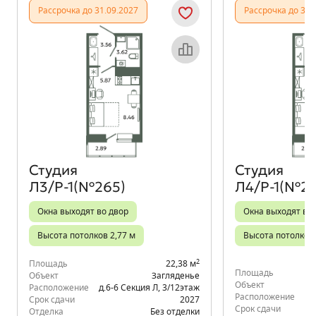
Рассрочка до 31.09.2027
Рассрочка до 31.
Объект месяца
Студия
Студия
Л3/Р-1(№265)
Л4/Р-1(№27
Окна выходят во двор
Окна выходят во
Высота потолков 2,77 м
Высота потолков 
2
Площадь
22,38 м
Площадь
Объект
Загляденье
Объект
Расположение
д.6-6 Секция Л
,
3/12
этаж
Расположение
д.
Срок сдачи
2027
Срок сдачи
Отделка
Без отделки