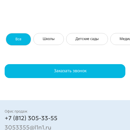
Школы
Детские сады
Меди
Все
Заказать звонок
Контакты
Офис продаж
+7 (812) 305-33-55
3053355@l1n1.ru