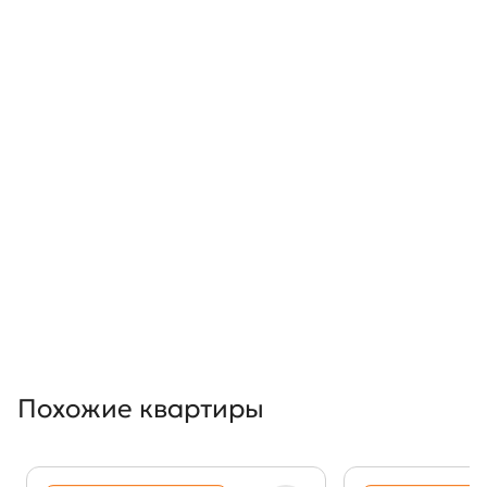
Похожие квартиры
Показать предыдущи
Показать