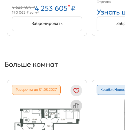
Отделка
*
4 253 605
₽
4 623 484 ₽
Узнать ц
2
190 063 ₽ за м
Забронировать
Забро
Больше комнат
Показать предыдущи
Показать
Рассрочка до 31.03.2027
Кешбэк Новосёл
Объект месяца