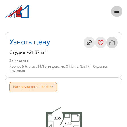
8 (812) 305-33-55
Откры
Студия, 21 м², ЖК Загляденье, индекс
Информация о квартире
Узнать цену
2
Студия
21,37 м
Загляденье
Корпус 6-6, этаж 11/12, индекс кв. О11/Р-2(№517)
Отделка:
Чистовая
Рассрочка до 31.09.2027