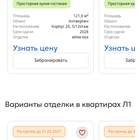
Просторная кухня-гостиная
Просторная кухн
2
Площадь
121,6 м
Площадь
Объект
Антверпен
Объект
Расположение
Корпус 2А
,
5/13
этаж
Расположение
д.
Срок сдачи
2028
Срок сдачи
Отделка
white box
Отделка
Узнать цену
Узнать ц
Забронировать
Забро
Варианты отделки в квартирах Л1
Показать предыдущи
Показать
Рассрочка до 31.09.2027
Рассрочка до 31.