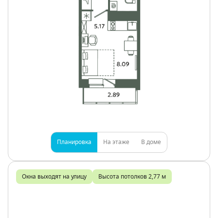
Планировка
На этаже
В доме
Окна выходят на улицу
Высота потолков 2,77 м