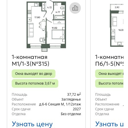
Объект месяца
1‑комнатная
1‑комнатна
М1/1-3(№315)
П6/1-5(№5
Окна выходят во двор
Окна выходят во
Высота потолков 3,67 м
Высота потолков 
2
Площадь
37,72 м
Площадь
Объект
Загляденье
Объект
Расположение
д.6-6 Секция М
,
1/12
этаж
Расположение
д.
Срок сдачи
2027
Срок сдачи
Отделка
Без отделки
Отделка
Узнать цену
Узнать ц