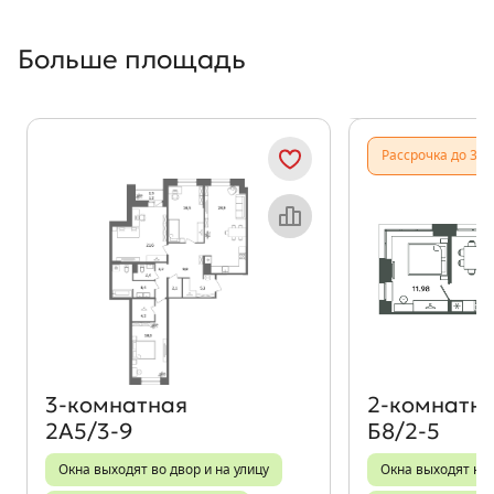
Больше площадь
Показать предыдущи
Показать
Рассрочка до 31.
Объект месяца
3‑комнатная
2‑комнатн
2А5/3-9
Б8/2-5
Окна выходят во двор и на улицу
Окна выходят на 