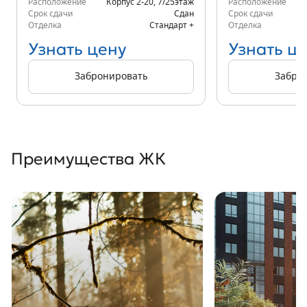
Расположение
Корпус 2-20
,
7/25
этаж
Расположение
д.
Срок сдачи
Сдан
Срок сдачи
Отделка
Стандарт +
Отделка
Узнать цену
Узнать ц
Забронировать
Забро
Преимущества ЖК