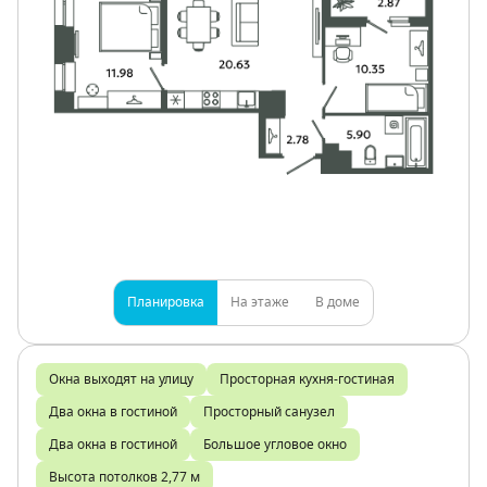
Планировка
На этаже
В доме
Окна выходят на улицу
Просторная кухня-гостиная
Два окна в гостиной
Просторный санузел
Два окна в гостиной
Большое угловое окно
Высота потолков 2,77 м