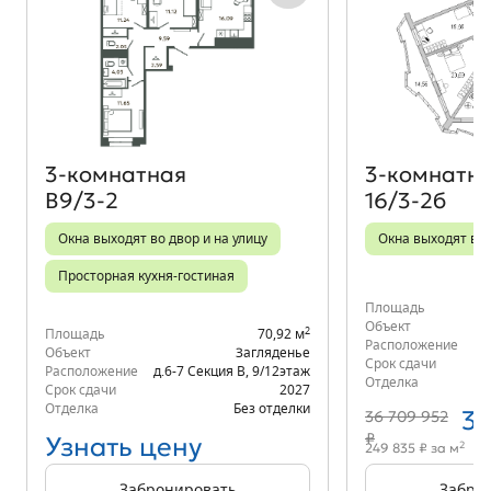
Объект месяца
3‑комнатная
3‑комнатн
В9/3-2
16/3-2б
Окна выходят во двор и на улицу
Окна выходят во 
Просторная кухня-гостиная
Площадь
Объект
2
Площадь
70,92 м
Расположение
К
Объект
Загляденье
Срок сдачи
Расположение
д.6-7 Секция В
,
9/12
этаж
Отделка
Срок сдачи
2027
Отделка
Без отделки
30
36 709 952
₽
Узнать цену
2
249 835 ₽ за м