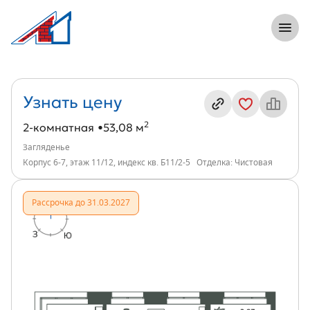
8 (812) 305-33-55
Откры
2-комнатная, 53 м², ЖК Загляденье, ин
Информация о квартире
Узнать цену
2
2-комнатная
53,08 м
Загляденье
Корпус 6-7, этаж 11/12, индекс кв. Б11/2-5
Отделка: Чистовая
Рассрочка до 31.03.2027