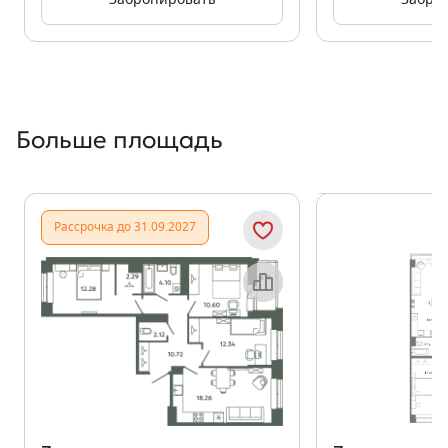
Забронировать
Забро
Больше площадь
Показать предыдущи
Показать
Рассрочка до 31.09.2027
Объект месяца