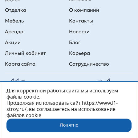
Отделка
О компании
Мебель
Контакты
Аренда
Новости
Акции
Блог
Личный кабинет
Карьера
Карта сайта
Сотрудничество
Для корректной работы сайта мы используем
Все права на публикуемые на сайте материалы принадлежат
файлы cookie.
ООО Л1 Строительная комания №1. Любая информация,
представленная на данном сайте, носит исключительно
Продолжая использовать сайт https://www.l1-
информационный характер и ни при каких условиях не является
stroy.ru/, вы соглашаетесь на использование
публичной офертой, определяемой положениями статьи 437 ГК РФ.
файлов cookie
«ООО «Л1 Строительная Компания №1» 196233, Санкт-Петербург, ул.
Орджоникидзе, д. 52, литер А, пом. 92-Н, офис 4 ИНН 7810269443,
Понятно
ОГРН 1027804853559»