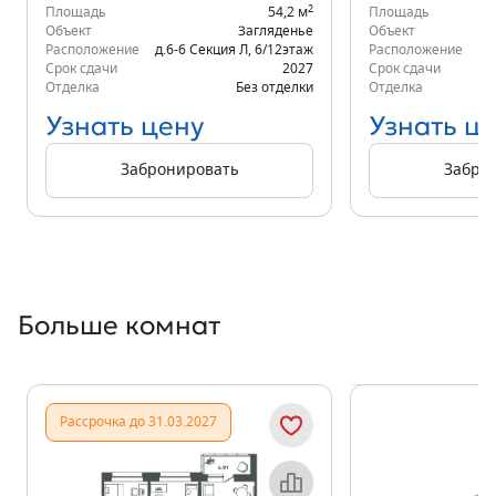
2
Площадь
54,2 м
Площадь
Объект
Загляденье
Объект
Расположение
д.6-6 Секция Л
,
6/12
этаж
Расположение
д.
Срок сдачи
2027
Срок сдачи
Отделка
Без отделки
Отделка
Узнать цену
Узнать ц
Забронировать
Забро
Больше комнат
Показать предыдущи
Показать
Рассрочка до 31.03.2027