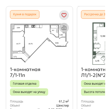
Показать предыдущи
Показать
Кухня в подарок
Рассрочка до 31.
Объект месяца
1‑комнатная
1‑комнатна
7/1-11п
Л1/1-2(№25
Готовая отделка
Окна выходят во
Окна выходят на улицу
Высота потолков 
2
Площадь
61,2 м
Площадь
Объект
Шекспир
Объект