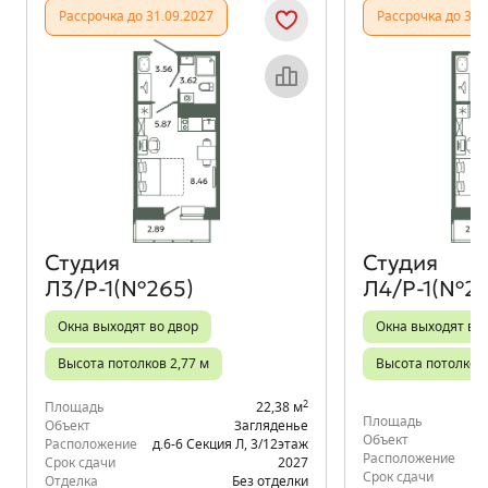
Рассрочка до 31.09.2027
Рассрочка до 31.
Объект месяца
Студия
Студия
Л3/Р-1(№265)
Л4/Р-1(№27
Окна выходят во двор
Окна выходят во
Высота потолков 2,77 м
Высота потолков 
2
Площадь
22,38 м
Площадь
Объект
Загляденье
Объект
Расположение
д.6-6 Секция Л
,
3/12
этаж
Расположение
д.
Срок сдачи
2027
Срок сдачи
Отделка
Без отделки