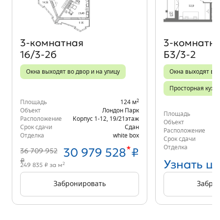
3‑комнатная
3‑комнатн
16/3-2б
Б3/3-2
Окна выходят во двор и на улицу
Окна выходят во 
Просторная кухн
2
Площадь
124 м
Объект
Лондон Парк
Площадь
Расположение
Корпус 1-12
,
19/21
этаж
Объект
Срок сдачи
Сдан
Расположение
Отделка
white box
Срок сдачи
*
Отделка
30 979 528
₽
36 709 952
₽
Узнать ц
2
249 835 ₽ за м
Забронировать
Забро