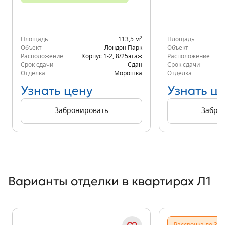
2
Площадь
113,5 м
Площадь
Объект
Лондон Парк
Объект
Расположение
Корпус 1-2
,
8/25
этаж
Расположение
К
Срок сдачи
Сдан
Срок сдачи
Отделка
Морошка
Отделка
Узнать цену
Узнать ц
Забронировать
Забро
Варианты отделки в квартирах Л1
Показать предыдущи
Показать