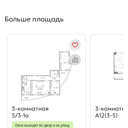
Больше площадь
Показать предыдущи
Показать
Объект месяца
3‑комнатная
3‑комнатн
5/3-1а
А12(3-5)
Окна выходят во двор и на улицу