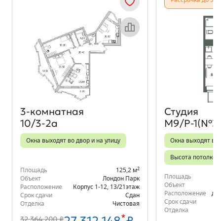
Рассрочка до 31.
Объект месяца
3‑комнатная
Студия
10/3-2а
М9/Р-1(№3
Окна выходят во двор и на улицу
Окна выходят во
Высота потолков 
2
Площадь
125,2 м
Площадь
Объект
Лондон Парк
Объект
Расположение
Корпус 1-12
,
13/21
этаж
Расположение
д.6
Срок сдачи
Сдан
Срок сдачи
Отделка
Чистовая
Отделка
*
32 364 200 ₽