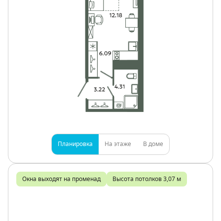
Планировка
На этаже
В доме
Окна выходят на променад
Высота потолков 3,07 м