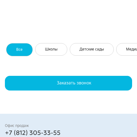
Школы
Детские сады
Меди
Все
Заказать звонок
Контакты
Офис продаж
+7 (812) 305-33-55