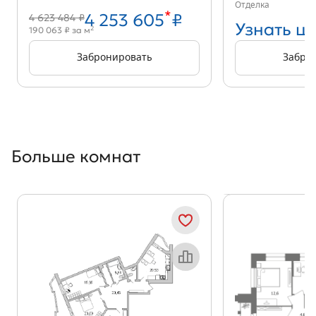
Отделка
*
4 253 605
₽
4 623 484 ₽
Узнать ц
2
190 063 ₽ за м
Забронировать
Забро
Больше комнат
Показать предыдущи
Показать
Объект месяца