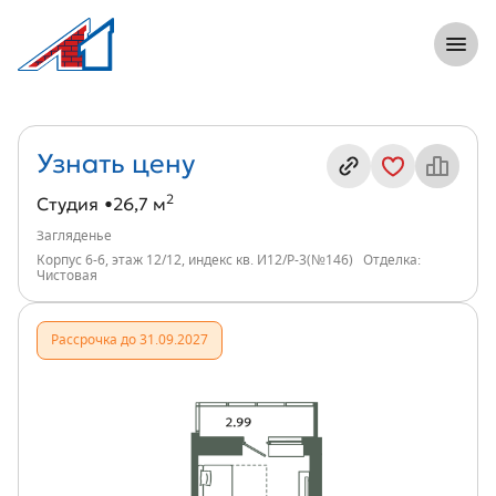
8 (812) 305-33-55
Откры
Студия, 27 м², ЖК Загляденье, индекс
Информация о квартире
Узнать цену
2
Студия
26,7 м
Загляденье
Корпус 6-6, этаж 12/12, индекс кв. И12/Р-3(№146)
Отделка:
Чистовая
Рассрочка до 31.09.2027