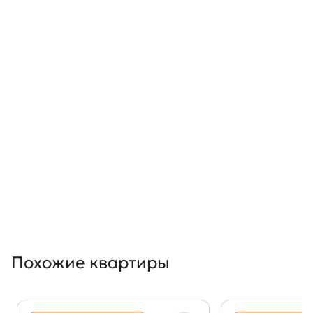
Похожие квартиры
Показать предыдущи
Показать