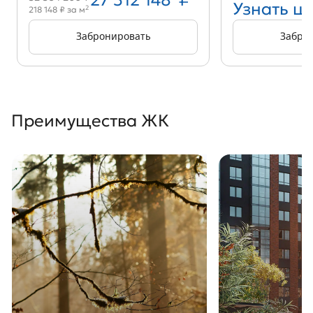
27 312 148
₽
Узнать ц
2
218 148 ₽ за м
Забронировать
Забро
Преимущества ЖК