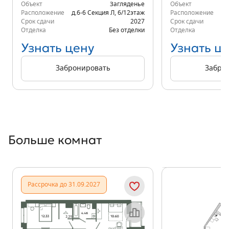
Объект
Загляденье
Объект
Расположение
д.6-6 Секция Л
,
6/12
этаж
Расположение
д.
Срок сдачи
2027
Срок сдачи
Отделка
Без отделки
Отделка
Узнать цену
Узнать ц
Забронировать
Забро
Больше комнат
Показать предыдущи
Показать
Рассрочка до 31.09.2027