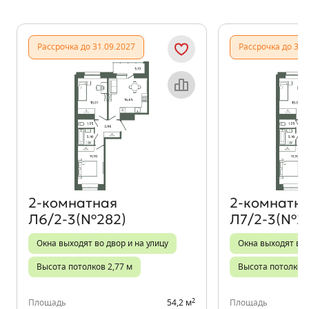
Показать предыдущи
Показать
Рассрочка до 31.09.2027
Рассрочка до 31.
Объект месяца
2‑комнатная
2‑комнатн
Л6/2-3(№282)
Л7/2-3(№2
Окна выходят во двор и на улицу
Окна выходят во 
Высота потолков 2,77 м
Высота потолков 
2
Площадь
54,2 м
Площадь