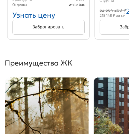
Отделка
Отделка
white box
27
32 364 200 ₽
Узнать цену
2
218 148 ₽ за м
Забронировать
Забро
Преимущества ЖК