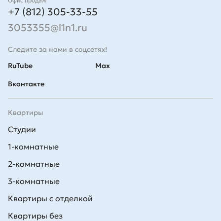
Контакты
Офис продаж
+7 (812) 305-33-55
3053355@l1n1.ru
Следите за нами в соцсетях!
RuTube
Max
Вконтакте
Квартиры
Студии
1-комнатные
2-комнатные
3-комнатные
Квартиры с отделкой
Квартиры без