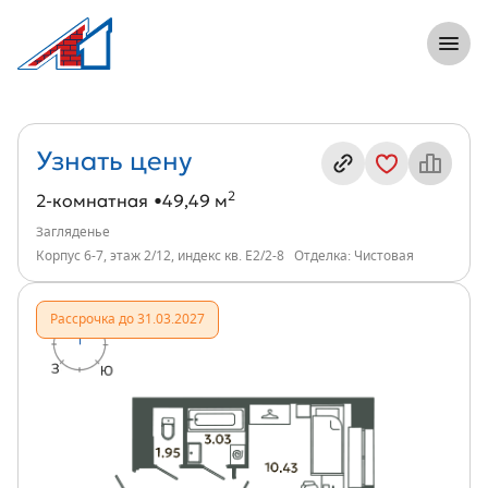
8 (812) 305-33-55
Откры
2-комнатная, 49 м², ЖК Загляденье, ин
Информация о квартире
Узнать цену
2
2-комнатная
49,49 м
Загляденье
Корпус 6-7, этаж 2/12, индекс кв. Е2/2-8
Отделка: Чистовая
Рассрочка до 31.03.2027