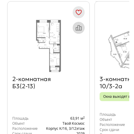
Показать предыдущи
Показать
Объект месяца
2‑комнатная
3‑комнатн
Б3(2-13)
10/3-2а
Окна выходят во 
Площадь
2
Площадь
63,91 м
Объект
Объект
Твой Космос
Расположение
К
Расположение
Корпус К/16
,
3/12
этаж
Срок сдачи
Срок сдачи
2029