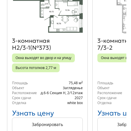
Объект месяца
3‑комнатная
3‑комнатн
Н2/3-1(№373)
7/3-2
Окна выходят во двор и на улицу
Окна выходят во
Высота потолков 2,77 м
2
Площадь
75,48 м
Площадь
Объект
Загляденье
Объект
Расположение
д.6-6 Секция Н
,
2/12
этаж
Расположение
Срок сдачи
2027
Срок сдачи
Отделка
white box
Отделка
Узнать цену
Узнать ц
Забронировать
Забро