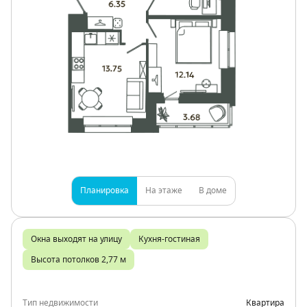
Планировка
На этаже
В доме
Окна выходят на улицу
Кухня-гостиная
Высота потолков 2,77 м
Тип недвижимости
Квартира