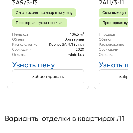
3А9/3-13
2А11/3-11
Окна выходят во двор и на улицу
Окна выходят во 
Просторная кухня-гостиная
Просторная кухн
2
Площадь
106,5 м
Площадь
Объект
Антверпен
Объект
Расположение
Корпус 3А
,
9/13
этаж
Расположение
Срок сдачи
2028
Срок сдачи
Отделка
white box
Отделка
Узнать цену
Узнать ц
Забронировать
Забро
Варианты отделки в квартирах Л1