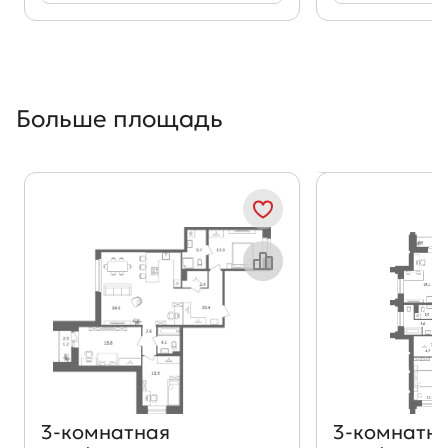
Больше площадь
Показать предыдущи
Показать
Объект месяца
3‑комнатная
3‑комнатн