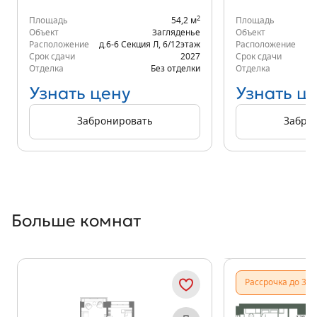
2
Площадь
54,2 м
Площадь
Объект
Загляденье
Объект
Расположение
д.6-6 Секция Л
,
6/12
этаж
Расположение
д.
Срок сдачи
2027
Срок сдачи
Отделка
Без отделки
Отделка
Узнать цену
Узнать ц
Забронировать
Забро
Больше комнат
Показать предыдущи
Показать
Рассрочка до 31.