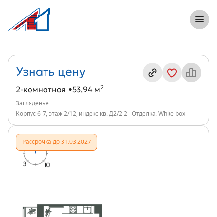
8 (812) 305-33-55
Откры
2-комнатная, 54 м², ЖК Загляденье, ин
Информация о квартире
Узнать цену
2
2-комнатная
53,94 м
Загляденье
Корпус 6-7, этаж 2/12, индекс кв. Д2/2-2
Отделка: White box
Рассрочка до 31.03.2027