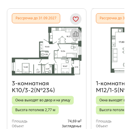
Показать предыдущи
Показать
Рассрочка до 31.09.2027
Рассрочка до 31.
Объект месяца
3‑комнатная
1‑комнатна
К10/3-2(№234)
М12/1-5(№3
Окна выходят во двор и на улицу
Окна выходят во
Высота потолков 2,77 м
Высота потолков 
2
Площадь
74,69 м
Площадь
Объект
Загляденье
Объект