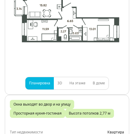
Планировка
3D
На этаже
В доме
Окна выходят во двор и на улицу
Просторная кухня-гостиная
Высота потолков 2,77 м
Тип недвижимости
Квартира