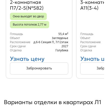
2‑комнатная
3‑комнатн
П7/2-5(№582)
А11(3-4)
Окна выходят во двор
Высота потолков 2,77 м
2
Площадь
55,4 м
Площадь
Объект
Загляденье
Объект
Расположение
д.6-6 Секция П
,
7/12
этаж
Расположение
К
Срок сдачи
2027
Срок сдачи
Отделка
Голубика
Отделка
Узнать цену
Узнать ц
Забронировать
Забро
Варианты отделки в квартирах Л1