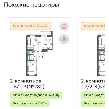
Похожие квартиры
Показать предыдущи
Показать
Рассрочка до 31.09.2027
Рассрочка до 31.
Объект месяца
2‑комнатная
2‑комнатн
Л6/2-3(№282)
Л7/2-3(№2
Окна выходят во двор и на улицу
Окна выходят во 
Высота потолков 2,77 м
Высота потолков 