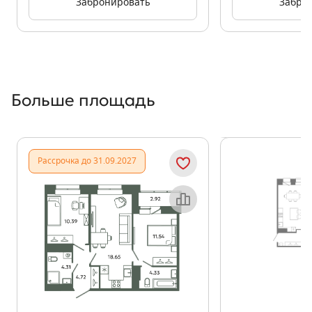
Забронировать
Забро
Больше площадь
Показать предыдущи
Показать
Рассрочка до 31.09.2027
Объект месяца