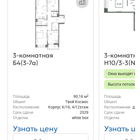
Объект месяца
3‑комнатная
3‑комнатн
Б4(3-7а)
Н10/3-3(№
Окна выходят во 
Высота потолков 
2
Площадь
90,16 м
Площадь
Объект
Твой Космос
Объект
Расположение
Корпус К/16
,
4/12
этаж
Расположение
д.6
Срок сдачи
2029
Срок сдачи
Отделка
white box
Отделка
Узнать цену
Узнать ц