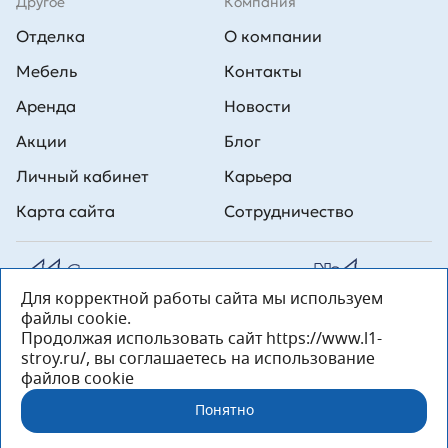
Другое
Компания
Отделка
О компании
Мебель
Контакты
Аренда
Новости
Акции
Блог
Личный кабинет
Карьера
Карта сайта
Сотрудничество
Для корректной работы сайта мы используем
Все права на публикуемые на сайте материалы принадлежат
файлы cookie.
ООО Л1 Строительная комания №1. Любая информация,
представленная на данном сайте, носит исключительно
Продолжая использовать сайт https://www.l1-
информационный характер и ни при каких условиях не является
stroy.ru/, вы соглашаетесь на использование
публичной офертой, определяемой положениями статьи 437 ГК РФ.
файлов cookie
«ООО «Л1 Строительная Компания №1» 196233, Санкт-Петербург, ул.
Орджоникидзе, д. 52, литер А, пом. 92-Н, офис 4 ИНН 7810269443,
Понятно
ОГРН 1027804853559»