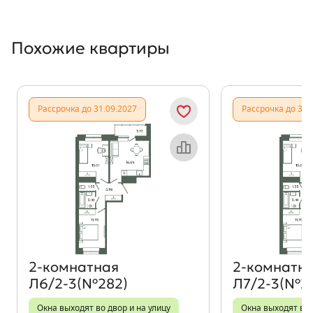
Похожие квартиры
Показать предыдущи
Показать
Рассрочка до 31.09.2027
Рассрочка до 31.
Объект месяца
2‑комнатная
2‑комнатн
Л6/2-3(№282)
Л7/2-3(№2
Окна выходят во двор и на улицу
Окна выходят во 