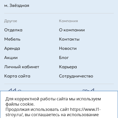
м. Звёздная
Другое
Компания
Отделка
О компании
Мебель
Контакты
Аренда
Новости
Акции
Блог
Личный кабинет
Карьера
Карта сайта
Сотрудничество
Для корректной работы сайта мы используем
Все права на публикуемые на сайте материалы принадлежат
файлы cookie.
ООО Л1 Строительная комания №1. Любая информация,
представленная на данном сайте, носит исключительно
Продолжая использовать сайт https://www.l1-
информационный характер и ни при каких условиях не является
stroy.ru/, вы соглашаетесь на использование
публичной офертой, определяемой положениями статьи 437 ГК РФ.