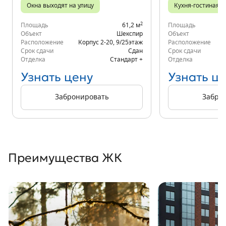
Окна выходят на улицу
Кухня-гостиная
2
Площадь
61,2 м
Площадь
Объект
Шекспир
Объект
Расположение
Корпус 2-20
,
9/25
этаж
Расположение
д.
Срок сдачи
Сдан
Срок сдачи
Отделка
Стандарт +
Отделка
Узнать цену
Узнать ц
Забронировать
Забро
Преимущества ЖК