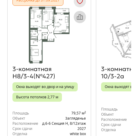
Рассрочка до 31.09.2027
Объект месяца
3‑комнатная
3‑комнатн
Н8/3-4(№427)
10/3-2а
Окна выходят во двор и на улицу
Окна выходят во 
Высота потолков 2,77 м
Площадь
2
Площадь
79,57 м
Объект
Объект
Загляденье
Расположение
К
Расположение
д.6-6 Секция Н
,
8/12
этаж
Срок сдачи
Срок сдачи
2027
Отделка
Отделка
white box