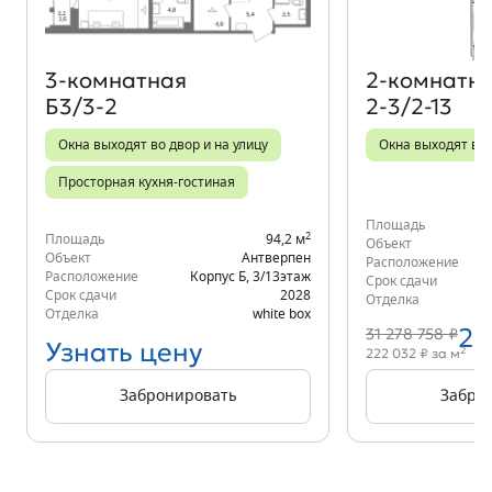
3‑комнатная
2‑комнатн
Б3/3-2
2-3/2-13
Окна выходят во двор и на улицу
Окна выходят во
Просторная кухня-гостиная
Площадь
2
Площадь
94,2 м
Объект
Объект
Антверпен
Расположение
Расположение
Корпус Б
,
3/13
этаж
Срок сдачи
Срок сдачи
2028
Отделка
Отделка
white box
25
31 278 758 ₽
Узнать цену
2
222 032 ₽ за м
Забронировать
Забро