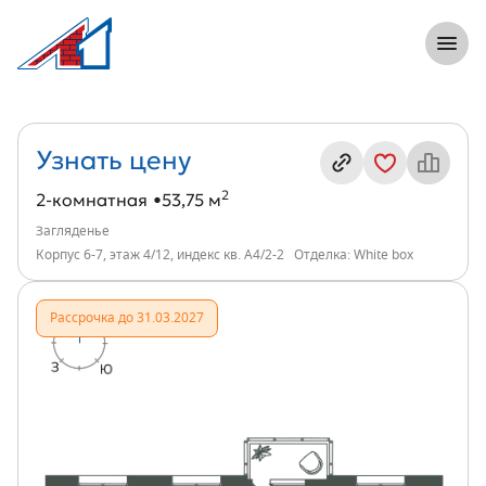
8 (812) 305-33-55
Откры
2-комнатная, 54 м², ЖК Загляденье, ин
Информация о квартире
Узнать цену
2
2-комнатная
53,75 м
Загляденье
Корпус 6-7, этаж 4/12, индекс кв. А4/2-2
Отделка: White box
Рассрочка до 31.03.2027