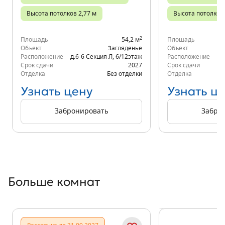
Высота потолков 2,77 м
Высота потолков 
2
Площадь
54,2 м
Площадь
Объект
Загляденье
Объект
Расположение
д.6-6 Секция Л
,
6/12
этаж
Расположение
д.
Срок сдачи
2027
Срок сдачи
Отделка
Без отделки
Отделка
Узнать цену
Узнать ц
Забронировать
Забро
Больше комнат
Показать предыдущи
Показать