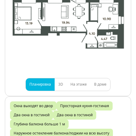
Планировка
3D
На этаже
В доме
Окна выходят во двор
Просторная кухня-гостиная
Два окна в гостиной
Два окна в гостиной
Глубина балкона больше 1 м
Наружное остекление балкона/лоджии на всю высоту