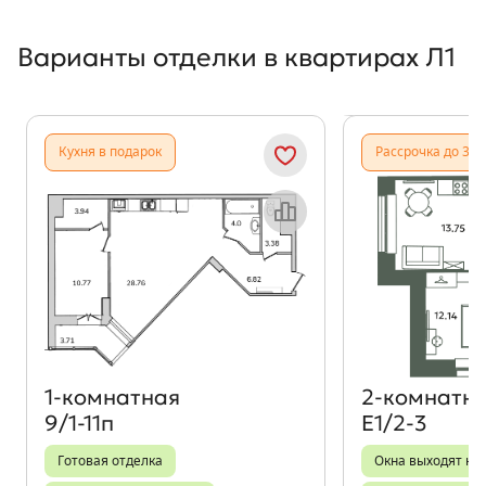
Варианты отделки в квартирах Л1
Показать предыдущи
Показать
Кухня в подарок
Рассрочка до 31.
Объект месяца
1‑комнатная
2‑комнатн
9/1-11п
Е1/2-3
Готовая отделка
Окна выходят на 