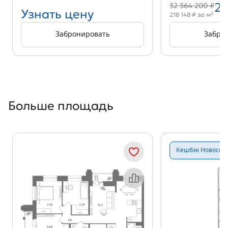
27
32 364 200 ₽
Узнать цену
2
218 148 ₽ за м
Забронировать
Забро
Больше площадь
Показать предыдущи
Показать
Кешбэк Новосёл
Объект месяца