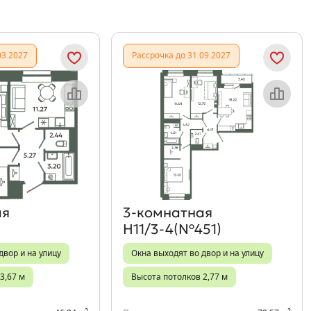
03.2027
Рассрочка до 31.09.2027
Объект месяца
Объект месяца
ая
3‑комнатная
Н11/3-4(№451)
двор и на улицу
Окна выходят во двор и на улицу
3,67 м
Высота потолков 2,77 м