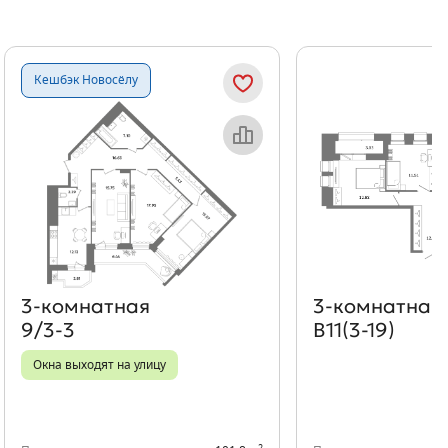
Показать предыдущи
Показать
Кешбэк Новосёлу
Объект месяца
Об
3‑комнатная
3‑комнатная
9/3-3
В11(3-19)
Окна выходят на улицу