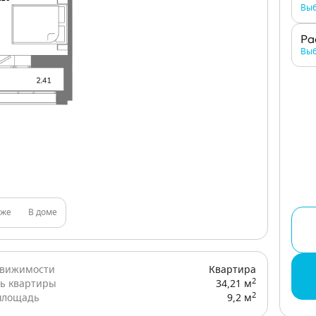
Выб
Ра
Выб
аже
В доме
движимости
Квартира
2
ь квартиры
34,21 м
2
площадь
9,2 м