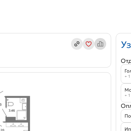
ндекс кв. А4(1-6)
Уз
От
Го
+ 1
Мо
+ 1
Оп
По
Ип