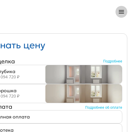
8 (812) 305-33-55
Откры
нать цену
делка
Подробнее
лубика
 094 720 ₽
рошка
 094 720 ₽
лата
Подробнее об оплате
лная оплата
отека