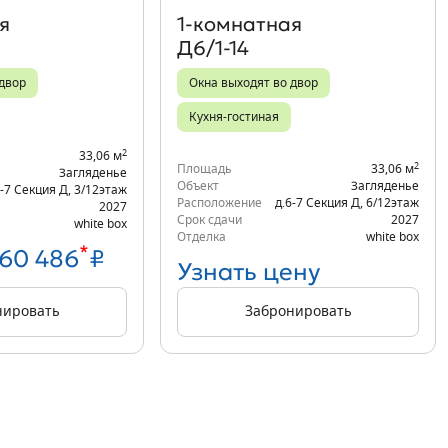
я
1‑комнатная
Д6/1-14
 двор
Окна выходят во двор
Кухня-гостиная
2
33,06 м
2
Площадь
33,06 м
Загляденье
Объект
Загляденье
6-7 Секция Д
,
3/12
этаж
Расположение
д.6-7 Секция Д
,
6/12
этаж
2027
Срок сдачи
2027
white box
Отделка
white box
*
860 486
₽
Узнать цену
нировать
Забронировать