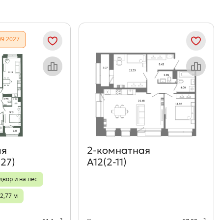
09.2027
Объект месяца
Объект месяца
ая
2‑комнатная
27)
А12(2-11)
двор и на лес
2,77 м