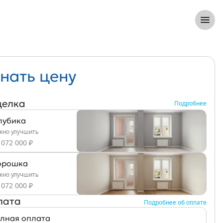
8 (812) 305-33-55
Откры
нать цену
делка
Подробнее
лубика
но улучшить
 072 000 ₽
рошка
но улучшить
 072 000 ₽
лата
Подробнее об оплате
лная оплата