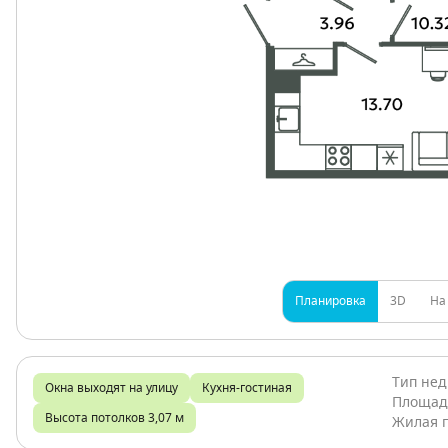
Планировка
3D
На
Тип не
Окна выходят на улицу
Кухня-гостиная
Площад
Высота потолков 3,07 м
Жилая 