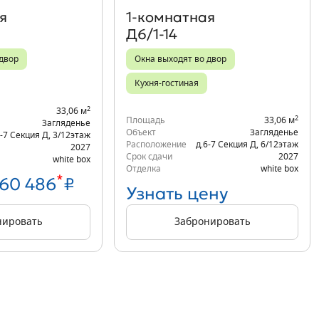
я
1‑комнатная
Д6/1-14
 двор
Окна выходят во двор
Кухня-гостиная
2
33,06 м
2
Площадь
33,06 м
Загляденье
Объект
Загляденье
6-7 Секция Д
,
3/12
этаж
Расположение
д.6-7 Секция Д
,
6/12
этаж
2027
Срок сдачи
2027
white box
Отделка
white box
*
860 486
₽
Узнать цену
нировать
Забронировать