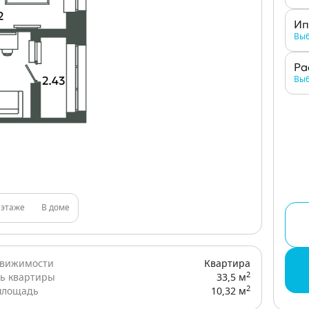
Ип
Выб
Ра
Выб
 этаже
В доме
движимости
Квартира
2
ь квартиры
33,5 м
2
площадь
10,32 м