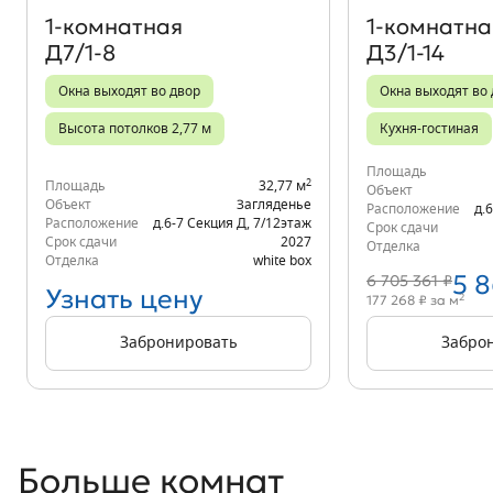
1‑комнатная
1‑комнатна
Д7/1-8
Д3/1-14
Окна выходят во двор
Окна выходят во
Высота потолков 2,77 м
Кухня-гостиная
Площадь
2
Площадь
32,77 м
Объект
Объект
Загляденье
Расположение
д.
Расположение
д.6-7 Секция Д
,
7/12
этаж
Срок сдачи
Срок сдачи
2027
Отделка
Отделка
white box
5 
6 705 361 ₽
Узнать цену
2
177 268 ₽ за м
Забронировать
Забро
Больше комнат