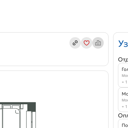
декс кв. Д12/1-17
Уз
От
Го
Мож
+ 1
Мо
Мож
+ 1
Оп
По