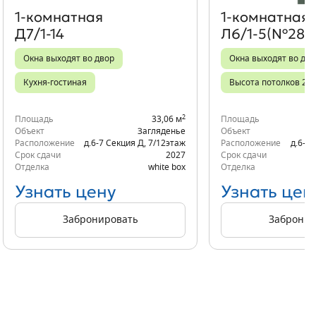
1‑комнатная
1‑комнатная
Д7/1-14
Л6/1-5(№281)
Окна выходят во двор
Окна выходят во дво
Кухня-гостиная
Высота потолков 2,7
2
Площадь
33,06 м
Площадь
Объект
Загляденье
Объект
Расположение
д.6-7 Секция Д
,
7/12
этаж
Расположение
д.6-6 
Срок сдачи
2027
Срок сдачи
Отделка
white box
Отделка
Узнать цену
Узнать цен
Забронировать
Забронир