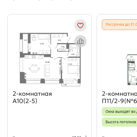
Рассрочка до 31.
Объект месяца
2‑комнатная
2‑комнатн
А10(2-5)
П11/2-9(№6
Окна выходят во 
Высота потолков 