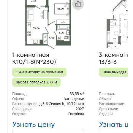
Объект месяца
1‑комнатная
3‑комнатн
К10/1-8(№230)
13/3-3
Окна выходят на променад
Окна выходят на 
Высота потолков 2,77 м
2
Площадь
33,55 м
Площадь
Объект
Загляденье
Объект
Расположение
д.6-6 Секция К
,
10/12
этаж
Расположение
К
Срок сдачи
2027
Срок сдачи
Отделка
Голубика
Отделка
Узнать цену
Узнать ц