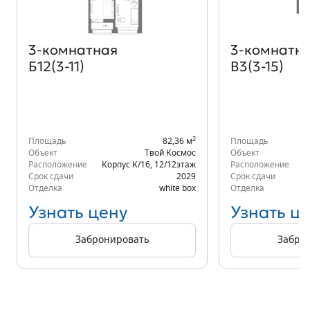
3‑комнатная
3‑комнатн
Б12(3-11)
В3(3-15)
2
Площадь
82,36 м
Площадь
Объект
Твой Космос
Объект
Расположение
Корпус К/16
,
12/12
этаж
Расположение
Срок сдачи
2029
Срок сдачи
Отделка
white box
Отделка
Узнать цену
Узнать ц
Забронировать
Забро