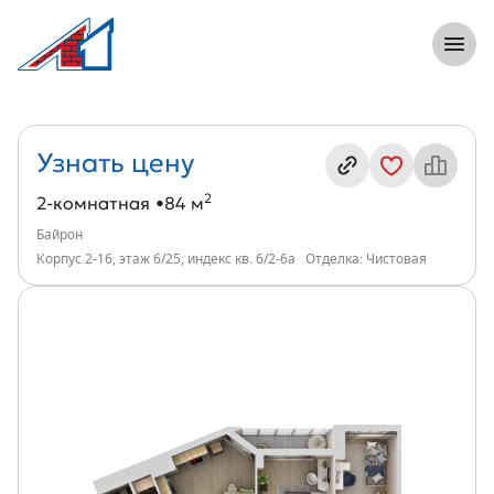
8 (812) 305-33-55
Откры
2-комнатная, 84 м², ЖК Байрон, индекс
Информация о квартире
Узнать цену
2
2-комнатная
84 м
Байрон
Корпус 2-16, этаж 6/25, индекс кв. 6/2-6а
Отделка: Чистовая