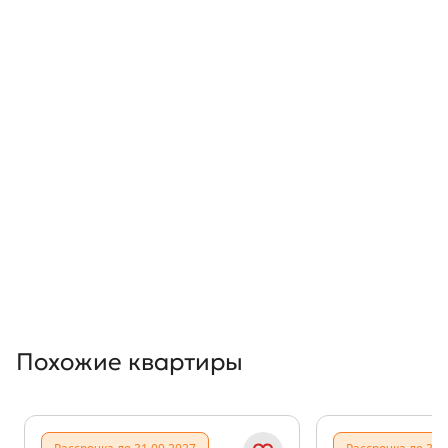
Похожие квартиры
Показать предыдущи
Показать