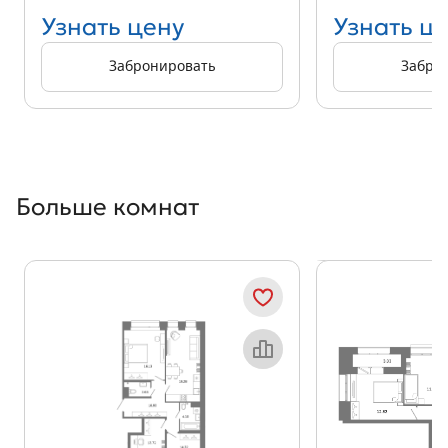
Узнать цену
Узнать ц
Забронировать
Забро
Больше комнат
Показать предыдущи
Показать
Объект месяца