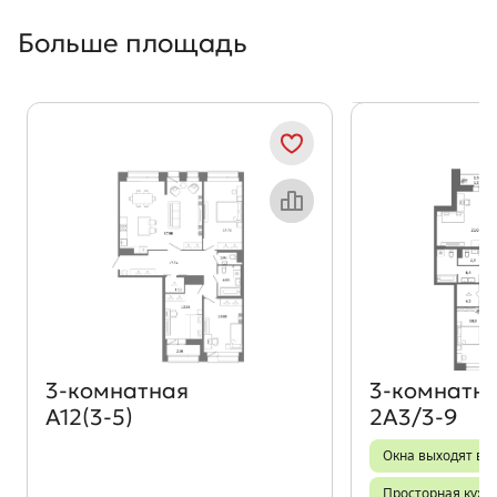
Больше площадь
Показать предыдущи
Показать
Объект месяца
3‑комнатная
3‑комнатн
А12(3-5)
2А3/3-9
Окна выходят во 
Просторная кухн