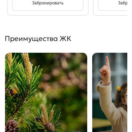
Забронировать
Забро
Преимущества ЖК