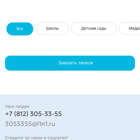
Школы
Детские сады
Меди
Все
Заказать звонок
Контакты
Офис продаж
+7 (812) 305-33-55
3053355@l1n1.ru
Следите за нами в соцсетях!