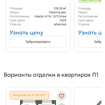
2
Площадь
108,59 м
Площадь
Объект
Твой Космос
Объект
Расположение
Корпус К/16
,
12/12
этаж
Расположение
Срок сдачи
2029
Срок сдачи
Отделка
white box
Отделка
Узнать цену
Узнать ц
Забронировать
Забро
Варианты отделки в квартирах Л1
Показать предыдущи
Показать
Рассрочка до 31.09.2027