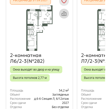
Рассрочка до 31.09.2027
Рассрочка до 31.
Объект месяца
2‑комнатная
2‑комнатн
Л6/2-3(№282)
Л7/2-3(№2
Окна выходят во двор и на улицу
Окна выходят во 
Высота потолков 2,77 м
Высота потолков 
2
Площадь
54,2 м
Площадь
Объект
Загляденье
Объект
Расположение
д.6-6 Секция Л
,
6/12
этаж
Расположение
д.
Срок сдачи
2027
Срок сдачи
Отделка
Без отделки
Отделка