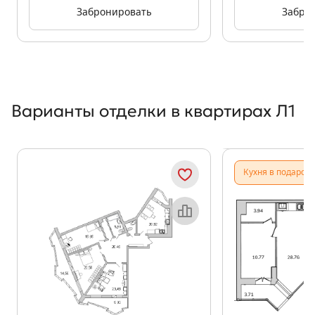
Забронировать
Забро
Варианты отделки в квартирах Л1
Показать предыдущи
Показать
Кухня в подарок
Объект месяца