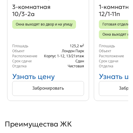
3‑комнатная
1‑комнатна
10/3-2а
12/1-11п
Окна выходят во двор и на улицу
Готовая отделка
Окна выходят на 
2
Площадь
125,2 м
Площадь
Объект
Лондон Парк
Объект
Расположение
Корпус 1-12
,
13/21
этаж
Расположение
К
Срок сдачи
Сдан
Срок сдачи
Отделка
Чистовая
Отделка
Узнать цену
Узнать ц
Забронировать
Забро
Преимущества ЖК