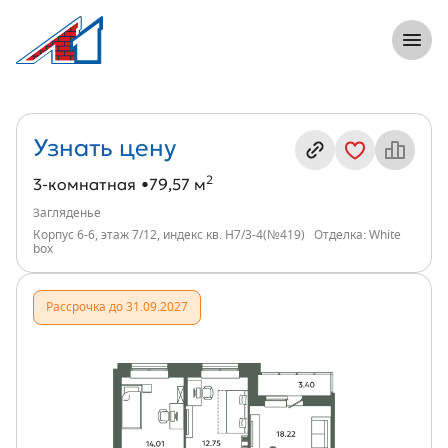
8 (812) 305-33-55
Откры
3-комнатная, 80 м², ЖК Загляденье, и
Информация о квартире
Узнать цену
2
3-комнатная
79,57 м
Загляденье
Корпус 6-6, этаж 7/12, индекс кв. Н7/3-4(№419)
Отделка: White
box
Рассрочка до 31.09.2027