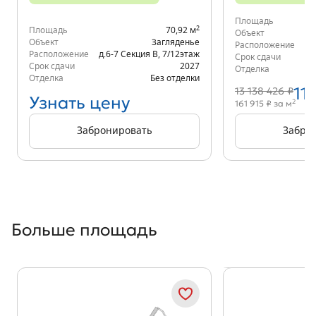
Площадь
2
Площадь
70,92 м
Объект
Объект
Загляденье
Расположение
д.
Расположение
д.6-7 Секция В
,
7/12
этаж
Срок сдачи
Срок сдачи
2027
Отделка
Отделка
Без отделки
11
13 138 426 ₽
Узнать цену
2
161 915 ₽ за м
Забронировать
Забро
Больше площадь
Показать предыдущи
Показать