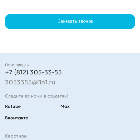
Заказать звонок
Контакты
Офис продаж
+7 (812) 305-33-55
3053355@l1n1.ru
Следите за нами в соцсетях!
RuTube
Max
Вконтакте
Квартиры