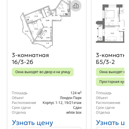
Объект месяца
3‑комнатная
3‑комнатн
16/3-2б
Б5/3-2
Окна выходят во двор и на улицу
Окна выходят во 
Просторная кухн
2
Площадь
124 м
Площадь
Объект
Лондон Парк
Объект
Расположение
Корпус 1-12
,
19/21
этаж
Расположение
Срок сдачи
Сдан
Срок сдачи
Отделка
white box
Отделка
Узнать цену
Узнать ц