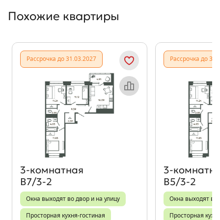
Похожие квартиры
Показать предыдущи
Показать
Рассрочка до 31.03.2027
Рассрочка до 31.
Объект месяца
3‑комнатная
3‑комнатн
В7/3-2
В5/3-2
Окна выходят во двор и на улицу
Окна выходят во 
Просторная кухня-гостиная
Просторная кухн