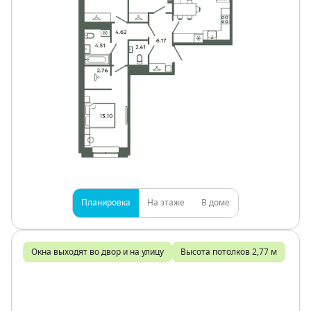
Планировка
На этаже
В доме
Окна выходят во двор и на улицу
Высота потолков 2,77 м