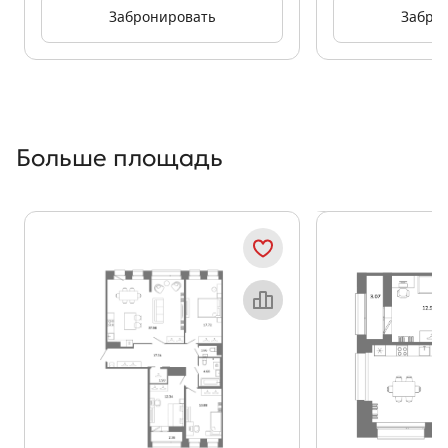
Забронировать
Забро
Больше площадь
Показать предыдущи
Показать
Объект месяца