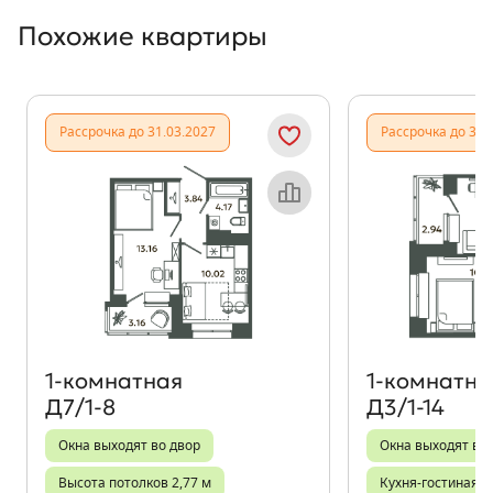
Похожие квартиры
Показать предыдущи
Показать
Рассрочка до 31.03.2027
Рассрочка до 31.
Объект месяца
1‑комнатная
1‑комнатна
Д7/1-8
Д3/1-14
Окна выходят во двор
Окна выходят во
Высота потолков 2,77 м
Кухня-гостиная