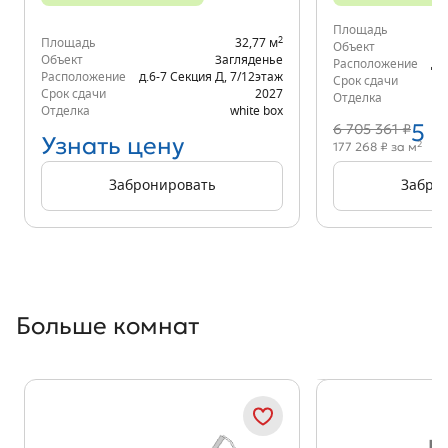
Площадь
2
Площадь
32,77 м
Объект
Объект
Загляденье
Расположение
д.
Расположение
д.6-7 Секция Д
,
7/12
этаж
Срок сдачи
Срок сдачи
2027
Отделка
Отделка
white box
5 
6 705 361 ₽
Узнать цену
2
177 268 ₽ за м
Забронировать
Забро
Больше комнат
Показать предыдущи
Показать