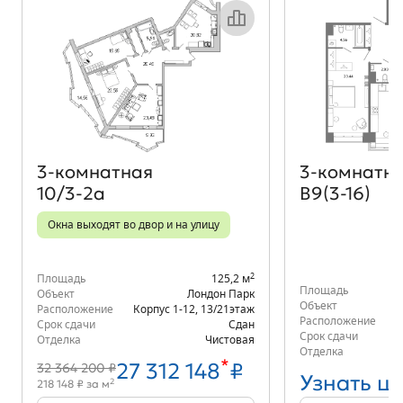
Объект месяца
3‑комнатная
3‑комнатн
10/3-2а
В9(3-16)
Окна выходят во двор и на улицу
2
Площадь
125,2 м
Площадь
Объект
Лондон Парк
Объект
Расположение
Корпус 1-12
,
13/21
этаж
Расположение
Срок сдачи
Сдан
Срок сдачи
Отделка
Чистовая
Отделка
*
27 312 148
₽
32 364 200 ₽
Узнать ц
2
218 148 ₽ за м