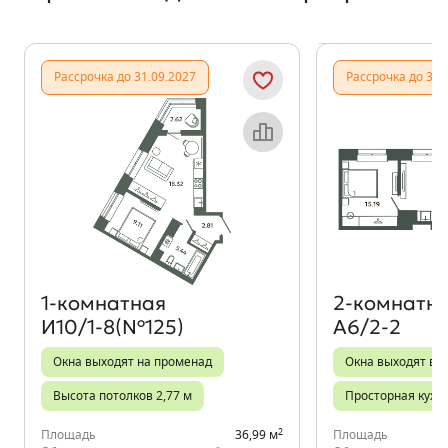
Показать предыдущи
Показать
Рассрочка до 31.09.2027
Рассрочка до 31.
Объект месяца
1‑комнатная
2‑комнатн
И10/1-8(№125)
А6/2-2
Окна выходят на променад
Окна выходят во
Высота потолков 2,77 м
Просторная кухн
2
Площадь
36,99 м
Площадь