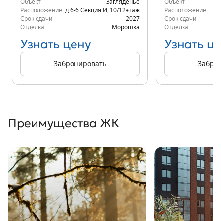
Объект
Загляденье
Объект
Расположение
д.6-6 Секция И
,
10/12
этаж
Расположение
д.
Срок сдачи
2027
Срок сдачи
Отделка
Морошка
Отделка
Узнать цену
Узнать ц
Забронировать
Забро
Преимущества ЖК