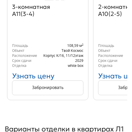
3‑комнатная
2‑комнатн
А11(3-4)
А10(2-5)
2
Площадь
108,59 м
Площадь
Объект
Твой Космос
Объект
Расположение
Корпус К/16
,
11/12
этаж
Расположение
К
Срок сдачи
2029
Срок сдачи
Отделка
white box
Отделка
Узнать цену
Узнать ц
Забронировать
Забро
Варианты отделки в квартирах Л1