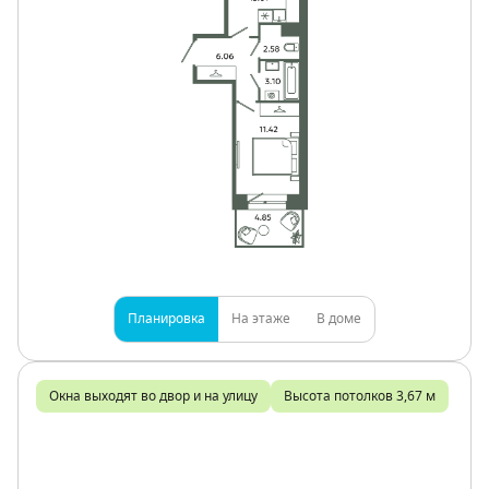
Планировка
На этаже
В доме
Окна выходят во двор и на улицу
Высота потолков 3,67 м