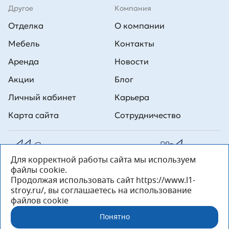
Другое
Компания
Отделка
О компании
Мебель
Контакты
Аренда
Новости
Акции
Блог
Личный кабинет
Карьера
Карта сайта
Сотрудничество
Для корректной работы сайта мы используем
Все права на публикуемые на сайте материалы принадлежат
файлы cookie.
ООО Л1 Строительная комания №1. Любая информация,
представленная на данном сайте, носит исключительно
Продолжая использовать сайт https://www.l1-
информационный характер и ни при каких условиях не является
stroy.ru/, вы соглашаетесь на использование
публичной офертой, определяемой положениями статьи 437 ГК РФ.
файлов cookie
«ООО «Л1 Строительная Компания №1» 196233, Санкт-Петербург, ул.
Орджоникидзе, д. 52, литер А, пом. 92-Н, офис 4 ИНН 7810269443,
Понятно
ОГРН 1027804853559»