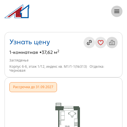
8 (812) 305-33-55
Откры
1-комнатная, 38 м², ЖК Загляденье, и
Информация о квартире
Узнать цену
2
1-комнатная
37,62 м
Загляденье
Корпус 6-6, этаж 1/12, индекс кв. М1/1-1(№313)
Отделка:
Черновая
Рассрочка до 31.09.2027