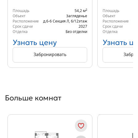
2
Площадь
54,2 м
Площадь
Объект
Загляденье
Объект
Расположение
д.6-6 Секция Л
,
6/12
этаж
Расположение
д.
Срок сдачи
2027
Срок сдачи
Отделка
Без отделки
Отделка
Узнать цену
Узнать ц
Забронировать
Забро
Больше комнат
Показать предыдущи
Показать