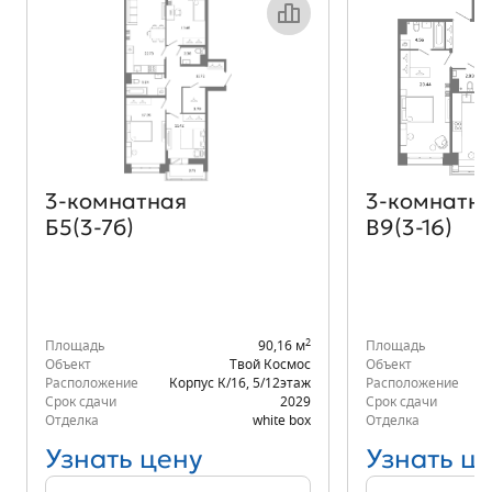
Объект месяца
3‑комнатная
3‑комнатн
Б5(3-7б)
В9(3-16)
2
Площадь
90,16 м
Площадь
Объект
Твой Космос
Объект
Расположение
Корпус К/16
,
5/12
этаж
Расположение
Срок сдачи
2029
Срок сдачи
Отделка
white box
Отделка
Узнать цену
Узнать ц