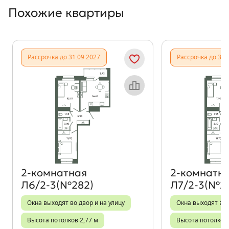
Похожие квартиры
Показать предыдущи
Показать
Рассрочка до 31.09.2027
Рассрочка до 31.
Объект месяца
2‑комнатная
2‑комнатн
Л6/2-3(№282)
Л7/2-3(№2
Окна выходят во двор и на улицу
Окна выходят во 
Высота потолков 2,77 м
Высота потолков 