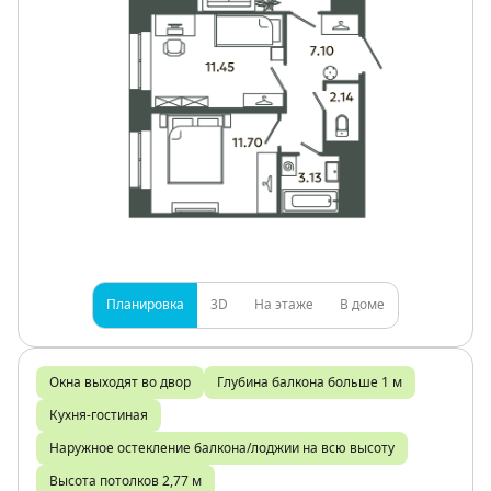
Планировка
3D
На этаже
В доме
Окна выходят во двор
Глубина балкона больше 1 м
Кухня-гостиная
Наружное остекление балкона/лоджии на всю высоту
Высота потолков 2,77 м