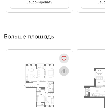
Забронировать
Забро
Больше площадь
Показать предыдущи
Показать
Объект месяца