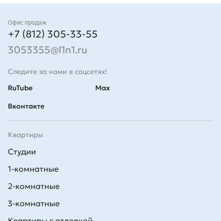
Контакты
Офис продаж
+7 (812) 305-33-55
3053355@l1n1.ru
Следите за нами в соцсетях!
RuTube
Max
Вконтакте
Квартиры
Студии
1-комнатные
2-комнатные
3-комнатные
Квартиры с отделкой