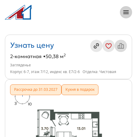
8 (812) 305-33-55
Откры
2-комнатная, 50 м², ЖК Загляденье, ин
Информация о квартире
Узнать цену
2
2-комнатная
50,38 м
Загляденье
Корпус 6-7, этаж 7/12, индекс кв. Е7/2-6
Отделка: Чистовая
Рассрочка до 31.03.2027
Кухня в подарок