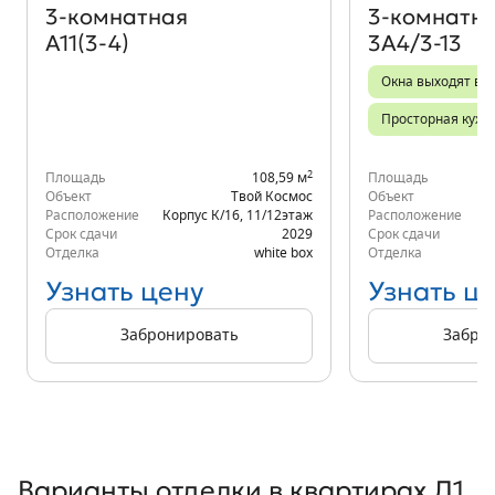
3‑комнатная
3‑комнатн
А11(3-4)
3А4/3-13
Окна выходят во 
Просторная кухн
2
Площадь
108,59 м
Площадь
Объект
Твой Космос
Объект
Расположение
Корпус К/16
,
11/12
этаж
Расположение
Срок сдачи
2029
Срок сдачи
Отделка
white box
Отделка
Узнать цену
Узнать ц
Забронировать
Забро
Варианты отделки в квартирах Л1