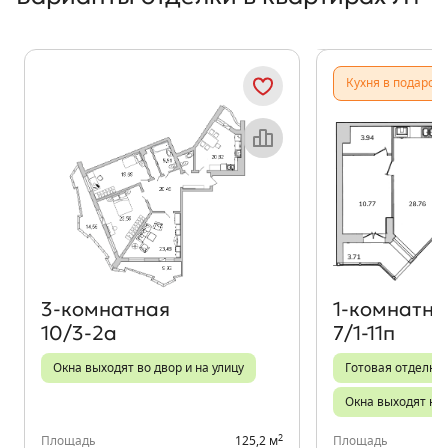
Показать предыдущи
Показать
Кухня в подарок
Объект месяца
3‑комнатная
1‑комнатна
10/3-2а
7/1-11п
Окна выходят во двор и на улицу
Готовая отделка
Окна выходят на 
2
Площадь
125,2 м
Площадь