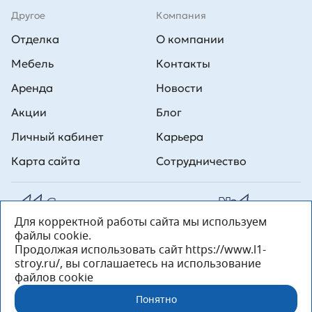
Другое
Компания
Отделка
О компании
Мебель
Контакты
Аренда
Новости
Акции
Блог
Личный кабинет
Карьера
Карта сайта
Сотрудничество
Для корректной работы сайта мы используем
Все права на публикуемые на сайте материалы принадлежат
файлы cookie.
ООО Л1 Строительная комания №1. Любая информация,
представленная на данном сайте, носит исключительно
Продолжая использовать сайт https://www.l1-
информационный характер и ни при каких условиях не является
stroy.ru/, вы соглашаетесь на использование
публичной офертой, определяемой положениями статьи 437 ГК РФ.
файлов cookie
«ООО «Л1 Строительная Компания №1» 196233, Санкт-Петербург, ул.
Орджоникидзе, д. 52, литер А, пом. 92-Н, офис 4 ИНН 7810269443,
Понятно
ОГРН 1027804853559»