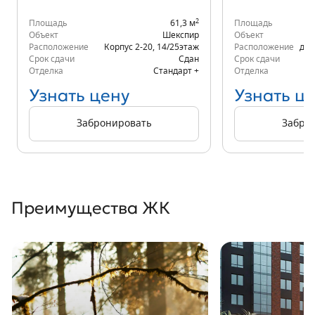
2
Площадь
61,3 м
Площадь
Объект
Шекспир
Объект
Расположение
Корпус 2-20
,
14/25
этаж
Расположение
д.6
Срок сдачи
Сдан
Срок сдачи
Отделка
Стандарт +
Отделка
Узнать цену
Узнать ц
Забронировать
Забро
Преимущества ЖК