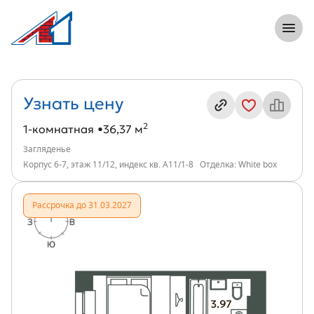
8 (812) 305-33-55
Откры
1-комнатная, 36 м², ЖК Загляденье, ин
Информация о квартире
Узнать цену
2
1-комнатная
36,37 м
Загляденье
Корпус 6-7, этаж 11/12, индекс кв. А11/1-8
Отделка: White box
Рассрочка до 31.03.2027