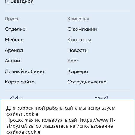
м. Звёздная
Другое
Компания
Отделка
О компании
Мебель
Контакты
Аренда
Новости
Акции
Блог
Личный кабинет
Карьера
Карта сайта
Сотрудничество
Для корректной работы сайта мы используем
Все права на публикуемые на сайте материалы принадлежат
файлы cookie.
ООО Л1 Строительная комания №1. Любая информация,
представленная на данном сайте, носит исключительно
Продолжая использовать сайт https://www.l1-
информационный характер и ни при каких условиях не является
stroy.ru/, вы соглашаетесь на использование
публичной офертой, определяемой положениями статьи 437 ГК РФ.
файлов cookie
«ООО «Л1 Строительная Компания №1» 196233, Санкт-Петербург, ул.