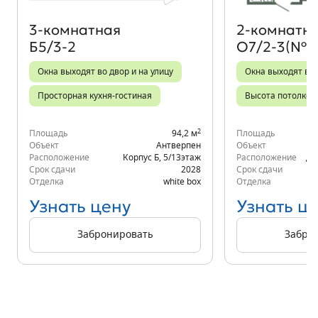
3‑комнатная
2‑комнатн
Б5/3-2
О7/2-3(№4
Окна выходят во двор и на улицу
Окна выходят во
Просторная кухня-гостиная
Высота потолков 
2
Площадь
94,2 м
Площадь
Объект
Антверпен
Объект
Расположение
Корпус Б
,
5/13
этаж
Расположение
д.
Срок сдачи
2028
Срок сдачи
Отделка
white box
Отделка
Узнать цену
Узнать ц
Забронировать
Забро