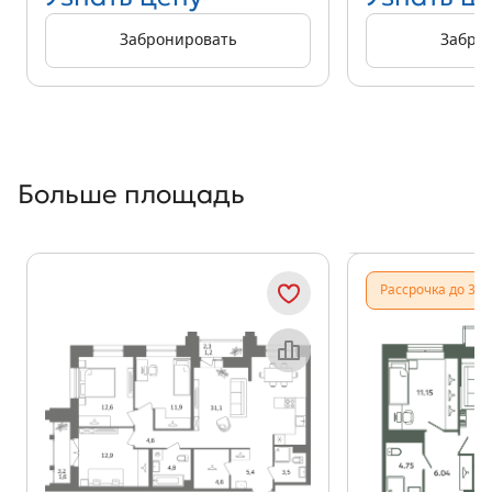
Забронировать
Забро
Больше площадь
Показать предыдущи
Показать
Рассрочка до 31.
Объект месяца