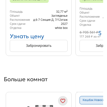
Площадь
2
Площадь
32,77 м
Объект
Объект
Загляденье
Расположение
д.
Расположение
д.6-7 Секция Д
,
7/12
этаж
Срок сдачи
Срок сдачи
2027
Отделка
Отделка
white box
5 
6 705 361 ₽
Узнать цену
2
177 268 ₽ за м
Забронировать
Забро
Больше комнат
Показать предыдущи
Показать
Кешбэк Новосёл