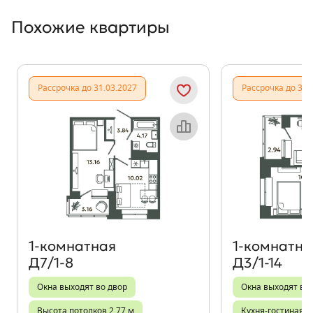
Похожие квартиры
Показать предыдущи
Показать
Рассрочка до 31.03.2027
Рассрочка до 31.
Объект месяца
1‑комнатная
1‑комнатна
Д7/1-8
Д3/1-14
Окна выходят во двор
Окна выходят во
Высота потолков 2,77 м
Кухня-гостиная