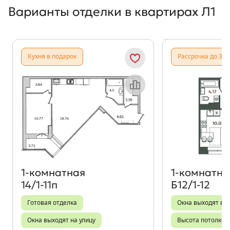
Варианты отделки в квартирах Л1
Показать предыдущи
Показать
Кухня в подарок
Рассрочка до 31.
Объект месяца
1‑комнатная
1‑комнатна
14/1-11п
Б12/1-12
Готовая отделка
Окна выходят во
Окна выходят на улицу
Высота потолков 