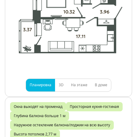
Планировка
3D
На этаже
В доме
Окна выходят на променад
Просторная кухня-гостиная
Глубина балкона больше 1 м
Наружное остекление балкона/лоджии на всю высоту
Высота потолков 2,77 м