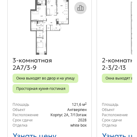
Объект месяца
3‑комнатная
2‑комнатн
2А7/3-9
2-3/2-13
Окна выходят во двор и на улицу
Окна выходят во
Просторная кухня-гостиная
2
Площадь
121,6 м
Площадь
Объект
Антверпен
Объект
Расположение
Корпус 2А
,
7/13
этаж
Расположение
Срок сдачи
2028
Срок сдачи
Отделка
white box
Отделка
Узнать цену
Узнать ц