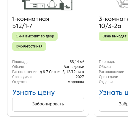
1‑комнатная
3‑комнатн
Б12/1-7
10/3-2а
Окна выходят во двор
Окна выходят во 
Кухня-гостиная
2
Площадь
33,14 м
Площадь
Объект
Загляденье
Объект
Расположение
д.6-7 Секция Б
,
12/12
этаж
Расположение
К
Срок сдачи
2027
Срок сдачи
Отделка
Морошка
Отделка
Узнать цену
Узнать ц
Забронировать
Забро