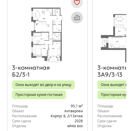
Объект месяца
3‑комнатная
3‑комнатн
Б2/3-1
3А9/3-13
Окна выходят во двор и на улицу
Окна выходят во 
Просторная кухня-гостиная
Просторная кухн
2
Площадь
95,1 м
Площадь
Объект
Антверпен
Объект
Расположение
Корпус Б
,
2/13
этаж
Расположение
Срок сдачи
2028
Срок сдачи
Отделка
white box
Отделка