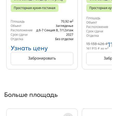
Просторная кухня-гостиная
Просторная кухн
Площадь
2
Площадь
70,92 м
Объект
Объект
Загляденье
Расположение
д.
Расположение
д.6-7 Секция В
,
7/12
этаж
Срок сдачи
Срок сдачи
2027
Отделка
Отделка
Без отделки
11
13 138 426 ₽
Узнать цену
2
161 915 ₽ за м
Забронировать
Забро
Больше площадь
Показать предыдущи
Показать