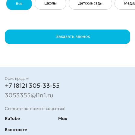
Школы
Детские сады
Меди
Все
Заказать звонок
Контакты
Офис продаж
+7 (812) 305-33-55
3053355@l1n1.ru
Следите за нами в соцсетях!
RuTube
Max
Вконтакте