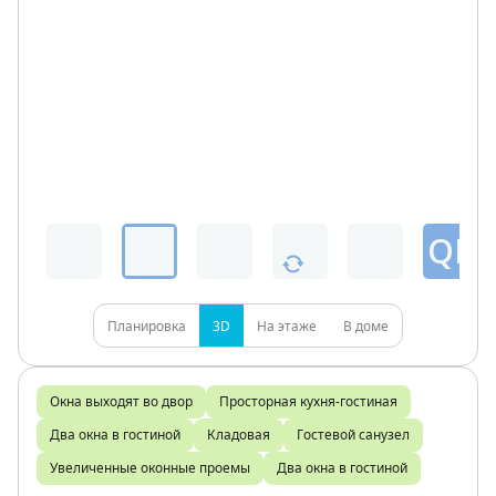
QR
Планировка
3D
На этаже
В доме
Окна выходят во двор
Просторная кухня-гостиная
Два окна в гостиной
Кладовая
Гостевой санузел
Увеличенные оконные проемы
Два окна в гостиной