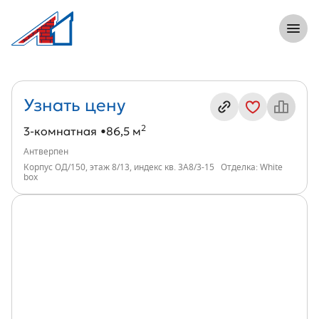
8 (812) 305-33-55
Откры
3-комнатная, 87 м², ЖК Антверпен, инд
Информация о квартире
Узнать цену
2
3-комнатная
86,5 м
Антверпен
Корпус ОД/150, этаж 8/13, индекс кв. 3А8/3-15
Отделка: White
box