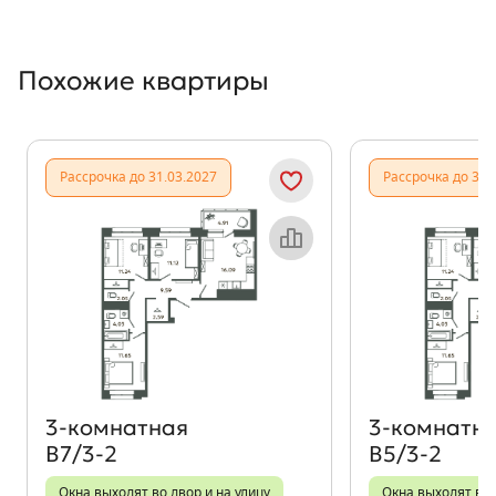
Похожие квартиры
Показать предыдущи
Показать
Рассрочка до 31.03.2027
Рассрочка до 31.
Объект месяца
3‑комнатная
3‑комнатн
В7/3-2
В5/3-2
Окна выходят во двор и на улицу
Окна выходят во 