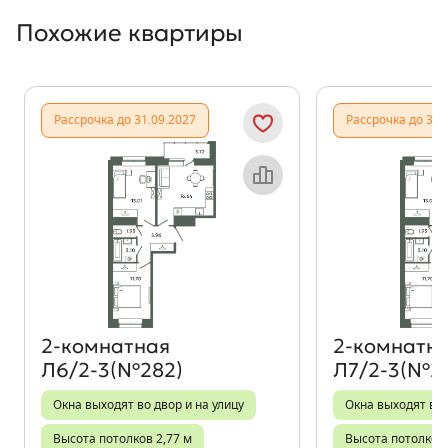
Похожие квартиры
Показать предыдущи
Показать
Рассрочка до 31.09.2027
Рассрочка до 31.
Объект месяца
2‑комнатная
2‑комнатн
Л6/2-3(№282)
Л7/2-3(№2
Окна выходят во двор и на улицу
Окна выходят во 
Высота потолков 2,77 м
Высота потолков 