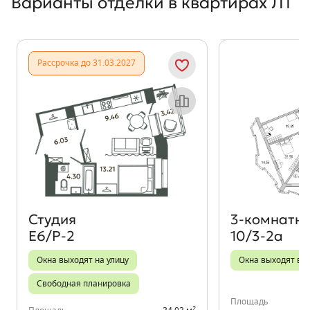
Варианты отделки в квартирах Л1
Показать предыдущи
Показать
Рассрочка до 31.03.2027
Объект месяца
Студия
3‑комнатн
Е6/Р-2
10/3-2а
Окна выходят на улицу
Окна выходят во 
Свободная планировка
Площадь
2