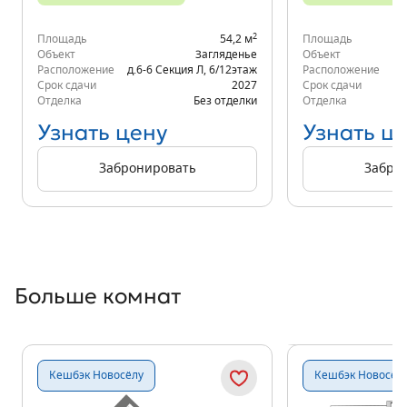
2
Площадь
54,2 м
Площадь
Объект
Загляденье
Объект
Расположение
д.6-6 Секция Л
,
6/12
этаж
Расположение
д.
Срок сдачи
2027
Срок сдачи
Отделка
Без отделки
Отделка
Узнать цену
Узнать ц
Забронировать
Забро
Больше комнат
Показать предыдущи
Показать
Кешбэк Новосёлу
Кешбэк Новосёл