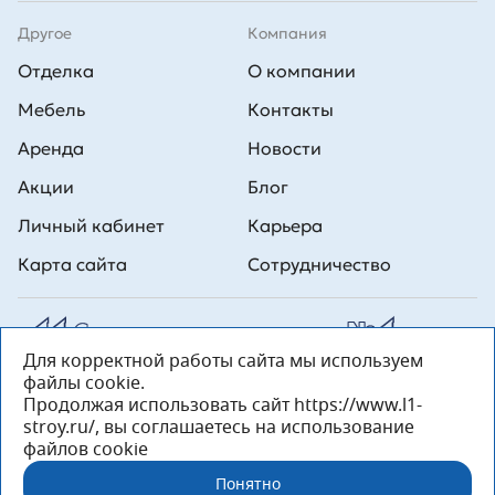
Другое
Компания
Отделка
О компании
Мебель
Контакты
Аренда
Новости
Акции
Блог
Личный кабинет
Карьера
Карта сайта
Сотрудничество
Для корректной работы сайта мы используем
Все права на публикуемые на сайте материалы принадлежат
файлы cookie.
ООО Л1 Строительная комания №1. Любая информация,
представленная на данном сайте, носит исключительно
Продолжая использовать сайт https://www.l1-
информационный характер и ни при каких условиях не является
stroy.ru/, вы соглашаетесь на использование
публичной офертой, определяемой положениями статьи 437 ГК РФ.
файлов cookie
«ООО «Л1 Строительная Компания №1» 196233, Санкт-Петербург, ул.
Орджоникидзе, д. 52, литер А, пом. 92-Н, офис 4 ИНН 7810269443,
Понятно
ОГРН 1027804853559»