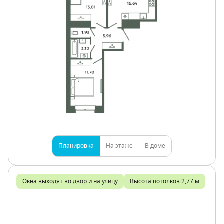
Планировка
На этаже
В доме
Окна выходят во двор и на улицу
Высота потолков 2,77 м