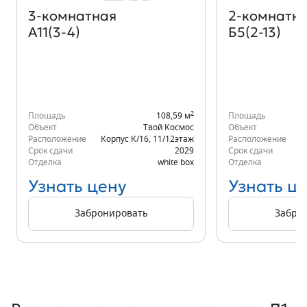
3‑комнатная
2‑комнатн
А11(3-4)
Б5(2-13)
2
Площадь
108,59 м
Площадь
Объект
Твой Космос
Объект
Расположение
Корпус К/16
,
11/12
этаж
Расположение
Срок сдачи
2029
Срок сдачи
Отделка
white box
Отделка
Узнать цену
Узнать ц
Забронировать
Забро