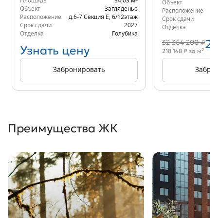
Площадь
34,03 м
Объект
Объект
Загляденье
Расположение
К
Расположение
д.6-7 Секция Е
,
6/12
этаж
Срок сдачи
Срок сдачи
2027
Отделка
Отделка
Голубика
27
32 364 200 ₽
Узнать цену
2
218 148 ₽ за м
Забронировать
Забро
Преимущества ЖК