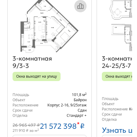
Объект месяца
3‑комнатная
3‑комнатн
9/3-3
24-25/3-7
Окна выходят на улицу
Окна выходят на 
2
Площадь
101,8 м
Площадь
Объект
Байрон
Объект
Расположение
Корпус 2-16
,
9/25
этаж
Расположение
Корп
Срок сдачи
Сдан
Срок сдачи
Отделка
Стандарт +
Отделка
*
21 572 398
₽
26 965 497 ₽
Узнать ц
2
211 910 ₽ за м