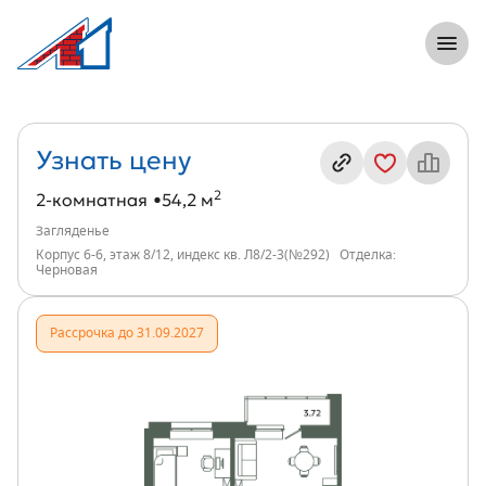
8 (812) 305-33-55
Откры
2-комнатная, 54 м², ЖК Загляденье, и
Информация о квартире
Узнать цену
2
2-комнатная
54,2 м
Загляденье
Корпус 6-6, этаж 8/12, индекс кв. Л8/2-3(№292)
Отделка:
Черновая
Рассрочка до 31.09.2027