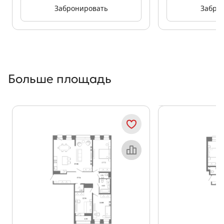
Забронировать
Забро
Больше площадь
Показать предыдущи
Показать
Объект месяца