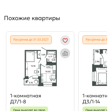
Похожие квартиры
Показать предыдущи
Показать
Рассрочка до 31.03.2027
Рассрочка до 31.
Объект месяца
1‑комнатная
1‑комнатна
Д7/1-8
Д3/1-14
Окна выходят во двор
Окна выходят во