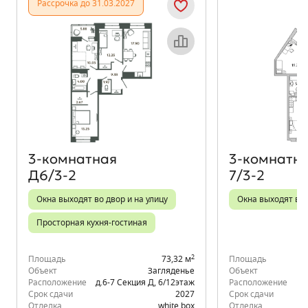
Рассрочка до 31.03.2027
Объект месяца
3‑комнатная
3‑комнатн
Д6/3-2
7/3-2
Окна выходят во двор и на улицу
Окна выходят во
Просторная кухня-гостиная
2
Площадь
73,32 м
Площадь
Объект
Загляденье
Объект
Расположение
д.6-7 Секция Д
,
6/12
этаж
Расположение
Срок сдачи
2027
Срок сдачи
Отделка
white box
Отделка