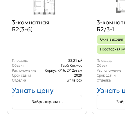
3‑комнатная
3‑комнатн
Б2(3-6)
Б2/3-1
Окна выходят во 
Просторная кухн
2
Площадь
88,21 м
Площадь
Объект
Твой Космос
Объект
Расположение
Корпус К/16
,
2/12
этаж
Расположение
Срок сдачи
2029
Срок сдачи
Отделка
white box
Отделка
Узнать цену
Узнать ц
Забронировать
Забро