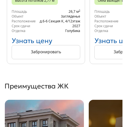
Высота потолков 2,77 м
Окна выходят во
2
Площадь
26,7 м
Площадь
Объект
Загляденье
Объект
Расположение
д.6-6 Секция К
,
4/12
этаж
Расположение
Срок сдачи
2027
Срок сдачи
Отделка
Голубика
Отделка
Узнать цену
Узнать ц
Забронировать
Забро
Преимущества ЖК