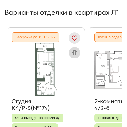
Варианты отделки в квартирах Л1
Показать предыдущи
Показать
Рассрочка до 31.09.2027
Кухня в подарок
Объект месяца
Студия
2‑комнатн
К4/Р-3(№174)
4/2-6
Окна выходят на променад
Готовая отделка