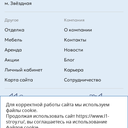
м. Звёздная
Другое
Компания
Отделка
О компании
Мебель
Контакты
Аренда
Новости
Акции
Блог
Личный кабинет
Карьера
Карта сайта
Сотрудничество
Для корректной работы сайта мы используем
Все права на публикуемые на сайте материалы принадлежат
файлы cookie.
ООО Л1 Строительная комания №1. Любая информация,
представленная на данном сайте, носит исключительно
Продолжая использовать сайт https://www.l1-
информационный характер и ни при каких условиях не является
stroy.ru/, вы соглашаетесь на использование
публичной офертой, определяемой положениями статьи 437 ГК РФ.
файлов cookie