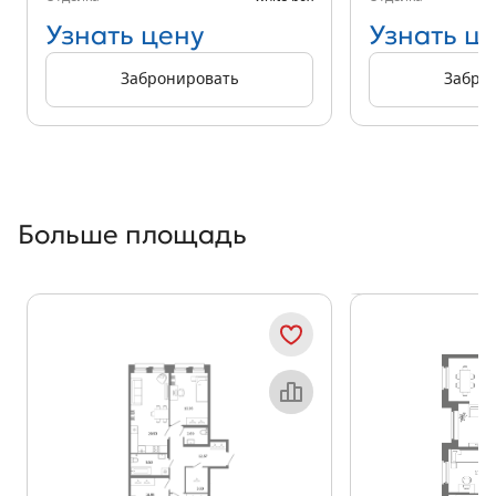
Узнать цену
Узнать ц
Забронировать
Забро
Больше площадь
Показать предыдущи
Показать
Объект месяца