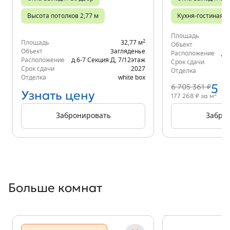
Высота потолков 2,77 м
Кухня-гостиная
Площадь
2
Площадь
32,77 м
Объект
Объект
Загляденье
Расположение
д.
Расположение
д.6-7 Секция Д
,
7/12
этаж
Срок сдачи
Срок сдачи
2027
Отделка
Отделка
white box
5 
6 705 361 ₽
Узнать цену
2
177 268 ₽ за м
Забронировать
Забро
Больше комнат
Показать предыдущи
Показать