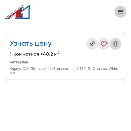
8 (812) 305-33-55
Откры
1-комнатная, 40 м², ЖК Антверпен, инд
Информация о квартире
Узнать цену
2
1-комнатная
40,2 м
Антверпен
Корпус ОД/150, этаж 11/13, индекс кв. 1А11/1-5
Отделка: White
box