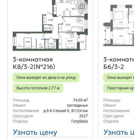
Объект месяца
3‑комнатная
3‑комнатн
К8/3-2(№216)
Б6/3-2
Окна выходят во двор и на улицу
Окна выходят во 
Высота потолков 2,77 м
Просторная кухн
2
Площадь
74,69 м
Площадь
Объект
Загляденье
Объект
Расположение
д.6-6 Секция К
,
8/12
этаж
Расположение
Срок сдачи
2027
Срок сдачи
Отделка
Голубика
Отделка
Узнать цену
Узнать ц