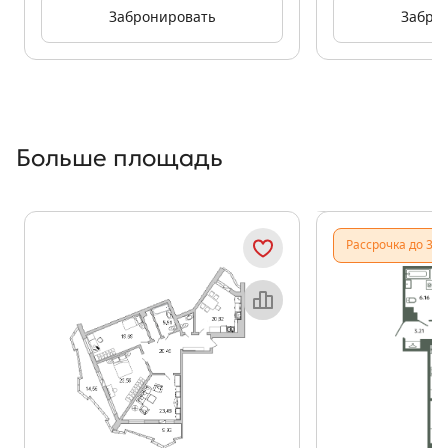
Забронировать
Забро
Больше площадь
Показать предыдущи
Показать
Рассрочка до 31.
Объект месяца