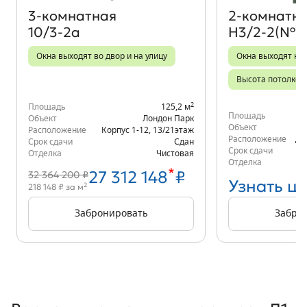
3‑комнатная
2‑комнатн
10/3-2а
Н3/2-2(№3
Окна выходят во двор и на улицу
Окна выходят на 
Высота потолков 
2
Площадь
125,2 м
Площадь
Объект
Лондон Парк
Объект
Расположение
Корпус 1-12
,
13/21
этаж
Расположение
д.
Срок сдачи
Сдан
Срок сдачи
Отделка
Чистовая
Отделка
*
27 312 148
₽
32 364 200 ₽
Узнать ц
2
218 148 ₽ за м
Забронировать
Забро