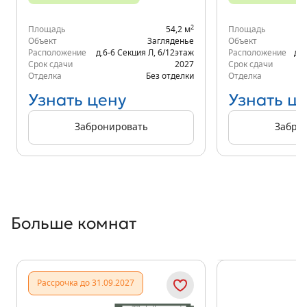
2
Площадь
54,2 м
Площадь
Объект
Загляденье
Объект
Расположение
д.6-6 Секция Л
,
6/12
этаж
Расположение
д.6
Срок сдачи
2027
Срок сдачи
Отделка
Без отделки
Отделка
Узнать цену
Узнать ц
Забронировать
Забро
Больше комнат
Показать предыдущи
Показать
Рассрочка до 31.09.2027