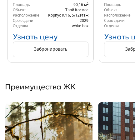
2
Площадь
90,16 м
Площадь
Объект
Твой Космос
Объект
Расположение
Корпус К/16
,
5/12
этаж
Расположение
К
Срок сдачи
2029
Срок сдачи
Отделка
white box
Отделка
Узнать цену
Узнать ц
Забронировать
Забро
Преимущества ЖК