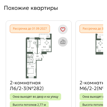
Похожие квартиры
Показать предыдущи
Показать
Рассрочка до 31.09.2027
Рассрочка до 31.
Объект месяца
2‑комнатная
2‑комнатн
Л6/2-3(№282)
М6/2-2(№3
Окна выходят во двор и на улицу
Окна выходят во 
Высота потолков 2,77 м
Высота потолков 