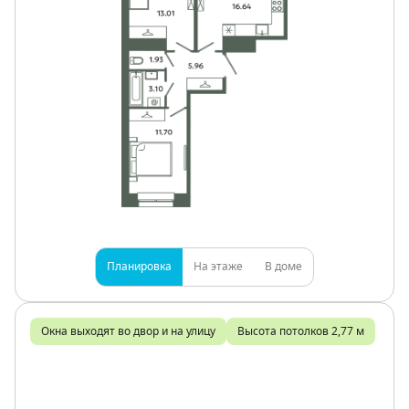
Планировка
На этаже
В доме
Окна выходят во двор и на улицу
Высота потолков 2,77 м