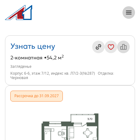
8 (812) 305-33-55
Откры
2-комнатная, 54 м², ЖК Загляденье, и
Информация о квартире
Узнать цену
2
2-комнатная
54,2 м
Загляденье
Корпус 6-6, этаж 7/12, индекс кв. Л7/2-3(№287)
Отделка:
Черновая
Рассрочка до 31.09.2027