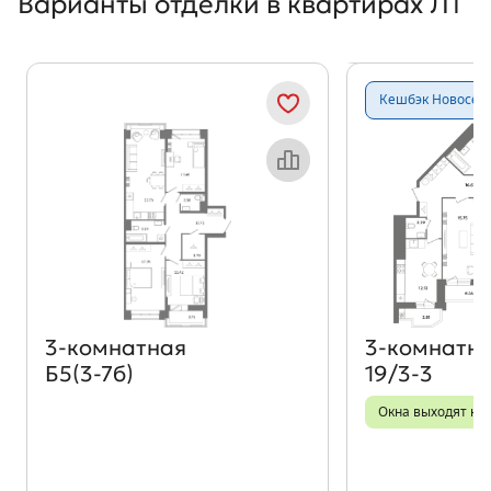
Варианты отделки в квартирах Л1
Показать предыдущи
Показать
Кешбэк Новосёл
Объект месяца
3‑комнатная
3‑комнатн
Б5(3-7б)
19/3-3
Окна выходят на 