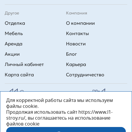
Другое
Компания
Отделка
О компании
Мебель
Контакты
Аренда
Новости
Акции
Блог
Личный кабинет
Карьера
Карта сайта
Сотрудничество
Для корректной работы сайта мы используем
Все права на публикуемые на сайте материалы принадлежат
файлы cookie.
ООО Л1 Строительная комания №1. Любая информация,
представленная на данном сайте, носит исключительно
Продолжая использовать сайт https://www.l1-
информационный характер и ни при каких условиях не является
stroy.ru/, вы соглашаетесь на использование
публичной офертой, определяемой положениями статьи 437 ГК РФ.
файлов cookie
«ООО «Л1 Строительная Компания №1» 196233, Санкт-Петербург, ул.
Орджоникидзе, д. 52, литер А, пом. 92-Н, офис 4 ИНН 7810269443,