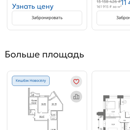
11
13 138 426 ₽
Узнать цену
2
161 915 ₽ за м
Забронировать
Забро
Больше площадь
Кешбэк Новосёлу
Объект месяца