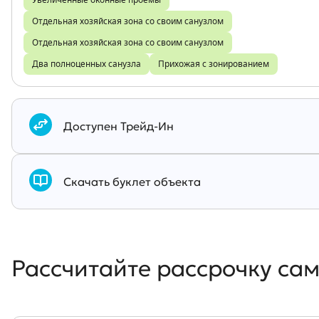
Увеличенные оконные проемы
Отдельная хозяйская зона со своим санузлом
Отдельная хозяйская зона со своим санузлом
Два полноценных санузла
Прихожая с зонированием
Документы
Доступен Трейд-Ин
Скачать буклет объекта
Рассчитайте рассрочку са