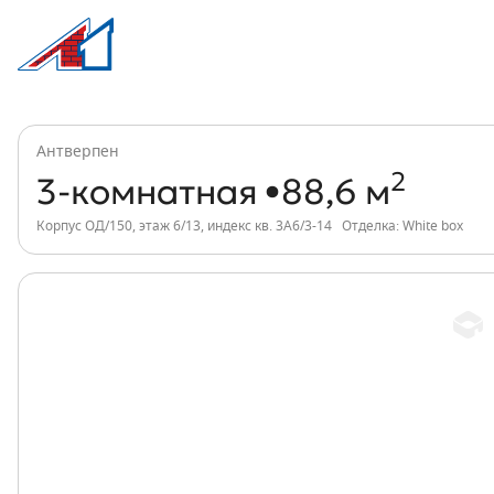
3-комнатная, 89 м², ЖК Антверпен, инд
Информация о квартире
Антверпен
2
3-комнатная
88,6 м
Корпус ОД/150, этаж 6/13, индекс кв. 3А6/3-14
Отделка: White box