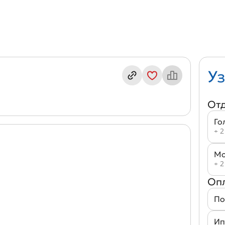
екс кв. 3А6/3-14
Уз
От
Го
+ 2
Мо
+ 2
Оп
По
Ип