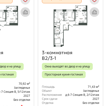
Объект месяца
Объект месяца
ая
3‑комнатная
В2/3-1
двор и на улицу
Окна выходят во двор и на улицу
я-гостиная
Просторная кухня-гостиная
2
70,92 м
2
Площадь
71,43 м
Загляденье
Объект
Загляденье
6-7 Секция В
,
5/12
этаж
Расположение
д.6-7 Секция В
,
2/12
этаж
2027
Срок сдачи
2027
Без отделки
Отделка
Без отделки