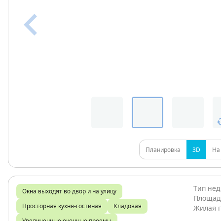
Планировка
3D
На
Тип не
Окна выходят во двор и на улицу
Площад
Просторная кухня-гостиная
Кладовая
Жилая 