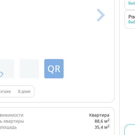
Выб
Ра
Выб
QR
 этаже
В доме
движимости
Квартира
2
ь квартиры
88,6 м
2
площадь
35,4 м