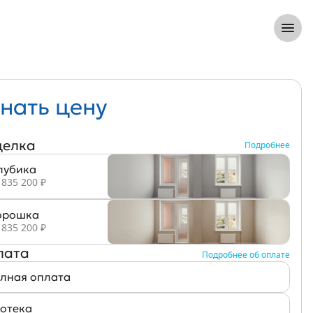
8 (812) 305-33-55
Откры
нать цену
делка
Подробнее
лубика
 835 200 ₽
рошка
 835 200 ₽
лата
Подробнее об оплате
лная оплата
отека