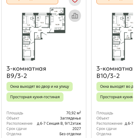
Объект месяца
Об
3‑комнатная
3‑комнатная
В9/3-2
В10/3-2
Окна выходят во двор и на улицу
Окна выходят во дво
Просторная кухня-гостиная
Просторная кухня-го
2
Площадь
70,92 м
Площадь
Объект
Загляденье
Объект
Расположение
д.6-7 Секция В
,
9/12
этаж
Расположение
д.6-7 С
Срок сдачи
2027
Срок сдачи
Отделка
Без отделки
Отделка