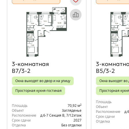
Объект месяца
3‑комнатная
3‑комнатн
В7/3-2
В5/3-2
Окна выходят во двор и на улицу
Окна выходят во 
Просторная кухня-гостиная
Просторная кухн
Площадь
2
Площадь
70,92 м
Объект
Объект
Загляденье
Расположение
д.
Расположение
д.6-7 Секция В
,
7/12
этаж
Срок сдачи
Срок сдачи
2027
Отделка
Отделка
Без отделки