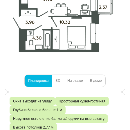
Планировка
3D
На этаже
В доме
Окна выходят на улицу
Просторная кухня-гостиная
Глубина балкона больше 1 м
Наружное остекление балкона/лоджии на всю высоту
Высота потолков 2,77 м