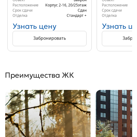
Объект
Байрон
Объект
Расположение
Корпус 2-16
,
20/25
этаж
Расположение
К
Срок сдачи
Сдан
Срок сдачи
Отделка
Стандарт +
Отделка
Узнать цену
Узнать ц
Забронировать
Забро
Преимущества ЖК