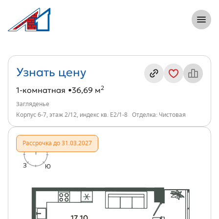
8 (812) 305-33-55
Откры
1-комнатная, 37 м², ЖК Загляденье, ин
Информация о квартире
Узнать цену
2
1-комнатная
36,69 м
Загляденье
Корпус 6-7, этаж 2/12, индекс кв. Е2/1-8
Отделка: Чистовая
Рассрочка до 31.03.2027