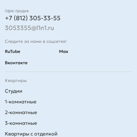
Контакты
Офис продаж
+7 (812) 305-33-55
3053355@l1n1.ru
Следите за нами в соцсетях!
RuTube
Max
Вконтакте
Квартиры
Студии
1-комнатные
2-комнатные
3-комнатные
Квартиры с отделкой