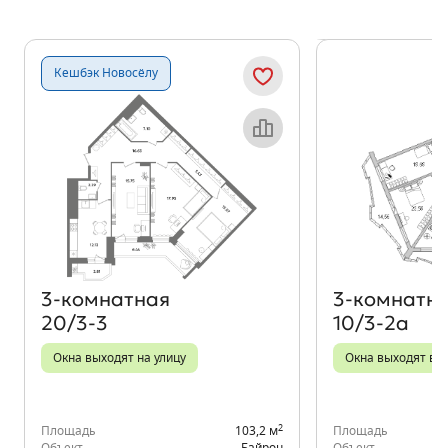
Показать предыдущи
Показать
Кешбэк Новосёлу
Объект месяца
3‑комнатная
3‑комнатн
20/3-3
10/3-2а
Окна выходят на улицу
Окна выходят во 
2
Площадь
103,2 м
Площадь