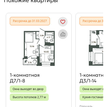
Похожие квартиры
Показать предыдущи
Показать
Рассрочка до 31.03.2027
Рассрочка до 31.
Объект месяца
1‑комнатная
1‑комнатна
Д7/1-8
Д3/1-14
Окна выходят во двор
Окна выходят во
Высота потолков 2,77 м
Кухня-гостиная
Площадь