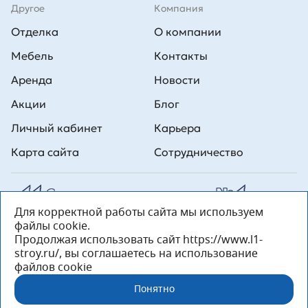
Другое
Компания
Отделка
О компании
Мебель
Контакты
Аренда
Новости
Акции
Блог
Личный кабинет
Карьера
Карта сайта
Сотрудничество
Для корректной работы сайта мы используем
Все права на публикуемые на сайте материалы принадлежат
файлы cookie.
ООО Л1 Строительная комания №1. Любая информация,
представленная на данном сайте, носит исключительно
Продолжая использовать сайт https://www.l1-
информационный характер и ни при каких условиях не является
stroy.ru/, вы соглашаетесь на использование
публичной офертой, определяемой положениями статьи 437 ГК РФ.
файлов cookie
«ООО «Л1 Строительная Компания №1» 196233, Санкт-Петербург, ул.
Орджоникидзе, д. 52, литер А, пом. 92-Н, офис 4 ИНН 7810269443,
Понятно
ОГРН 1027804853559»