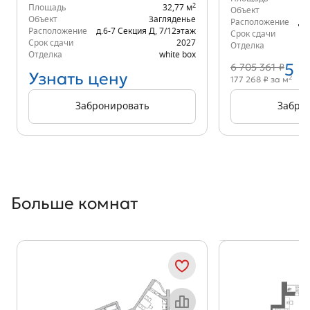
2
Площадь
32,77 м
Объект
Объект
Загляденье
Расположение
д.
Расположение
д.6-7 Секция Д
,
7/12
этаж
Срок сдачи
Срок сдачи
2027
Отделка
Отделка
white box
5 
6 705 361 ₽
Узнать цену
2
177 268 ₽ за м
Забронировать
Забро
Больше комнат
Показать предыдущи
Показать