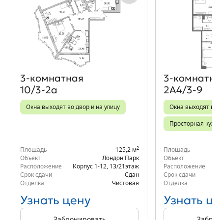
Объект месяца
3‑комнатная
3‑комнатн
10/3-2а
2А4/3-9
Окна выходят во двор и на улицу
Окна выходят во 
Просторная кухн
2
Площадь
125,2 м
Площадь
Объект
Лондон Парк
Объект
Расположение
Корпус 1-12
,
13/21
этаж
Расположение
Срок сдачи
Сдан
Срок сдачи
Отделка
Чистовая
Отделка
Узнать цену
Узнать ц