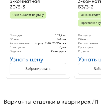
3‑комнатная
3‑комнатн
20/3-3
Б3/3-2
Окна выходят на улицу
Окна выходят во 
Просторная кухн
2
Площадь
103,2 м
Площадь
Объект
Байрон
Объект
Расположение
Корпус 2-16
,
20/25
этаж
Расположение
Срок сдачи
Сдан
Срок сдачи
Отделка
Стандарт +
Отделка
Узнать цену
Узнать ц
Забронировать
Забро
Варианты отделки в квартирах Л1