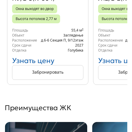
Окна выходят во двор
Окна выходят во 
Высота потолков 2,77 м
Высота потолков 
2
Площадь
55,4 м
Площадь
Объект
Загляденье
Объект
Расположение
д.6-6 Секция П
,
9/12
этаж
Расположение
д.6
Срок сдачи
2027
Срок сдачи
Отделка
Голубика
Отделка
Узнать цену
Узнать ц
Забронировать
Забро
Преимущества ЖК