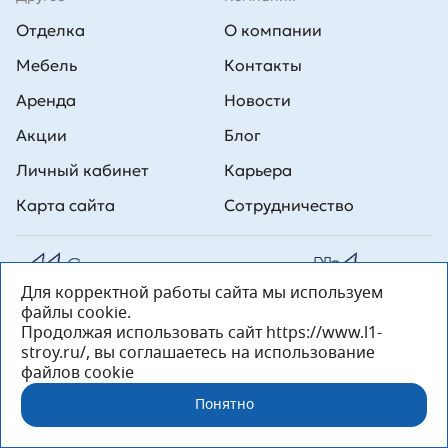
Отделка
О компании
Мебель
Контакты
Аренда
Новости
Акции
Блог
Личный кабинет
Карьера
Карта сайта
Сотрудничество
Для корректной работы сайта мы используем
Все права на публикуемые на сайте материалы принадлежат
файлы cookie.
ООО Л1 Строительная комания №1. Любая информация,
представленная на данном сайте, носит исключительно
Продолжая использовать сайт https://www.l1-
информационный характер и ни при каких условиях не является
stroy.ru/, вы соглашаетесь на использование
публичной офертой, определяемой положениями статьи 437 ГК РФ.
файлов cookie
«ООО «Л1 Строительная Компания №1» 196233, Санкт-Петербург, ул.
Орджоникидзе, д. 52, литер А, пом. 92-Н, офис 4 ИНН 7810269443,
Понятно
ОГРН 1027804853559»