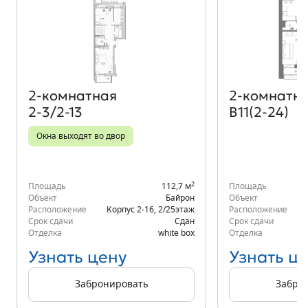
Объект месяца
2‑комнатная
2‑комнатн
2-3/2-13
В11(2-24)
Окна выходят во двор
2
Площадь
112,7 м
Площадь
Объект
Байрон
Объект
Расположение
Корпус 2-16
,
2/25
этаж
Расположение
К
Срок сдачи
Сдан
Срок сдачи
Отделка
white box
Отделка
Узнать цену
Узнать ц
Забронировать
Забро