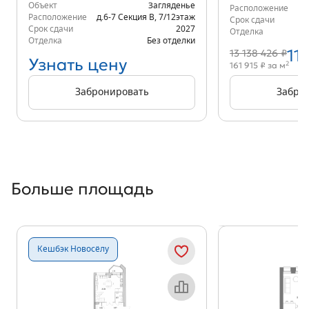
Объект
Загляденье
Расположение
д.
Расположение
д.6-7 Секция В
,
7/12
этаж
Срок сдачи
Срок сдачи
2027
Отделка
Отделка
Без отделки
11
13 138 426 ₽
Узнать цену
2
161 915 ₽ за м
Забронировать
Забро
Больше площадь
Показать предыдущи
Показать
Кешбэк Новосёлу