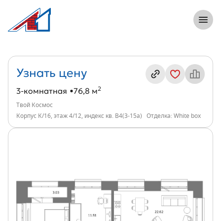
8 (812) 305-33-55
Откры
3-комнатная, 77 м², ЖК Твой Космос, и
Информация о квартире
Узнать цену
2
3-комнатная
76,8 м
Твой Космос
Корпус К/16, этаж 4/12, индекс кв. В4(3-15а)
Отделка: White box