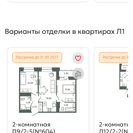
Варианты отделки в квартирах Л1
Показать предыдущи
Показать
Рассрочка до 31.09.2027
Рассрочка до 31.
Объект месяца
2‑комнатная
2‑комнатн
П9/2-5(№604)
Л12/2-2(№