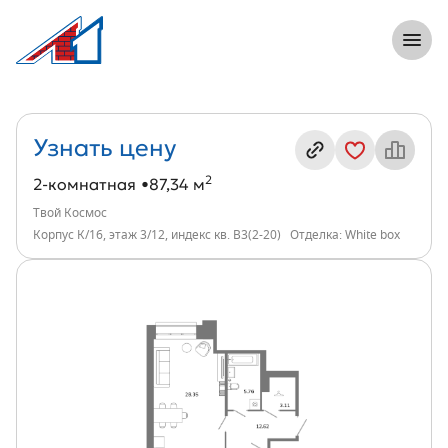
8 (812) 305-33-55
Откры
2-комнатная, 87 м², ЖК Твой Космос, и
Информация о квартире
Узнать цену
2
2-комнатная
87,34 м
Твой Космос
Корпус К/16, этаж 3/12, индекс кв. В3(2-20)
Отделка: White box