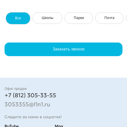
Школы
Парки
Почта
Все
Заказать звонок
Контакты
Офис продаж
+7 (812) 305-33-55
3053355@l1n1.ru
Следите за нами в соцсетях!
RuTube
Max