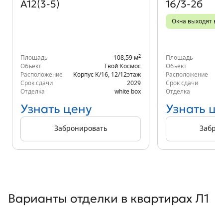
А12(3-5)
16/3-2б
Окна выходят во 
2
Площадь
108,59 м
Площадь
Объект
Твой Космос
Объект
Расположение
Корпус К/16
,
12/12
этаж
Расположение
К
Срок сдачи
2029
Срок сдачи
Отделка
white box
Отделка
Узнать цену
Узнать ц
Забронировать
Забро
Варианты отделки в квартирах Л1