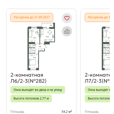
Показать предыдущи
Показать
Рассрочка до 31.09.2027
Рассрочка до 31.
Объект месяца
2‑комнатная
2‑комнатн
Л6/2-3(№282)
Л7/2-3(№2
Окна выходят во двор и на улицу
Окна выходят во 
Высота потолков 2,77 м
Высота потолков 
2
Площадь
54,2 м
Площадь