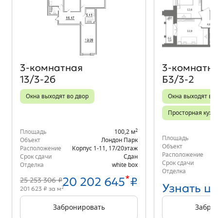
Объект месяца
3‑комнатная
3‑комнатн
13/3-2б
Б3/3-2
Окна выходят во двор
Окна выходят во 
Просторная кухн
2
Площадь
100,2 м
Площадь
Объект
Лондон Парк
Объект
Расположение
Корпус 1-11
,
17/20
этаж
Расположение
Срок сдачи
Сдан
Срок сдачи
Отделка
white box
Отделка
*
20 202 645
₽
25 253 306 ₽
Узнать ц
2
201 623 ₽ за м
Забронировать
Забро