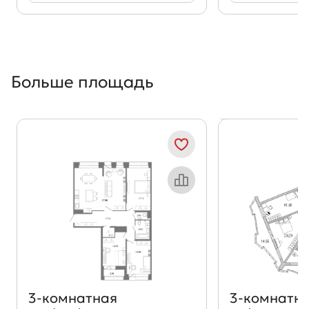
Больше площадь
Показать предыдущи
Показать
Объект месяца
3‑комнатная
3‑комнатн