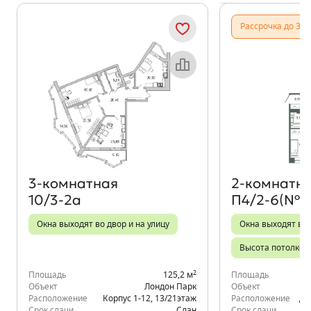
Показать предыдущи
Показать
Рассрочка до 31.
Объект месяца
3‑комнатная
2‑комнатн
10/3-2а
П4/2-6(№5
Окна выходят во двор и на улицу
Окна выходят во 
Высота потолков 
2
Площадь
125,2 м
Площадь
Объект
Лондон Парк
Объект
Расположение
Корпус 1-12
,
13/21
этаж
Расположение
д.
Срок сдачи
Сдан
Срок сдачи