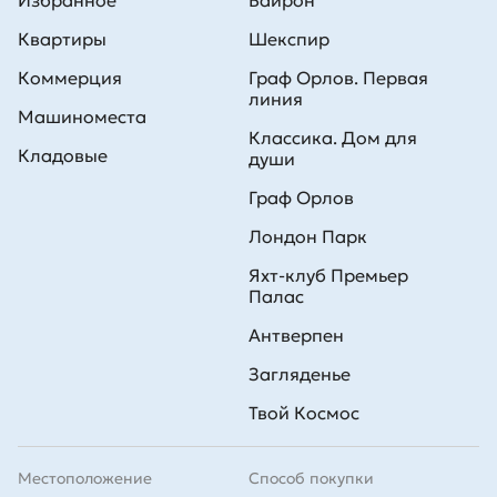
Избранное
Байрон
Квартиры
Шекспир
Коммерция
Граф Орлов. Первая
линия
Машиноместа
Классика. Дом для
Кладовые
души
Граф Орлов
Лондон Парк
Яхт-клуб Премьер
Палас
Антверпен
Загляденье
Твой Космос
Местоположение
Способ покупки