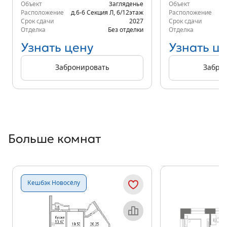
Объект
Загляденье
Объект
Расположение
д.6-6 Секция Л
,
6/12
этаж
Расположение
д.
Срок сдачи
2027
Срок сдачи
Отделка
Без отделки
Отделка
Узнать цену
Узнать ц
Забронировать
Забро
Больше комнат
Показать предыдущи
Показать
Кешбэк Новосёлу