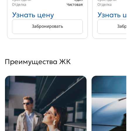
Отделка
Чистовая
Отделка
Узнать цену
Узнать ц
Забронировать
Забро
Преимущества ЖК