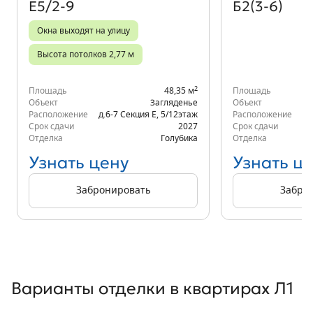
Е5/2-9
Б2(3-6)
Окна выходят на улицу
Высота потолков 2,77 м
2
Площадь
48,35 м
Площадь
Объект
Загляденье
Объект
Расположение
д.6-7 Секция Е
,
5/12
этаж
Расположение
Срок сдачи
2027
Срок сдачи
Отделка
Голубика
Отделка
Узнать цену
Узнать ц
Забронировать
Забро
Варианты отделки в квартирах Л1