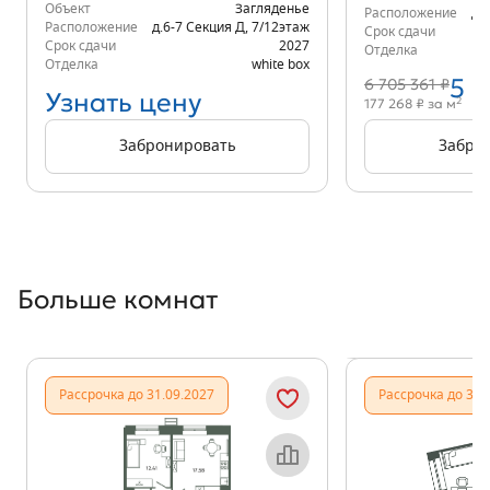
Объект
Загляденье
Расположение
д.
Расположение
д.6-7 Секция Д
,
7/12
этаж
Срок сдачи
Срок сдачи
2027
Отделка
Отделка
white box
5 
6 705 361 ₽
Узнать цену
2
177 268 ₽ за м
Забронировать
Забро
Больше комнат
Показать предыдущи
Показать
Рассрочка до 31.09.2027
Рассрочка до 31.