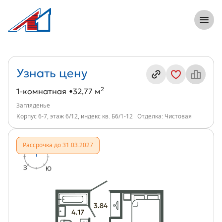
8 (812) 305-33-55
Откры
1-комнатная, 33 м², ЖК Загляденье, ин
Информация о квартире
Узнать цену
2
1-комнатная
32,77 м
Загляденье
Корпус 6-7, этаж 6/12, индекс кв. Б6/1-12
Отделка: Чистовая
Рассрочка до 31.03.2027