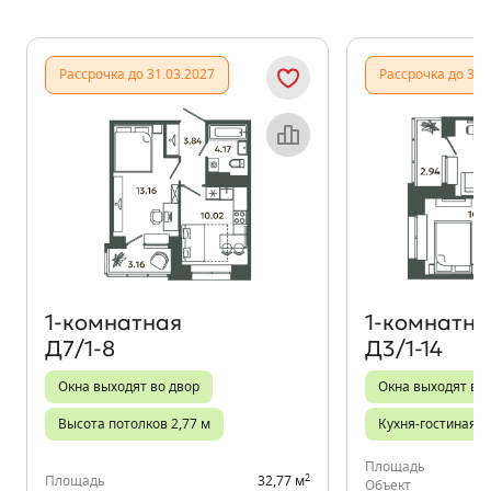
Показать предыдущи
Показать
Рассрочка до 31.03.2027
Рассрочка до 31.
Объект месяца
1‑комнатная
1‑комнатна
Д7/1-8
Д3/1-14
Окна выходят во двор
Окна выходят во
Высота потолков 2,77 м
Кухня-гостиная
Площадь
2
Площадь
32,77 м
Объект