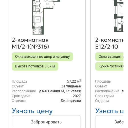
Объект месяца
2‑комнатная
2‑комнатн
М1/2-1(№316)
Е12/2-10
Окна выходят во двор и на улицу
Окна выходят во
Высота потолков 3,67 м
Кухня-гостиная
2
Площадь
57,22 м
Площадь
Объект
Загляденье
Объект
Расположение
д.6-6 Секция М
,
1/12
этаж
Расположение
д.6
Срок сдачи
2027
Срок сдачи
Отделка
Без отделки
Отделка
Узнать цену
Узнать ц
Забронировать
Забро