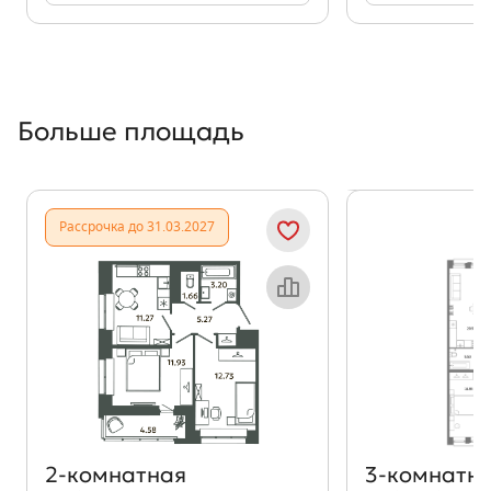
Больше площадь
Показать предыдущи
Показать
Рассрочка до 31.03.2027
Объект месяца
2‑комнатная
3‑комнатн