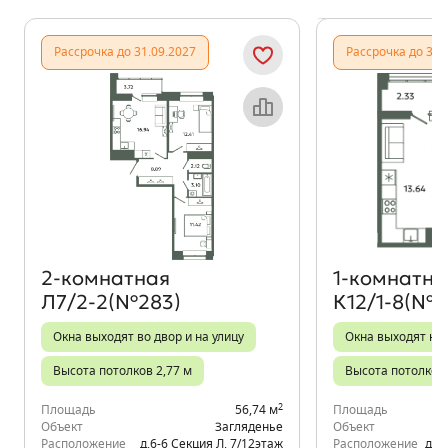
Показать предыдущи
Показать
Рассрочка до 31.09.2027
Рассрочка до 31.
Объект месяца
2‑комнатная
1‑комнатна
Л7/2-2(№283)
К12/1-8(№2
Окна выходят во двор и на улицу
Окна выходят на
Высота потолков 2,77 м
Высота потолков 
2
Площадь
56,74 м
Площадь
Объект
Загляденье
Объект
Расположение
д.6-6 Секция Л
,
7/12
этаж
Расположение
д.6