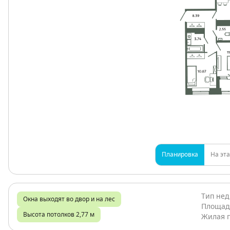
Планировка
На эт
Тип не
Окна выходят во двор и на лес
Площад
Высота потолков 2,77 м
Жилая 