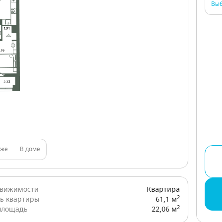
Выб
аже
В доме
движимости
Квартира
2
ь квартиры
61,1 м
2
площадь
22,06 м