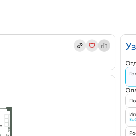
ндекс кв. П11/2-9(№627)
Уз
От
Го
Оп
По
Ип
Выб
Ра