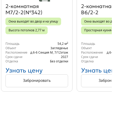
2‑комнатная
2‑комнатная
М7/2-2(№342)
В6/2-2
Окна выходят во двор и на улицу
Окна выходят во дво
Высота потолков 2,77 м
Просторная кухня-го
2
Площадь
54,2 м
Площадь
Объект
Загляденье
Объект
Расположение
д.6-6 Секция М
,
7/12
этаж
Расположение
д.6-7 
Срок сдачи
2027
Срок сдачи
Отделка
Без отделки
Отделка
Узнать цену
Узнать цен
Забронировать
Забронир