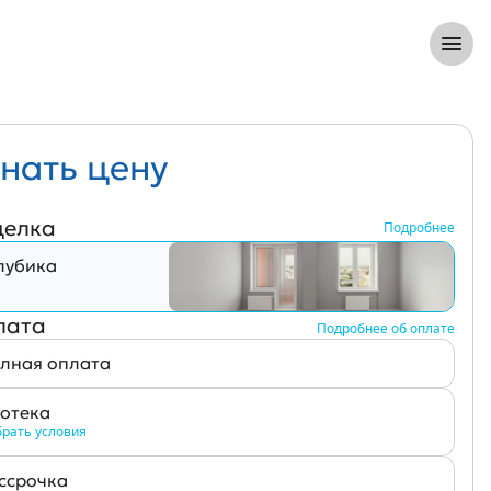
8 (812) 305-33-55
Откры
нать цену
делка
Подробнее
лубика
лата
Подробнее об оплате
лная оплата
отека
рать условия
ссрочка