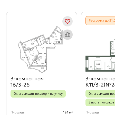
Рассрочка до 31.
Объект месяца
3‑комнатная
3‑комнатн
16/3-2б
К11/3-2(№2
Окна выходят во двор и на улицу
Окна выходят во 
Высота потолков 
2
Площадь
124 м
Площадь