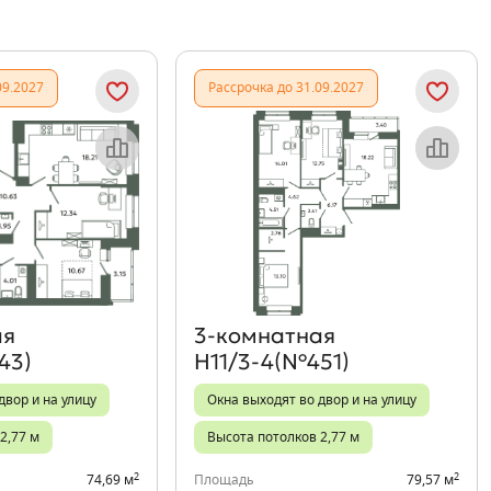
09.2027
Рассрочка до 31.09.2027
Объект месяца
Объект месяца
ая
3‑комнатная
43)
Н11/3-4(№451)
двор и на улицу
Окна выходят во двор и на улицу
2,77 м
Высота потолков 2,77 м
2
2
74,69 м
Площадь
79,57 м