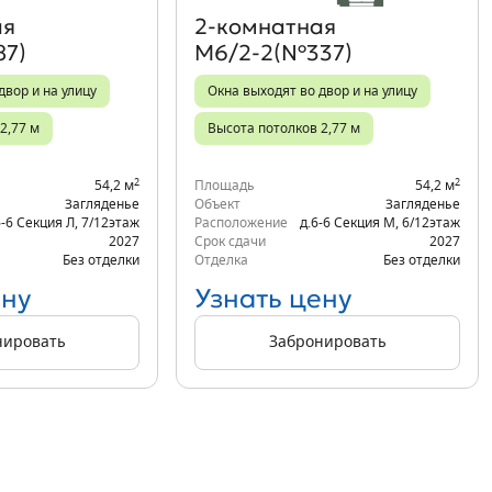
ая
2‑комнатная
87)
М6/2-2(№337)
двор и на улицу
Окна выходят во двор и на улицу
2,77 м
Высота потолков 2,77 м
2
2
54,2 м
Площадь
54,2 м
Загляденье
Объект
Загляденье
6-6 Секция Л
,
7/12
этаж
Расположение
д.6-6 Секция М
,
6/12
этаж
2027
Срок сдачи
2027
Без отделки
Отделка
Без отделки
ену
Узнать цену
нировать
Забронировать