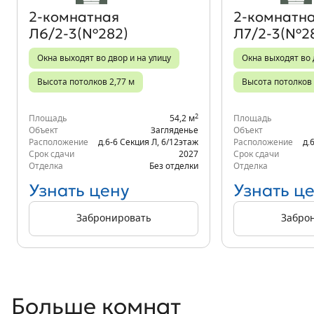
2‑комнатная
2‑комнатн
Л6/2-3(№282)
Л7/2-3(№2
Окна выходят во двор и на улицу
Окна выходят во 
Высота потолков 2,77 м
Высота потолков 
2
Площадь
54,2 м
Площадь
Объект
Загляденье
Объект
Расположение
д.6-6 Секция Л
,
6/12
этаж
Расположение
д.
Срок сдачи
2027
Срок сдачи
Отделка
Без отделки
Отделка
Узнать цену
Узнать ц
Забронировать
Забро
Больше комнат