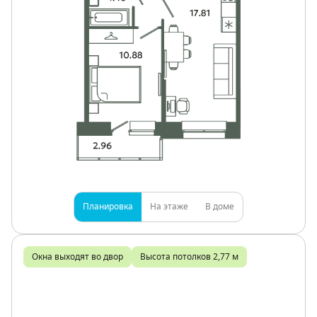
Планировка
На этаже
В доме
Окна выходят во двор
Высота потолков 2,77 м