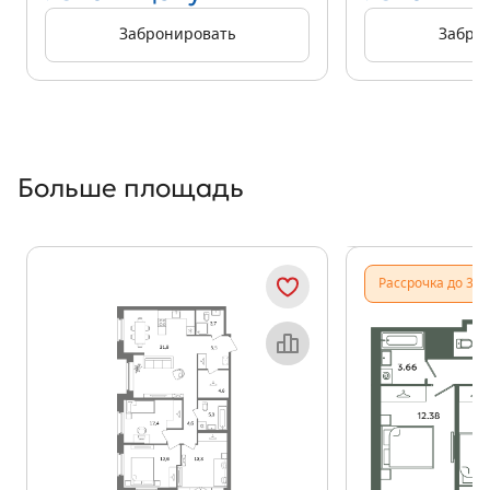
Забронировать
Забро
Больше площадь
Показать предыдущи
Показать
Рассрочка до 31.
Объект месяца