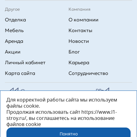
Другое
Компания
Отделка
О компании
Мебель
Контакты
Аренда
Новости
Акции
Блог
Личный кабинет
Карьера
Карта сайта
Сотрудничество
Для корректной работы сайта мы используем
Все права на публикуемые на сайте материалы принадлежат
файлы cookie.
ООО Л1 Строительная комания №1. Любая информация,
представленная на данном сайте, носит исключительно
Продолжая использовать сайт https://www.l1-
информационный характер и ни при каких условиях не является
stroy.ru/, вы соглашаетесь на использование
публичной офертой, определяемой положениями статьи 437 ГК РФ.
файлов cookie
«ООО «Л1 Строительная Компания №1» 196233, Санкт-Петербург, ул.
Орджоникидзе, д. 52, литер А, пом. 92-Н, офис 4 ИНН 7810269443,
Понятно
ОГРН 1027804853559»