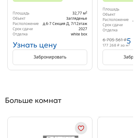
Площадь
2
Площадь
32,77 м
Объект
Объект
Загляденье
Расположение
д.
Расположение
д.6-7 Секция Д
,
7/12
этаж
Срок сдачи
Срок сдачи
2027
Отделка
Отделка
white box
5 
6 705 361 ₽
Узнать цену
2
177 268 ₽ за м
Забронировать
Забро
Больше комнат
Показать предыдущи
Показать