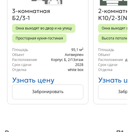
3‑комнатная
2‑комнатн
Б2/3-1
К10/2-3(№2
Окна выходят во двор и на улицу
Окна выходят во
Просторная кухня-гостиная
Высота потолков 
2
Площадь
95,1 м
Площадь
Объект
Антверпен
Объект
Расположение
Корпус Б
,
2/13
этаж
Расположение
д.6
Срок сдачи
2028
Срок сдачи
Отделка
white box
Отделка
Узнать цену
Узнать ц
Забронировать
Забро