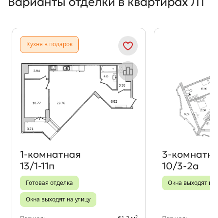
Варианты отделки в квартирах Л1
Показать предыдущи
Показать
Кухня в подарок
Объект месяца
1‑комнатная
3‑комнатн
13/1-11п
10/3-2а
Готовая отделка
Окна выходят во 
Окна выходят на улицу
2