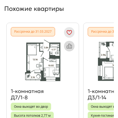
Похожие квартиры
Показать предыдущи
Показать
Рассрочка до 31.03.2027
Рассрочка до 31.
Объект месяца
1‑комнатная
1‑комнатна
Д7/1-8
Д3/1-14
Окна выходят во двор
Окна выходят во
Высота потолков 2,77 м
Кухня-гостиная