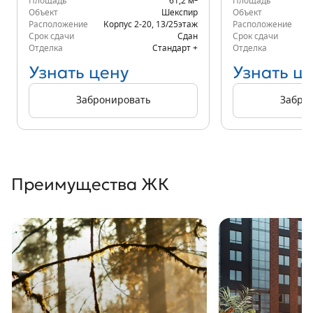
Площадь
61,2 м
Площадь
Объект
Шекспир
Объект
Расположение
Корпус 2-20
,
13/25
этаж
Расположение
К
Срок сдачи
Сдан
Срок сдачи
Отделка
Стандарт +
Отделка
Узнать цену
Узнать ц
Забронировать
Забро
Преимущества ЖК