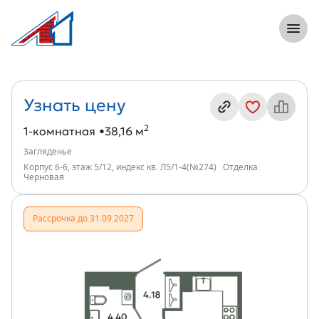
8 (812) 305-33-55
Откры
1-комнатная, 38 м², ЖК Загляденье, и
Информация о квартире
Узнать цену
2
1-комнатная
38,16 м
Загляденье
Корпус 6-6, этаж 5/12, индекс кв. Л5/1-4(№274)
Отделка:
Черновая
Рассрочка до 31.09.2027