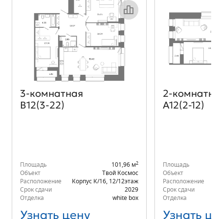
Объект месяца
3‑комнатная
2‑комнатн
В12(3-22)
А12(2-12)
2
Площадь
101,96 м
Площадь
Объект
Твой Космос
Объект
Расположение
Корпус К/16
,
12/12
этаж
Расположение
К
Срок сдачи
2029
Срок сдачи
Отделка
white box
Отделка
Узнать цену
Узнать ц