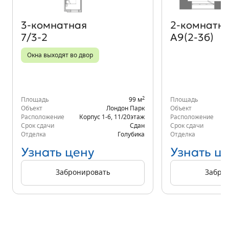
3‑комнатная
2‑комнатн
7/3-2
А9(2-3б)
Окна выходят во двор
2
Площадь
99 м
Площадь
Объект
Лондон Парк
Объект
Расположение
Корпус 1-6
,
11/20
этаж
Расположение
Срок сдачи
Сдан
Срок сдачи
Отделка
Голубика
Отделка
Узнать цену
Узнать ц
Забронировать
Забро