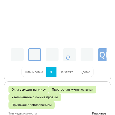
QR
Планировка
3D
На этаже
В доме
Окна выходят на улицу
Просторная кухня-гостиная
Увеличенные оконные проемы
Прихожая с зонированием
Тип недвижимости
Квартира