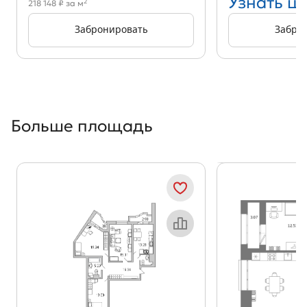
Узнать ц
2
218 148 ₽ за м
Забронировать
Забро
Больше площадь
Показать предыдущи
Показать
Объект месяца