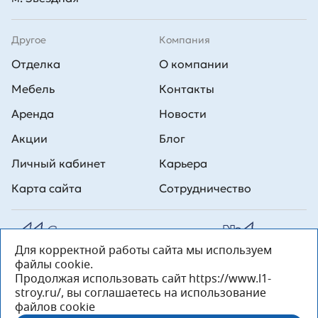
Другое
Компания
Отделка
О компании
Мебель
Контакты
Аренда
Новости
Акции
Блог
Личный кабинет
Карьера
Карта сайта
Сотрудничество
Для корректной работы сайта мы используем
Все права на публикуемые на сайте материалы принадлежат
файлы cookie.
ООО Л1 Строительная комания №1. Любая информация,
представленная на данном сайте, носит исключительно
Продолжая использовать сайт https://www.l1-
информационный характер и ни при каких условиях не является
stroy.ru/, вы соглашаетесь на использование
публичной офертой, определяемой положениями статьи 437 ГК РФ.
файлов cookie
«ООО «Л1 Строительная Компания №1» 196233, Санкт-Петербург, ул.