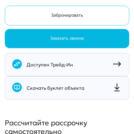
Забронировать
Заказать звонок
Документы
Доступен Трейд-Ин
Скачать буклет объекта
Рассчитайте рассрочку
самостоятельно