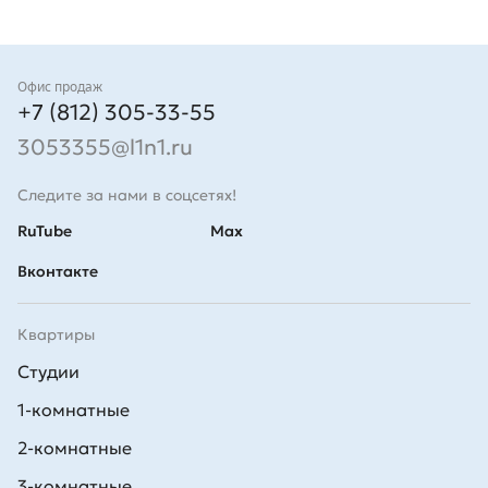
Контакты
Офис продаж
+7 (812) 305-33-55
3053355@l1n1.ru
Следите за нами в соцсетях!
RuTube
Max
Вконтакте
Квартиры
Студии
1-комнатные
2-комнатные
3-комнатные