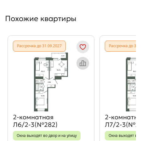
Похожие квартиры
Показать предыдущи
Показать
Рассрочка до 31.09.2027
Рассрочка до 31.
Объект месяца
2‑комнатная
2‑комнатн
Л6/2-3(№282)
Л7/2-3(№2
Окна выходят во двор и на улицу
Окна выходят во 