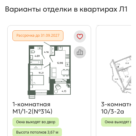
Варианты отделки в квартирах Л1
Показать предыдущи
Показать
Рассрочка до 31.09.2027
Объект месяца
1‑комнатная
3‑комнатн
М1/1-2(№314)
10/3-2а
Окна выходят во двор
Окна выходят во 
Высота потолков 3,67 м