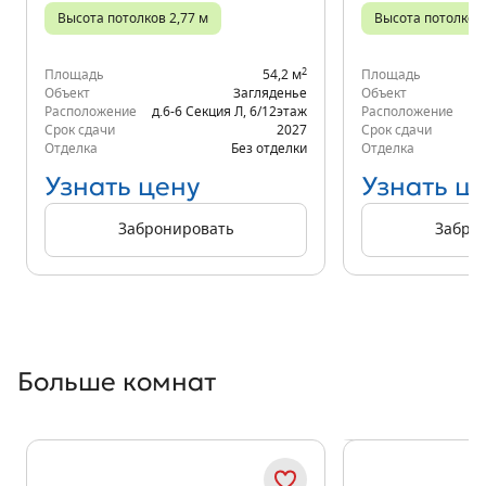
Высота потолков 2,77 м
Высота потолков 
2
Площадь
54,2 м
Площадь
Объект
Загляденье
Объект
Расположение
д.6-6 Секция Л
,
6/12
этаж
Расположение
д.
Срок сдачи
2027
Срок сдачи
Отделка
Без отделки
Отделка
Узнать цену
Узнать ц
Забронировать
Забро
Больше комнат
Показать предыдущи
Показать