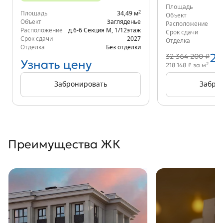
Площадь
2
Площадь
34,49 м
Объект
Объект
Загляденье
Расположение
К
Расположение
д.6-6 Секция М
,
1/12
этаж
Срок сдачи
Срок сдачи
2027
Отделка
Отделка
Без отделки
27
32 364 200 ₽
Узнать цену
2
218 148 ₽ за м
Забронировать
Забро
Преимущества ЖК