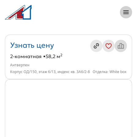
8 (812) 305-33-55
Откры
2-комнатная, 58 м², ЖК Антверпен, инд
Информация о квартире
Узнать цену
2
2-комнатная
58,2 м
Антверпен
Корпус ОД/150, этаж 6/13, индекс кв. 3А6/2-8
Отделка: White box