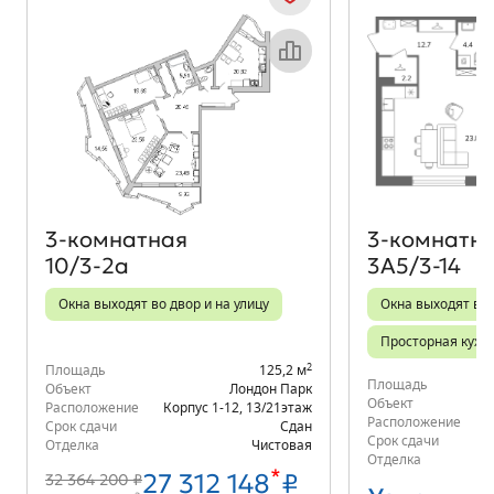
Объект месяца
3‑комнатная
3‑комнатн
10/3-2а
3А5/3-14
Окна выходят во двор и на улицу
Окна выходят во 
Просторная кухн
2
Площадь
125,2 м
Площадь
Объект
Лондон Парк
Объект
Расположение
Корпус 1-12
,
13/21
этаж
Расположение
Срок сдачи
Сдан
Срок сдачи
Отделка
Чистовая
Отделка
*
27 312 148
₽
32 364 200 ₽