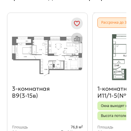
Показать предыдущи
Показать
Рассрочка до 31.
Объект месяца
3‑комнатная
1‑комнатна
В9(3-15в)
И11/1-5(№1
Окна выходят на
Высота потолков 
2
Площадь
76,8 м
Площадь