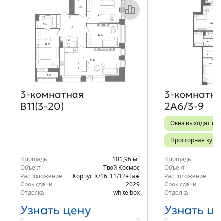
Объект месяца
3‑комнатная
3‑комнатн
В11(3-20)
2А6/3-9
Окна выходят во 
Просторная кухн
2
Площадь
101,96 м
Площадь
Объект
Твой Космос
Объект
Расположение
Корпус К/16
,
11/12
этаж
Расположение
Срок сдачи
2029
Срок сдачи
Отделка
white box
Отделка
Узнать цену
Узнать ц