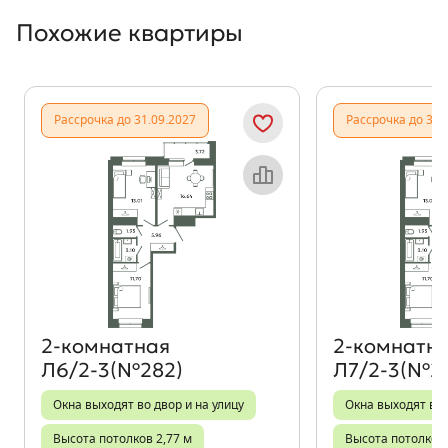
Похожие квартиры
Показать предыдущи
Показать
Рассрочка до 31.09.2027
Рассрочка до 31.
Объект месяца
2‑комнатная
2‑комнатн
Л6/2-3(№282)
Л7/2-3(№2
Окна выходят во двор и на улицу
Окна выходят во 
Высота потолков 2,77 м
Высота потолков 