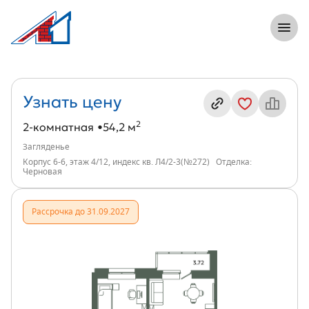
8 (812) 305-33-55
Откры
2-комнатная, 54 м², ЖК Загляденье, и
Информация о квартире
Узнать цену
2
2-комнатная
54,2 м
Загляденье
Корпус 6-6, этаж 4/12, индекс кв. Л4/2-3(№272)
Отделка:
Черновая
Рассрочка до 31.09.2027