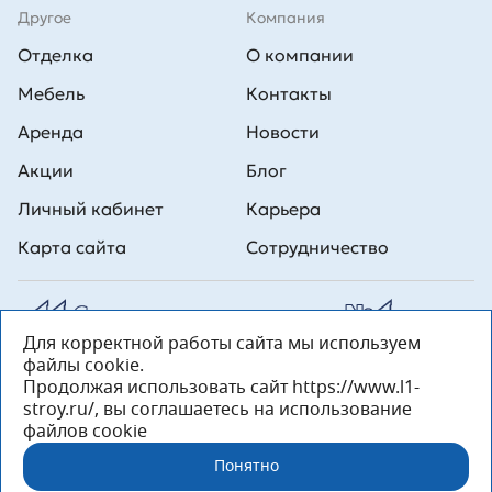
Другое
Компания
Отделка
О компании
Мебель
Контакты
Аренда
Новости
Акции
Блог
Личный кабинет
Карьера
Карта сайта
Сотрудничество
Для корректной работы сайта мы используем
Все права на публикуемые на сайте материалы принадлежат
файлы cookie.
ООО Л1 Строительная комания №1. Любая информация,
представленная на данном сайте, носит исключительно
Продолжая использовать сайт https://www.l1-
информационный характер и ни при каких условиях не является
stroy.ru/, вы соглашаетесь на использование
публичной офертой, определяемой положениями статьи 437 ГК РФ.
файлов cookie
«ООО «Л1 Строительная Компания №1» 196233, Санкт-Петербург, ул.
Орджоникидзе, д. 52, литер А, пом. 92-Н, офис 4 ИНН 7810269443,
Понятно
ОГРН 1027804853559»