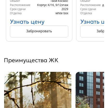
Объект
Твой Космос
Объект
Расположение
Корпус К/16
,
9/12
этаж
Расположение
д.6
Срок сдачи
2029
Срок сдачи
Отделка
white box
Отделка
Узнать цену
Узнать ц
Забронировать
Забро
Преимущества ЖК