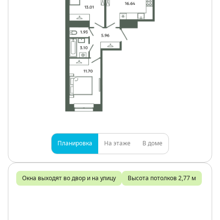
Планировка
На этаже
В доме
Окна выходят во двор и на улицу
Высота потолков 2,77 м