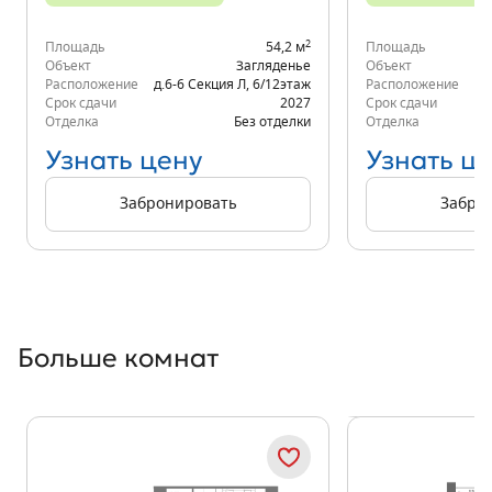
2
Площадь
54,2 м
Площадь
Объект
Загляденье
Объект
Расположение
д.6-6 Секция Л
,
6/12
этаж
Расположение
д.
Срок сдачи
2027
Срок сдачи
Отделка
Без отделки
Отделка
Узнать цену
Узнать ц
Забронировать
Забро
Больше комнат
Показать предыдущи
Показать