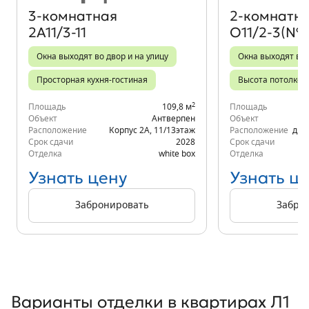
3‑комнатная
2‑комнатн
2А11/3-11
О11/2-3(№5
Окна выходят во двор и на улицу
Окна выходят во
Просторная кухня-гостиная
Высота потолков 
2
Площадь
109,8 м
Площадь
Объект
Антверпен
Объект
Расположение
Корпус 2А
,
11/13
этаж
Расположение
д.6
Срок сдачи
2028
Срок сдачи
Отделка
white box
Отделка
Узнать цену
Узнать ц
Забронировать
Забро
Варианты отделки в квартирах Л1