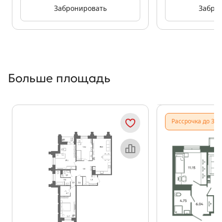
Забронировать
Забро
Больше площадь
Показать предыдущи
Показать
Рассрочка до 31.
Объект месяца