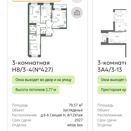
Объект месяца
3‑комнатная
3‑комнатн
Н8/3-4(№427)
3А4/3-13
Окна выходят во двор и на улицу
Окна выходят во 
Высота потолков 2,77 м
Просторная кухн
2
Площадь
79,57 м
Площадь
Объект
Загляденье
Объект
Расположение
д.6-6 Секция Н
,
8/12
этаж
Расположение
Срок сдачи
2027
Срок сдачи
Отделка
white box
Отделка