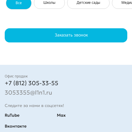
Школы
Детские сады
Меди
Все
Заказать звонок
Контакты
Офис продаж
+7 (812) 305-33-55
3053355@l1n1.ru
Следите за нами в соцсетях!
RuTube
Max
Вконтакте