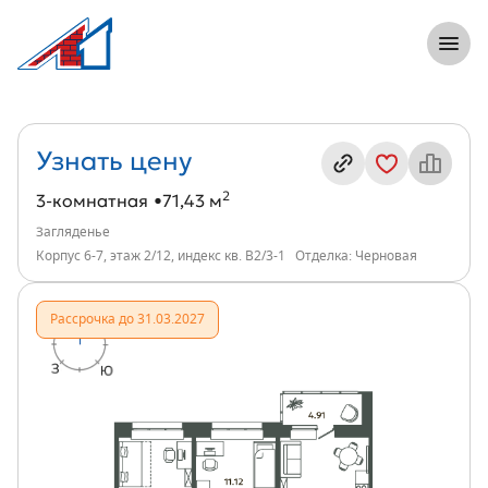
8 (812) 305-33-55
Откры
3-комнатная, 71 м², ЖК Загляденье, ин
Информация о квартире
Узнать цену
2
3-комнатная
71,43 м
Загляденье
Корпус 6-7, этаж 2/12, индекс кв. В2/3-1
Отделка: Черновая
Рассрочка до 31.03.2027