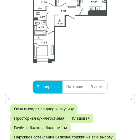
Планировка
На этаже
В доме
Окна выходят во двор и на улицу
Просторная кухня-гостиная
Кладовая
Глубина балкона больше 1 м
Наружное остекление балкона/лоджии на всю высоту