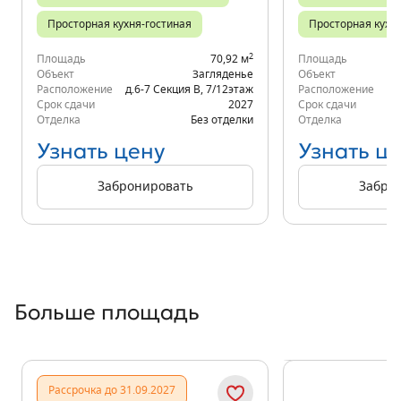
Просторная кухня-гостиная
Просторная кухн
2
Площадь
70,92 м
Площадь
Объект
Загляденье
Объект
Расположение
д.6-7 Секция В
,
7/12
этаж
Расположение
д.
Срок сдачи
2027
Срок сдачи
Отделка
Без отделки
Отделка
Узнать цену
Узнать ц
Забронировать
Забро
Больше площадь
Показать предыдущи
Показать
Рассрочка до 31.09.2027