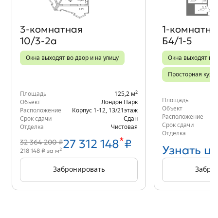
3‑комнатная
1‑комнатна
10/3-2а
Б4/1-5
Окна выходят во двор и на улицу
Окна выходят во
Просторная кухн
2
Площадь
125,2 м
Площадь
Объект
Лондон Парк
Объект
Расположение
Корпус 1-12
,
13/21
этаж
Расположение
Срок сдачи
Сдан
Срок сдачи
Отделка
Чистовая
Отделка
*
27 312 148
₽
32 364 200 ₽
Узнать ц
2
218 148 ₽ за м
Забронировать
Забро