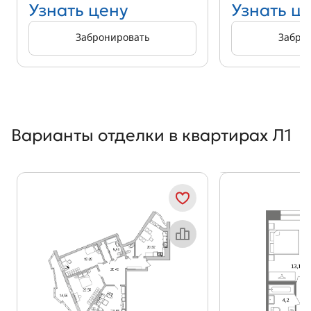
Узнать цену
Узнать ц
Забронировать
Забро
Варианты отделки в квартирах Л1
Показать предыдущи
Показать
Объект месяца