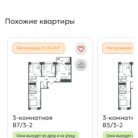
Похожие квартиры
Показать предыдущи
Показать
Рассрочка до 31.03.2027
Рассрочка до 31.
Объект месяца
3‑комнатная
3‑комнатн
В7/3-2
В5/3-2
Окна выходят во двор и на улицу
Окна выходят во 