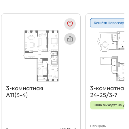
Показать предыдущи
Показать
Кешбэк Новосёлу
Объект месяца
Об
3‑комнатная
3‑комнатная
А11(3-4)
24-25/3-7
Окна выходят на ули
Площадь