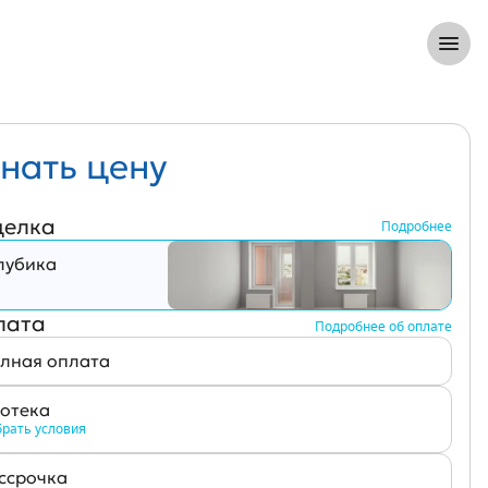
8 (812) 305-33-55
Откры
нать цену
делка
Подробнее
лубика
лата
Подробнее об оплате
лная оплата
отека
рать условия
ссрочка