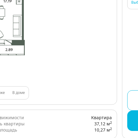
Выб
аже
В доме
движимости
Квартира
2
ь квартиры
37,12 м
2
площадь
10,27 м