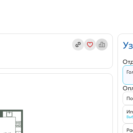
ндекс кв. П11/1-8(№632)
Уз
От
Го
Оп
По
Ип
Выб
Ра