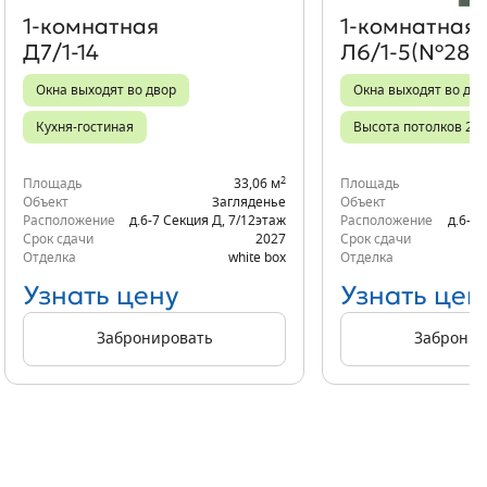
1‑комнатная
1‑комнатная
Д7/1-14
Л6/1-5(№281)
Окна выходят во двор
Окна выходят во дво
Кухня-гостиная
Высота потолков 2,7
2
Площадь
33,06 м
Площадь
Объект
Загляденье
Объект
Расположение
д.6-7 Секция Д
,
7/12
этаж
Расположение
д.6-6 
Срок сдачи
2027
Срок сдачи
Отделка
white box
Отделка
Узнать цену
Узнать цен
Забронировать
Забронир