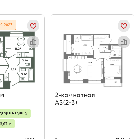
03.2027
Объект месяца
Объект месяца
ая
2‑комнатная
А3(2-3)
двор и на улицу
3,67 м