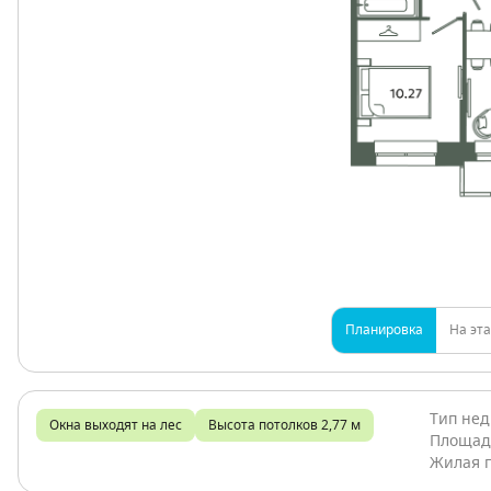
Планировка
На эт
Тип не
Окна выходят на лес
Высота потолков 2,77 м
Площад
Жилая 