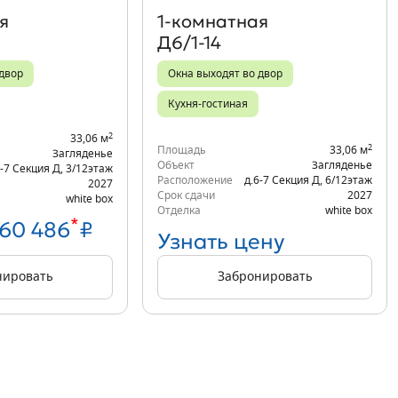
я
1‑комнатная
Д6/1-14
 двор
Окна выходят во двор
Кухня-гостиная
2
33,06 м
2
Площадь
33,06 м
Загляденье
Объект
Загляденье
6-7 Секция Д
,
3/12
этаж
Расположение
д.6-7 Секция Д
,
6/12
этаж
2027
Срок сдачи
2027
white box
Отделка
white box
*
860 486
₽
Узнать цену
нировать
Забронировать