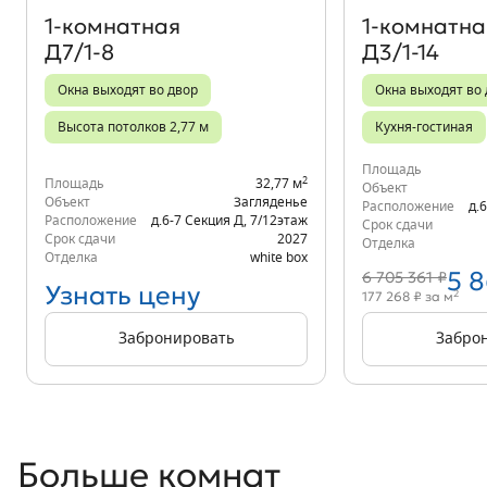
1‑комнатная
1‑комнатна
Д7/1-8
Д3/1-14
Окна выходят во двор
Окна выходят во
Высота потолков 2,77 м
Кухня-гостиная
Площадь
2
Площадь
32,77 м
Объект
Объект
Загляденье
Расположение
д.
Расположение
д.6-7 Секция Д
,
7/12
этаж
Срок сдачи
Срок сдачи
2027
Отделка
Отделка
white box
5 
6 705 361 ₽
Узнать цену
2
177 268 ₽ за м
Забронировать
Забро
Больше комнат