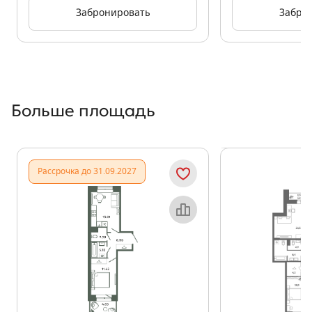
Забронировать
Забро
Больше площадь
Показать предыдущи
Показать
Рассрочка до 31.09.2027
Объект месяца