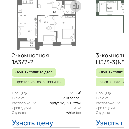
Объект месяца
2‑комнатная
3‑комнатн
1А3/2-2
Н5/3-3(№3
Окна выходят во двор
Окна выходят во 
Просторная кухня-гостиная
Высота потолков 
2
Площадь
64,8 м
Площадь
Объект
Антверпен
Объект
Расположение
Корпус 1А
,
3/13
этаж
Расположение
д.
Срок сдачи
2028
Срок сдачи
Отделка
white box
Отделка
Узнать цену
Узнать ц