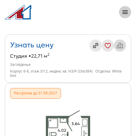
8 (812) 305-33-55
Откры
Студия, 23 м², ЖК Загляденье, индекс 
Информация о квартире
Узнать цену
2
Студия
22,71 м
Загляденье
Корпус 6-6, этаж 3/12, индекс кв. Н3/Р-2(№384)
Отделка: White
box
Рассрочка до 31.09.2027