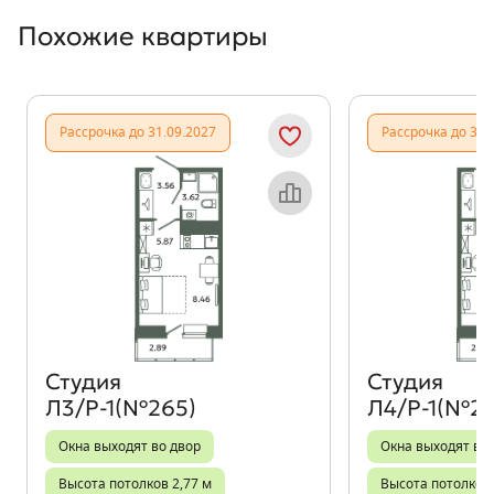
Похожие квартиры
Показать предыдущи
Показать
Рассрочка до 31.09.2027
Рассрочка до 31.
Объект месяца
Студия
Студия
Л3/Р-1(№265)
Л4/Р-1(№27
Окна выходят во двор
Окна выходят во
Высота потолков 2,77 м
Высота потолков 