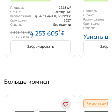
2
Площадь
22,38 м
Площадь
Объект
Загляденье
Объект
Расположение
д.6-6 Секция Л
,
3/12
этаж
Расположение
д.
Срок сдачи
2027
Срок сдачи
Отделка
Без отделки
Отделка
*
4 253 605
₽
4 623 484 ₽
Узнать ц
2
190 063 ₽ за м
Забронировать
Забро
Больше комнат
Показать предыдущи
Показать
Рассрочка до 31.