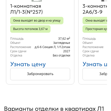
1‑комнатная
3‑комнатн
Л1/1-3(№257)
2А6/3-9
Окна выходят во двор и на улицу
Окна выходят во 
Высота потолков 3,67 м
Просторная кухн
2
Площадь
37,62 м
Площадь
Объект
Загляденье
Объект
Расположение
д.6-6 Секция Л
,
1/12
этаж
Расположение
Срок сдачи
2027
Срок сдачи
Отделка
Без отделки
Отделка
Узнать цену
Узнать ц
Забронировать
Забро
Варианты отделки в квартирах Л1