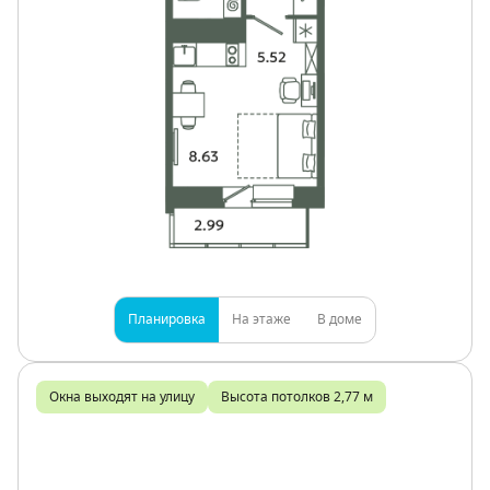
Планировка
На этаже
В доме
Окна выходят на улицу
Высота потолков 2,77 м