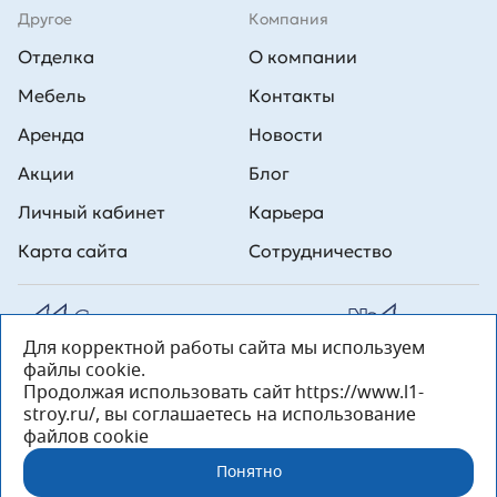
Другое
Компания
Отделка
О компании
Мебель
Контакты
Аренда
Новости
Акции
Блог
Личный кабинет
Карьера
Карта сайта
Сотрудничество
Для корректной работы сайта мы используем
Все права на публикуемые на сайте материалы принадлежат
файлы cookie.
ООО Л1 Строительная комания №1. Любая информация,
представленная на данном сайте, носит исключительно
Продолжая использовать сайт https://www.l1-
информационный характер и ни при каких условиях не является
stroy.ru/, вы соглашаетесь на использование
публичной офертой, определяемой положениями статьи 437 ГК РФ.
файлов cookie
«ООО «Л1 Строительная Компания №1» 196233, Санкт-Петербург, ул.
Орджоникидзе, д. 52, литер А, пом. 92-Н, офис 4 ИНН 7810269443,
Понятно
ОГРН 1027804853559»