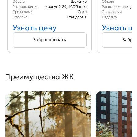
Объект
Шекспир
Объект
Расположение
Корпус 2-20
,
10/25
этаж
Расположение
д.6
Срок сдачи
Сдан
Срок сдачи
Отделка
Стандарт +
Отделка
Узнать цену
Узнать ц
Забронировать
Забро
Преимущества ЖК