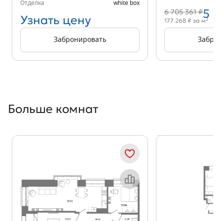
Отделка
white box
5 
6 705 361 ₽
Узнать цену
2
177 268 ₽ за м
Забронировать
Забро
Больше комнат
Показать предыдущи
Показать
Объект месяца