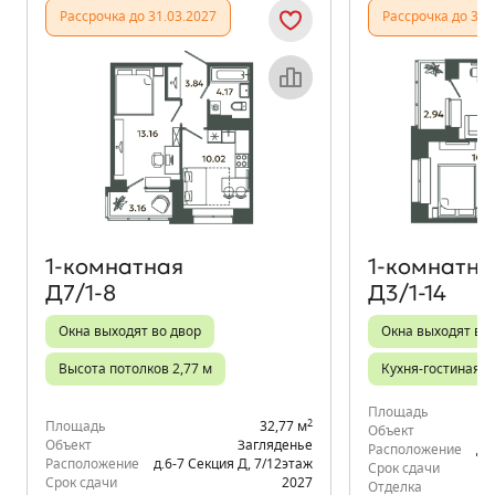
Рассрочка до 31.03.2027
Рассрочка до 31.
Объект месяца
1‑комнатная
1‑комнатна
Д7/1-8
Д3/1-14
Окна выходят во двор
Окна выходят во
Высота потолков 2,77 м
Кухня-гостиная
Площадь
2
Площадь
32,77 м
Объект
Объект
Загляденье
Расположение
д.
Расположение
д.6-7 Секция Д
,
7/12
этаж
Срок сдачи
Срок сдачи
2027
Отделка