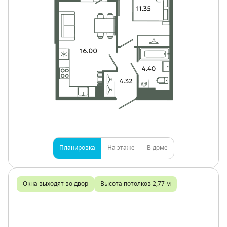
Планировка
На этаже
В доме
Окна выходят во двор
Высота потолков 2,77 м