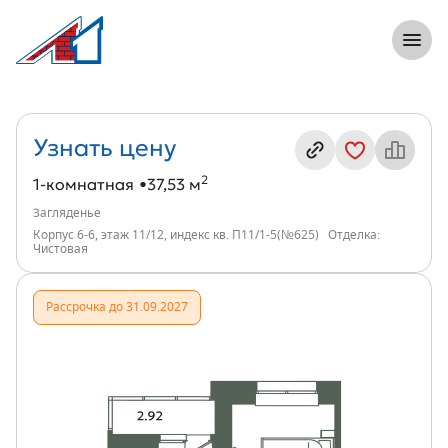
8 (812) 305-33-55
Откры
1-комнатная, 38 м², ЖК Загляденье, и
Информация о квартире
Узнать цену
2
1-комнатная
37,53 м
Загляденье
Корпус 6-6, этаж 11/12, индекс кв. П11/1-5(№625)
Отделка:
Чистовая
Рассрочка до 31.09.2027