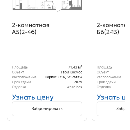
2‑комнатная
2‑комнатн
А5(2-4б)
Б6(2-13)
2
Площадь
71,43 м
Площадь
Объект
Твой Космос
Объект
Расположение
Корпус К/16
,
5/12
этаж
Расположение
Срок сдачи
2029
Срок сдачи
Отделка
white box
Отделка
Узнать цену
Узнать ц
Забронировать
Забро