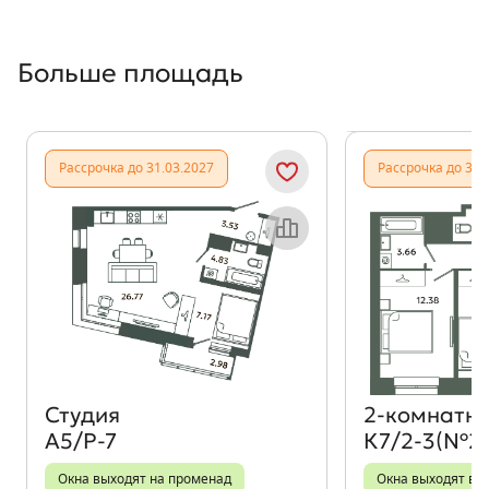
Больше площадь
Показать предыдущи
Показать
Рассрочка до 31.03.2027
Рассрочка до 31.
Объект месяца
Студия
2‑комнатн
А5/Р-7
К7/2-3(№2
Окна выходят на променад
Окна выходят во