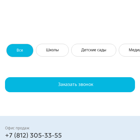
Школы
Детские сады
Меди
Все
Заказать звонок
Контакты
Офис продаж
+7 (812) 305-33-55