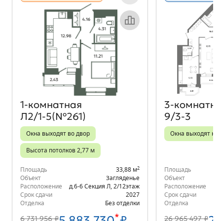
Объект месяца
1‑комнатная
3‑комнатн
Л2/1-5(№261)
9/3-3
Окна выходят во двор
Окна выходят на 
Высота потолков 2,77 м
2
Площадь
33,88 м
Площадь
Объект
Загляденье
Объект
Расположение
д.6-6 Секция Л
,
2/12
этаж
Расположение
Срок сдачи
2027
Срок сдачи
Отделка
Без отделки
Отделка
*
5 883 730
₽
21
6 731 956 ₽
26 965 497 ₽