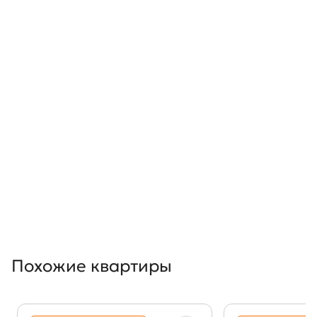
Похожие квартиры
Показать предыдущи
Показать