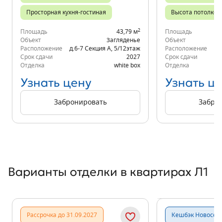
Просторная кухня-гостиная
Высота потолков 
2
Площадь
43,79 м
Площадь
Объект
Загляденье
Объект
Расположение
д.6-7 Секция А
,
5/12
этаж
Расположение
д.
Срок сдачи
2027
Срок сдачи
Отделка
white box
Отделка
Узнать цену
Узнать ц
Забронировать
Забро
Варианты отделки в квартирах Л1
Показать предыдущи
Показать
Рассрочка до 31.09.2027
Кешбэк Новосёл