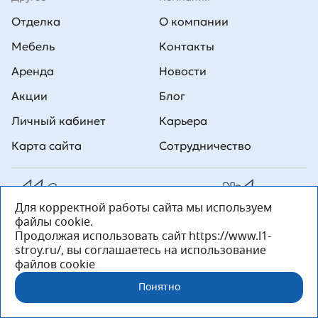
Отделка
О компании
Мебель
Контакты
Аренда
Новости
Акции
Блог
Личный кабинет
Карьера
Карта сайта
Сотрудничество
Для корректной работы сайта мы используем
Все права на публикуемые на сайте материалы принадлежат
файлы cookie.
ООО Л1 Строительная комания №1. Любая информация,
представленная на данном сайте, носит исключительно
Продолжая использовать сайт https://www.l1-
информационный характер и ни при каких условиях не является
stroy.ru/, вы соглашаетесь на использование
публичной офертой, определяемой положениями статьи 437 ГК РФ.
файлов cookie
«ООО «Л1 Строительная Компания №1» 196233, Санкт-Петербург, ул.
Орджоникидзе, д. 52, литер А, пом. 92-Н, офис 4 ИНН 7810269443,
Понятно
ОГРН 1027804853559»