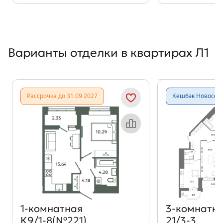
Варианты отделки в квартирах Л1
Показать предыдущи
Показать
Рассрочка до 31.09.2027
Кешбэк Новосёл
Объект месяца
1‑комнатная
3‑комнатн
К9/1-8(№221)
21/3-3