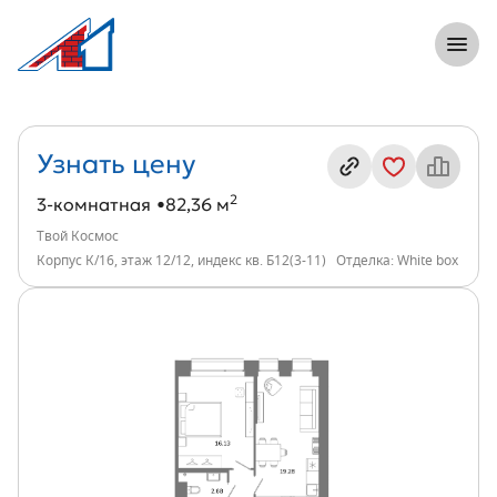
8 (812) 305-33-55
Откры
3-комнатная, 82 м², ЖК Твой Космос, и
Информация о квартире
Узнать цену
2
3-комнатная
82,36 м
Твой Космос
Корпус К/16, этаж 12/12, индекс кв. Б12(3-11)
Отделка: White box