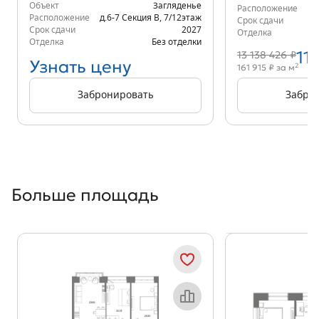
Объект
Загляденье
Расположение
д.
Расположение
д.6-7 Секция В
,
7/12
этаж
Срок сдачи
Срок сдачи
2027
Отделка
Отделка
Без отделки
11
13 138 426 ₽
Узнать цену
2
161 915 ₽ за м
Забронировать
Забро
Больше площадь
Показать предыдущи
Показать