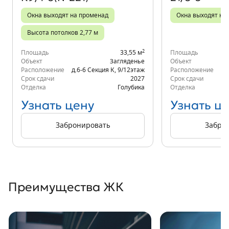
Окна выходят на променад
Окна выходят на 
Высота потолков 2,77 м
2
Площадь
33,55 м
Площадь
Объект
Загляденье
Объект
Расположение
д.6-6 Секция К
,
9/12
этаж
Расположение
К
Срок сдачи
2027
Срок сдачи
Отделка
Голубика
Отделка
Узнать цену
Узнать ц
Забронировать
Забро
Преимущества ЖК