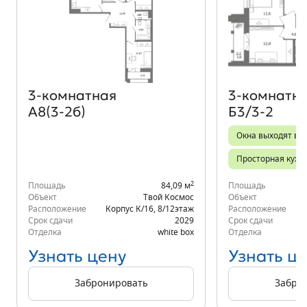
Объект месяца
3‑комнатная
3‑комнатн
А8(3-2б)
Б3/3-2
Окна выходят во 
Просторная кухн
2
Площадь
84,09 м
Площадь
Объект
Твой Космос
Объект
Расположение
Корпус К/16
,
8/12
этаж
Расположение
Срок сдачи
2029
Срок сдачи
Отделка
white box
Отделка
Узнать цену
Узнать ц
Забронировать
Забро