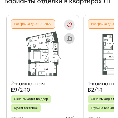
Варианты отделки в квартирах Л1
Показать предыдущи
Показать
Рассрочка до 31.03.2027
Рассрочка до 31.
Объект месяца
2‑комнатная
1‑комнатна
Е9/2-10
В2/1-1
Окна выходят во двор
Окна выходят во
Кухня-гостиная
Глубина балкона
2