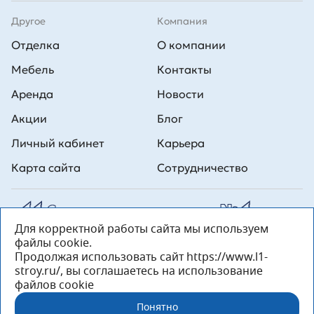
Другое
Компания
Отделка
О компании
Мебель
Контакты
Аренда
Новости
Акции
Блог
Личный кабинет
Карьера
Карта сайта
Сотрудничество
Для корректной работы сайта мы используем
Все права на публикуемые на сайте материалы принадлежат
файлы cookie.
ООО Л1 Строительная комания №1. Любая информация,
представленная на данном сайте, носит исключительно
Продолжая использовать сайт https://www.l1-
информационный характер и ни при каких условиях не является
stroy.ru/, вы соглашаетесь на использование
публичной офертой, определяемой положениями статьи 437 ГК РФ.
файлов cookie
«ООО «Л1 Строительная Компания №1» 196233, Санкт-Петербург, ул.
Орджоникидзе, д. 52, литер А, пом. 92-Н, офис 4 ИНН 7810269443,
Понятно
ОГРН 1027804853559»