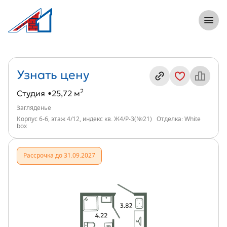
8 (812) 305-33-55
Откры
Студия, 26 м², ЖК Загляденье, индекс
Информация о квартире
Узнать цену
2
Студия
25,72 м
Загляденье
Корпус 6-6, этаж 4/12, индекс кв. Ж4/Р-3(№21)
Отделка: White
box
Рассрочка до 31.09.2027