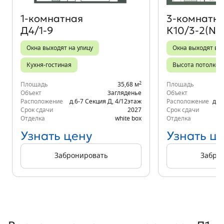
1‑комнатная
3‑комнатн
Д4/1-9
К10/3-2(№
Окна выходят на улицу
Окна выходят во 
Кухня-гостиная
Высота потолков 
2
Площадь
35,68 м
Площадь
Объект
Загляденье
Объект
Расположение
д.6-7 Секция Д
,
4/12
этаж
Расположение
д.6
Срок сдачи
2027
Срок сдачи
Отделка
white box
Отделка
Узнать цену
Узнать ц
Забронировать
Забро