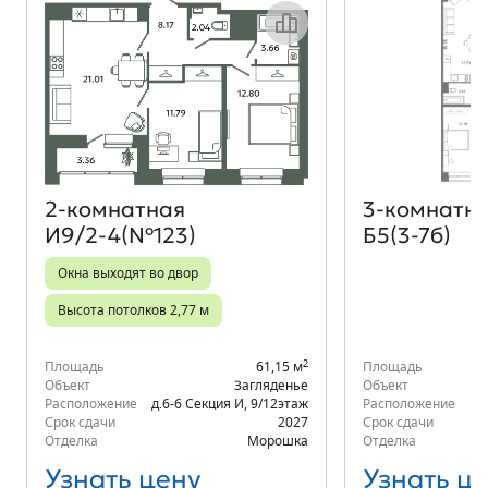
Объект месяца
2‑комнатная
3‑комнатн
И9/2-4(№123)
Б5(3-7б)
Окна выходят во двор
Высота потолков 2,77 м
2
Площадь
61,15 м
Площадь
Объект
Загляденье
Объект
Расположение
д.6-6 Секция И
,
9/12
этаж
Расположение
Срок сдачи
2027
Срок сдачи
Отделка
Морошка
Отделка
Узнать цену
Узнать ц