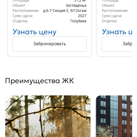
Площадь
51,2 м
Площадь
Объект
Загляденье
Объект
Расположение
д.6-7 Секция Е
,
9/12
этаж
Расположение
д.
Срок сдачи
2027
Срок сдачи
Отделка
Голубика
Отделка
Узнать цену
Узнать ц
Забронировать
Забро
Преимущества ЖК