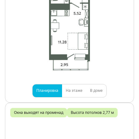
Планировка
На этаже
В доме
Окна выходят на променад
Высота потолков 2,77 м