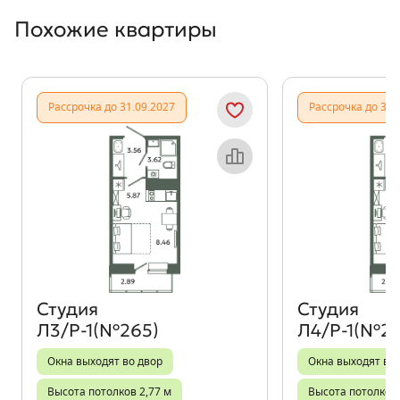
Похожие квартиры
Показать предыдущи
Показать
Рассрочка до 31.09.2027
Рассрочка до 31.
Объект месяца
Студия
Студия
Л3/Р-1(№265)
Л4/Р-1(№27
Окна выходят во двор
Окна выходят во
Высота потолков 2,77 м
Высота потолков 