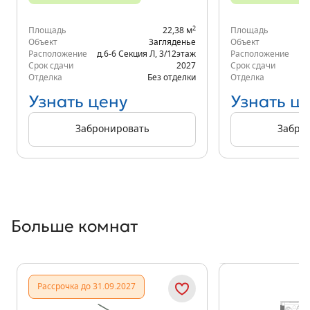
2
Площадь
22,38 м
Площадь
Объект
Загляденье
Объект
Расположение
д.6-6 Секция Л
,
3/12
этаж
Расположение
д.
Срок сдачи
2027
Срок сдачи
Отделка
Без отделки
Отделка
Узнать цену
Узнать ц
Забронировать
Забро
Больше комнат
Показать предыдущи
Показать
Рассрочка до 31.09.2027