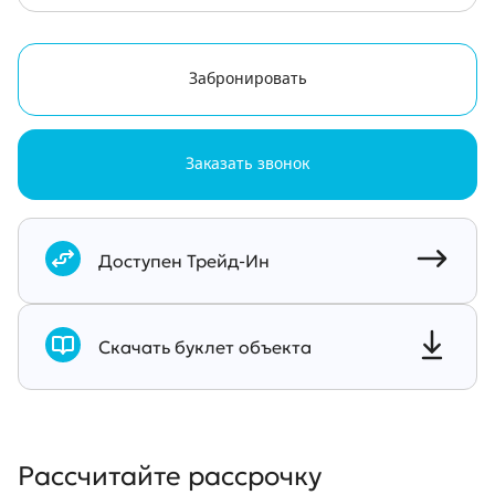
Забронировать
Заказать звонок
Документы
Доступен Трейд-Ин
Скачать буклет объекта
Рассчитайте рассрочку