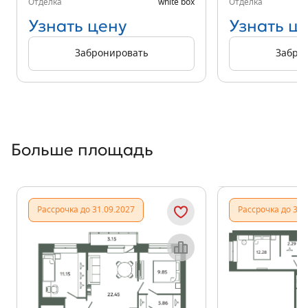
Отделка
white box
Отделка
Узнать цену
Узнать ц
Забронировать
Забро
Больше площадь
Показать предыдущи
Показать
Рассрочка до 31.09.2027
Рассрочка до 31.
Объект месяца