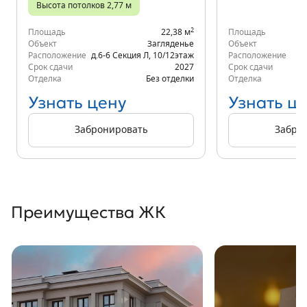
Высота потолков 2,77 м
2
Площадь
22,38 м
Площадь
Объект
Загляденье
Объект
Расположение
д.6-6 Секция Л
,
10/12
этаж
Расположение
К
Срок сдачи
2027
Срок сдачи
Отделка
Без отделки
Отделка
Узнать цену
Узнать ц
Забронировать
Забро
Преимущества ЖК