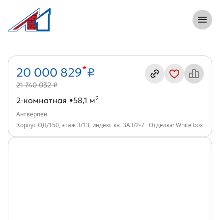
8 (812) 305-33-55
Откры
2-комнатная, 58 м², ЖК Антверпен, инд
Информация о квартире
*
20 000 829
₽
21 740 032 ₽
2
2-комнатная
58,1 м
Антверпен
Корпус ОД/150, этаж 3/13, индекс кв. 3А3/2-7
Отделка: White box