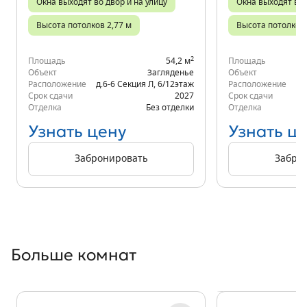
Окна выходят во двор и на улицу
Окна выходят во 
Высота потолков 2,77 м
Высота потолков 
2
Площадь
54,2 м
Площадь
Объект
Загляденье
Объект
Расположение
д.6-6 Секция Л
,
6/12
этаж
Расположение
д.
Срок сдачи
2027
Срок сдачи
Отделка
Без отделки
Отделка
Узнать цену
Узнать ц
Забронировать
Забро
Больше комнат
Показать предыдущи
Показать