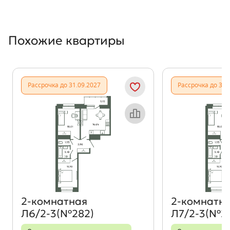
Похожие квартиры
Показать предыдущи
Показать
Рассрочка до 31.09.2027
Рассрочка до 31.
Объект месяца
2‑комнатная
2‑комнатн
Л6/2-3(№282)
Л7/2-3(№2