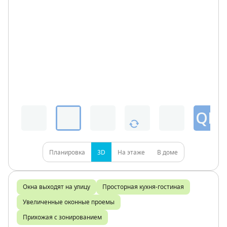
QR
Планировка
3D
На этаже
В доме
Окна выходят на улицу
Просторная кухня-гостиная
Увеличенные оконные проемы
Прихожая с зонированием