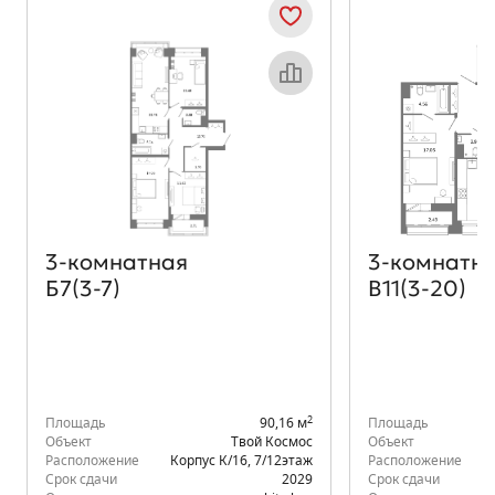
Объект месяца
3‑комнатная
3‑комнатн
Б7(3-7)
В11(3-20)
2
Площадь
90,16 м
Площадь
Объект
Твой Космос
Объект
Расположение
Корпус К/16
,
7/12
этаж
Расположение
К
Срок сдачи
2029
Срок сдачи