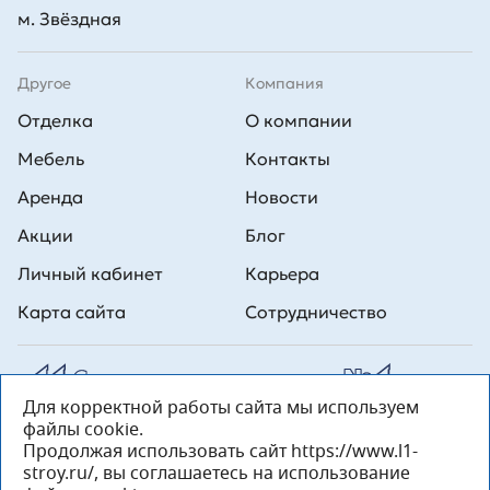
м. Звёздная
Другое
Компания
Отделка
О компании
Мебель
Контакты
Аренда
Новости
Акции
Блог
Личный кабинет
Карьера
Карта сайта
Сотрудничество
Для корректной работы сайта мы используем
Все права на публикуемые на сайте материалы принадлежат
файлы cookie.
ООО Л1 Строительная комания №1. Любая информация,
представленная на данном сайте, носит исключительно
Продолжая использовать сайт https://www.l1-
информационный характер и ни при каких условиях не является
stroy.ru/, вы соглашаетесь на использование
публичной офертой, определяемой положениями статьи 437 ГК РФ.