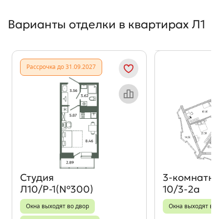
Варианты отделки в квартирах Л1
Показать предыдущи
Показать
Рассрочка до 31.09.2027
Объект месяца
Студия
3‑комнатн
Л10/Р-1(№300)
10/3-2а
Окна выходят во двор
Окна выходят во 