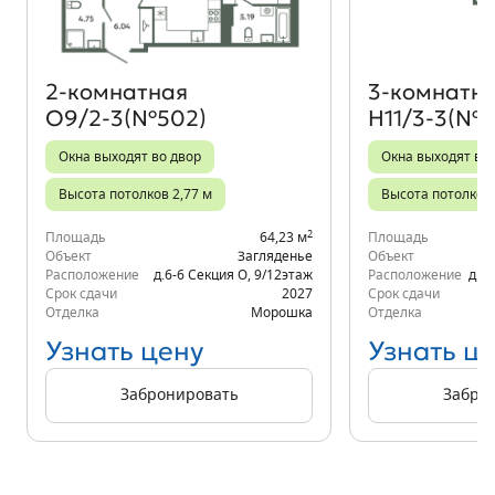
2‑комнатная
3‑комнатн
О9/2-3(№502)
Н11/3-3(№4
Окна выходят во двор
Окна выходят во 
Высота потолков 2,77 м
Высота потолков 
2
Площадь
64,23 м
Площадь
Объект
Загляденье
Объект
Расположение
д.6-6 Секция О
,
9/12
этаж
Расположение
д.6
Срок сдачи
2027
Срок сдачи
Отделка
Морошка
Отделка
Узнать цену
Узнать ц
Забронировать
Забро