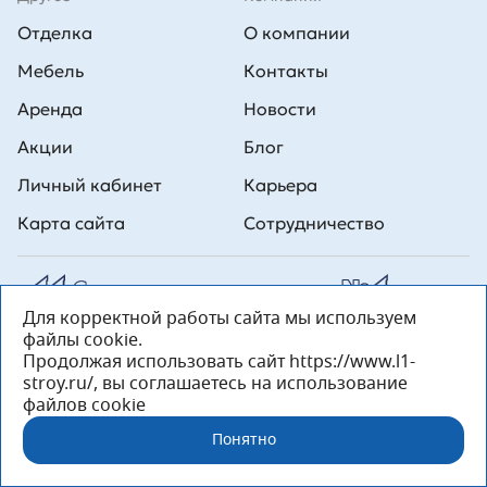
Отделка
О компании
Мебель
Контакты
Аренда
Новости
Акции
Блог
Личный кабинет
Карьера
Карта сайта
Сотрудничество
Для корректной работы сайта мы используем
Все права на публикуемые на сайте материалы принадлежат
файлы cookie.
ООО Л1 Строительная комания №1. Любая информация,
представленная на данном сайте, носит исключительно
Продолжая использовать сайт https://www.l1-
информационный характер и ни при каких условиях не является
stroy.ru/, вы соглашаетесь на использование
публичной офертой, определяемой положениями статьи 437 ГК РФ.
файлов cookie
«ООО «Л1 Строительная Компания №1» 196233, Санкт-Петербург, ул.
Орджоникидзе, д. 52, литер А, пом. 92-Н, офис 4 ИНН 7810269443,
Понятно
ОГРН 1027804853559»