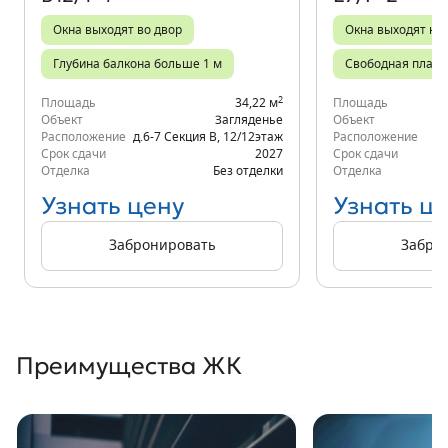
Окна выходят во двор
Окна выходят на 
Глубина балкона больше 1 м
Свободная плани
2
Площадь
34,22 м
Площадь
Объект
Загляденье
Объект
Расположение
д.6-7 Секция В
,
12/12
этаж
Расположение
д.
Срок сдачи
2027
Срок сдачи
Отделка
Без отделки
Отделка
Узнать цену
Узнать ц
Забронировать
Забро
Преимущества ЖК