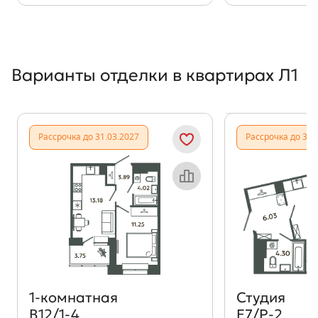
Варианты отделки в квартирах Л1
Показать предыдущи
Показать
Рассрочка до 31.03.2027
Рассрочка до 31.
Объект месяца
1‑комнатная
Студия
В12/1-4
Е7/Р-2