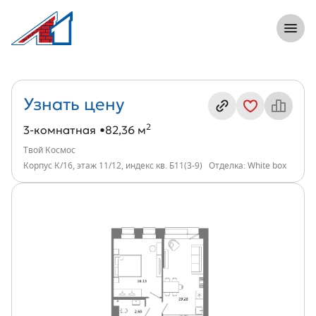
8 (812) 305-33-55
Откры
3-комнатная, 82 м², ЖК Твой Космос, и
Информация о квартире
Узнать цену
2
3-комнатная
82,36 м
Твой Космос
Корпус К/16, этаж 11/12, индекс кв. Б11(3-9)
Отделка: White box