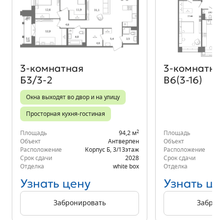
Объект месяца
3‑комнатная
3‑комнатн
Б3/3-2
В6(3-16)
Окна выходят во двор и на улицу
Просторная кухня-гостиная
2
Площадь
94,2 м
Площадь
Объект
Антверпен
Объект
Расположение
Корпус Б
,
3/13
этаж
Расположение
Срок сдачи
2028
Срок сдачи
Отделка
white box
Отделка
Узнать цену
Узнать ц
Забронировать
Забро