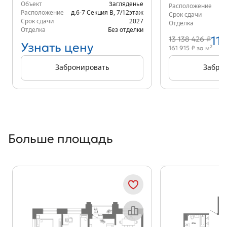
Объект
Загляденье
Расположение
д.
Расположение
д.6-7 Секция В
,
7/12
этаж
Срок сдачи
Срок сдачи
2027
Отделка
Отделка
Без отделки
11
13 138 426 ₽
Узнать цену
2
161 915 ₽ за м
Забронировать
Забро
Больше площадь
Показать предыдущи
Показать