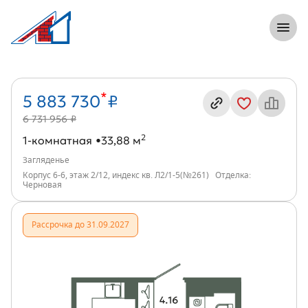
8 (812) 305-33-55
Откры
1-комнатная, 34 м², ЖК Загляденье, и
Информация о квартире
*
5 883 730
₽
6 731 956 ₽
2
1-комнатная
33,88 м
Загляденье
Корпус 6-6, этаж 2/12, индекс кв. Л2/1-5(№261)
Отделка:
Черновая
Рассрочка до 31.09.2027