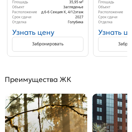
2
Площадь
35,95 м
Площадь
Объект
Загляденье
Объект
Расположение
д.6-6 Секция К
,
4/12
этаж
Расположение
К
Срок сдачи
2027
Срок сдачи
Отделка
Голубика
Отделка
Узнать цену
Узнать ц
Забронировать
Забро
Преимущества ЖК