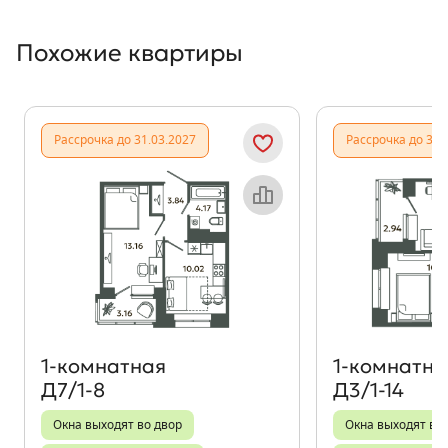
Похожие квартиры
Показать предыдущи
Показать
Рассрочка до 31.03.2027
Рассрочка до 31.
Объект месяца
1‑комнатная
1‑комнатна
Д7/1-8
Д3/1-14
Окна выходят во двор
Окна выходят во