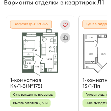
Варианты отделки в квартирах Л1
Показать предыдущи
Показать
Рассрочка до 31.09.2027
Кухня в подарок
Объект месяца
1‑комнатная
1‑комнатна
К4/1-3(№175)
13/1-11п
Окна выходят на променад
Готовая отделка
Высота потолков 2,77 м
Окна выходят на 