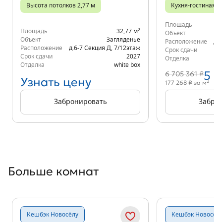
Высота потолков 2,77 м
Кухня-гостиная
Площадь
2
Площадь
32,77 м
Объект
Объект
Загляденье
Расположение
д.
Расположение
д.6-7 Секция Д
,
7/12
этаж
Срок сдачи
Срок сдачи
2027
Отделка
Отделка
white box
5 
6 705 361 ₽
Узнать цену
2
177 268 ₽ за м
Забронировать
Забро
Больше комнат
Показать предыдущи
Показать
Кешбэк Новосёлу
Кешбэк Новосёл