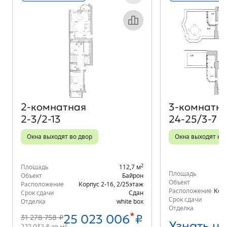
Объект месяца
2‑комнатная
3‑комнатн
2-3/2-13
24-25/3-7
Окна выходят во двор
Окна выходят на 
2
Площадь
112,7 м
Площадь
Объект
Байрон
Объект
Расположение
Корпус 2-16
,
2/25
этаж
Расположение
Корп
Срок сдачи
Сдан
Срок сдачи
Отделка
white box
Отделка
*
25 023 006
₽
31 278 758 ₽
Узнать ц
2
222 032 ₽ за м