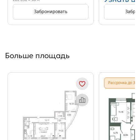
Забронировать
Забро
Больше площадь
Показать предыдущи
Показать
Рассрочка до 31.
Объект месяца