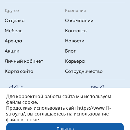
Другое
Компания
Отделка
О компании
Мебель
Контакты
Аренда
Новости
Акции
Блог
Личный кабинет
Карьера
Карта сайта
Сотрудничество
Для корректной работы сайта мы используем
Все права на публикуемые на сайте материалы принадлежат
файлы cookie.
ООО Л1 Строительная комания №1. Любая информация,
представленная на данном сайте, носит исключительно
Продолжая использовать сайт https://www.l1-
информационный характер и ни при каких условиях не является
stroy.ru/, вы соглашаетесь на использование
публичной офертой, определяемой положениями статьи 437 ГК РФ.
файлов cookie
«ООО «Л1 Строительная Компания №1» 196233, Санкт-Петербург, ул.
Орджоникидзе, д. 52, литер А, пом. 92-Н, офис 4 ИНН 7810269443,
Понятно