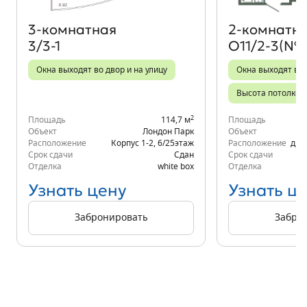
3‑комнатная
2‑комнатн
3/3-1
О11/2-3(№5
Окна выходят во двор и на улицу
Окна выходят во
Высота потолков 
2
Площадь
114,7 м
Площадь
Объект
Лондон Парк
Объект
Расположение
Корпус 1-2
,
6/25
этаж
Расположение
д.6
Срок сдачи
Сдан
Срок сдачи
Отделка
white box
Отделка
Узнать цену
Узнать ц
Забронировать
Забро