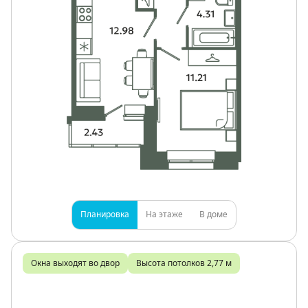
Планировка
На этаже
В доме
Окна выходят во двор
Высота потолков 2,77 м