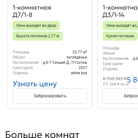
1‑комнатная
1‑комнатна
Д7/1-8
Д3/1-14
Окна выходят во двор
Окна выходят во
Высота потолков 2,77 м
Кухня-гостиная
Площадь
2
Площадь
32,77 м
Объект
Объект
Загляденье
Расположение
д.
Расположение
д.6-7 Секция Д
,
7/12
этаж
Срок сдачи
Срок сдачи
2027
Отделка
Отделка
white box
5 
6 705 361 ₽
Узнать цену
2
177 268 ₽ за м
Забронировать
Забро
Больше комнат