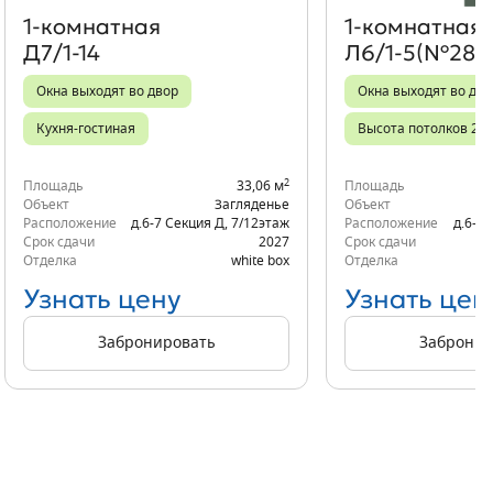
1‑комнатная
1‑комнатная
Д7/1-14
Л6/1-5(№281)
Окна выходят во двор
Окна выходят во дво
Кухня-гостиная
Высота потолков 2,7
2
Площадь
33,06 м
Площадь
Объект
Загляденье
Объект
Расположение
д.6-7 Секция Д
,
7/12
этаж
Расположение
д.6-6 
Срок сдачи
2027
Срок сдачи
Отделка
white box
Отделка
Узнать цену
Узнать цен
Забронировать
Забронир