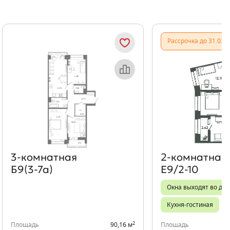
Показать предыдущи
Показать
Рассрочка до 31.03.
Объект месяца
Об
3‑комнатная
2‑комнатная
Б9(3-7а)
Е9/2-10
Окна выходят во дво
Кухня-гостиная
2
Площадь
90,16 м
Площадь