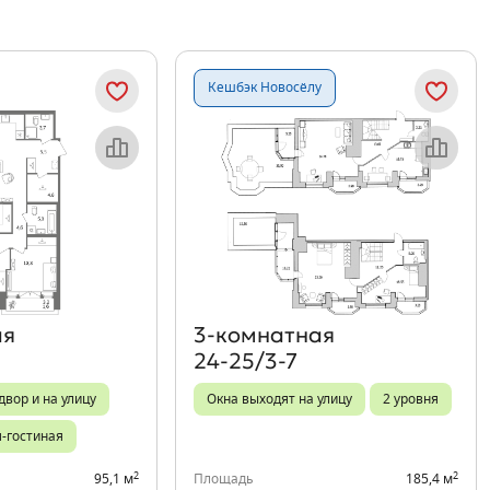
Кешбэк Новосёлу
Объект месяца
Объект месяца
ая
3‑комнатная
24-25/3-7
двор и на улицу
Окна выходят на улицу
2 уровня
я-гостиная
2
2
95,1 м
Площадь
185,4 м