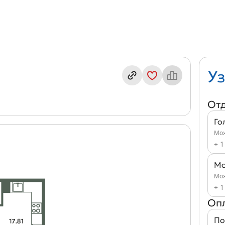
ндекс кв. Л2/1-4(№259)
Уз
От
Го
Мож
+ 1
Мо
Мож
+ 1
Оп
По