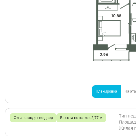
Планировка
На эт
Тип не
Окна выходят во двор
Высота потолков 2,77 м
Площад
Жилая 