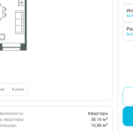
Ип
Выб
Ра
Выб
аже
В доме
движимости
Квартира
2
ь квартиры
38,16 м
2
площадь
10,88 м