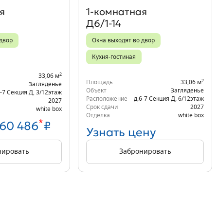
я
1‑комнатная
Д6/1-14
 двор
Окна выходят во двор
Кухня-гостиная
2
33,06 м
2
Площадь
33,06 м
Загляденье
Объект
Загляденье
6-7 Секция Д
,
3/12
этаж
Расположение
д.6-7 Секция Д
,
6/12
этаж
2027
Срок сдачи
2027
white box
Отделка
white box
*
860 486
₽
Узнать цену
нировать
Забронировать