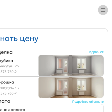
8 (812) 305-33-55
Откры
нать цену
делка
Подробнее
лубика
но улучшить
 373 760 ₽
рошка
но улучшить
 373 760 ₽
лата
Подробнее об оплате
лная оплата