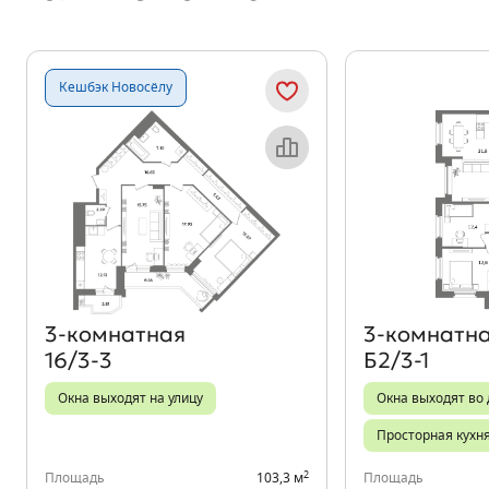
Кешбэк Новосёлу
Объект месяца
3‑комнатная
3‑комнатн
16/3-3
Б2/3-1
Окна выходят на улицу
Окна выходят во 
Просторная кухн
2
Площадь
103,3 м
Площадь