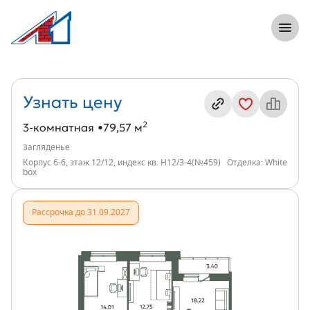
8 (812) 305-33-55
Откры
3-комнатная, 80 м², ЖК Загляденье, и
Информация о квартире
Узнать цену
2
3-комнатная
79,57 м
Загляденье
Корпус 6-6, этаж 12/12, индекс кв. Н12/3-4(№459)
Отделка: White
box
Рассрочка до 31.09.2027