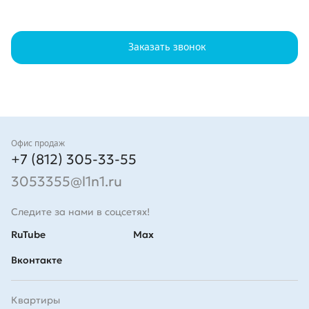
Заказать звонок
Контакты
Офис продаж
+7 (812) 305-33-55
3053355@l1n1.ru
Следите за нами в соцсетях!
RuTube
Max
Вконтакте
Квартиры