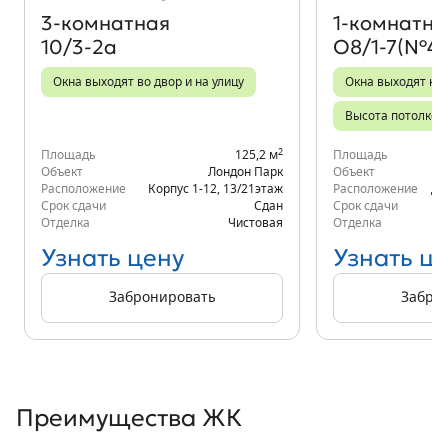
3‑комнатная
1‑комнатна
10/3-2а
О8/1-7(№49
Окна выходят во двор и на улицу
Окна выходят на 
Высота потолков 
2
Площадь
125,2 м
Площадь
Объект
Лондон Парк
Объект
Расположение
Корпус 1-12
,
13/21
этаж
Расположение
д.
Срок сдачи
Сдан
Срок сдачи
Отделка
Чистовая
Отделка
Узнать цену
Узнать ц
Забронировать
Забро
Преимущества ЖК