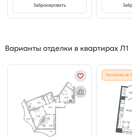
Забронировать
Забро
Варианты отделки в квартирах Л1
Показать предыдущи
Показать
Рассрочка до 31.
Объект месяца