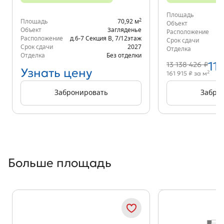
Площадь
2
Площадь
70,92 м
Объект
Объект
Загляденье
Расположение
д.
Расположение
д.6-7 Секция В
,
7/12
этаж
Срок сдачи
Срок сдачи
2027
Отделка
Отделка
Без отделки
11
13 138 426 ₽
Узнать цену
2
161 915 ₽ за м
Забронировать
Забро
Больше площадь
Показать предыдущи
Показать