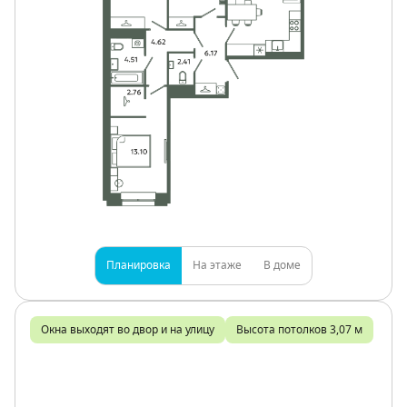
Планировка
На этаже
В доме
Окна выходят во двор и на улицу
Высота потолков 3,07 м