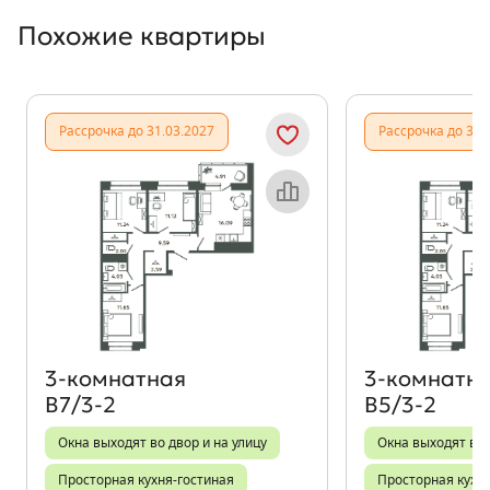
Похожие квартиры
Показать предыдущи
Показать
Рассрочка до 31.03.2027
Рассрочка до 31.
Объект месяца
3‑комнатная
3‑комнатн
В7/3-2
В5/3-2
Окна выходят во двор и на улицу
Окна выходят во 
Просторная кухня-гостиная
Просторная кухн