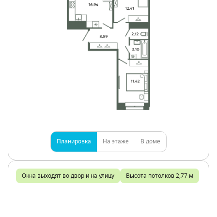
Планировка
На этаже
В доме
Окна выходят во двор и на улицу
Высота потолков 2,77 м