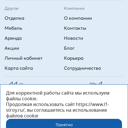
Другое
Компания
Отделка
О компании
Мебель
Контакты
Аренда
Новости
Акции
Блог
Личный кабинет
Карьера
Карта сайта
Сотрудничество
Для корректной работы сайта мы используем
Все права на публикуемые на сайте материалы принадлежат
файлы cookie.
ООО Л1 Строительная комания №1. Любая информация,
представленная на данном сайте, носит исключительно
Продолжая использовать сайт https://www.l1-
информационный характер и ни при каких условиях не является
stroy.ru/, вы соглашаетесь на использование
публичной офертой, определяемой положениями статьи 437 ГК РФ.
файлов cookie
«ООО «Л1 Строительная Компания №1» 196233, Санкт-Петербург, ул.
Орджоникидзе, д. 52, литер А, пом. 92-Н, офис 4 ИНН 7810269443,
Понятно
ОГРН 1027804853559»