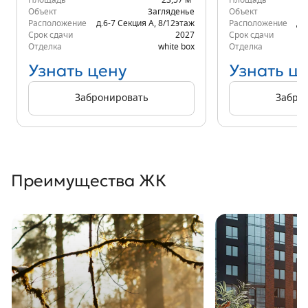
Площадь
23,57 м
Площадь
Объект
Загляденье
Объект
Расположение
д.6-7 Секция А
,
8/12
этаж
Расположение
д.
Срок сдачи
2027
Срок сдачи
Отделка
white box
Отделка
Узнать цену
Узнать ц
Забронировать
Забро
Преимущества ЖК