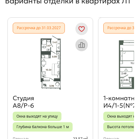
Варианты отделки в квартирах Л1
Показать предыдущи
Показать
Рассрочка до 31.03.2027
Рассрочка до 31.
Объект месяца
Студия
1‑комнатна
А8/Р-6
И4/1-5(№78
Окна выходят на улицу
Окна выходят на
Глубина балкона больше 1 м
Высота потолков 
2