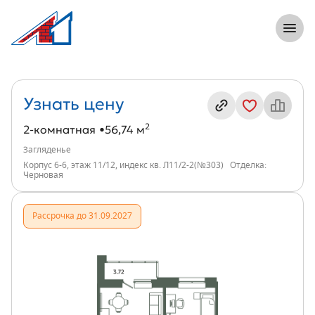
8 (812) 305-33-55
Откры
2-комнатная, 57 м², ЖК Загляденье, и
Информация о квартире
Узнать цену
2
2-комнатная
56,74 м
Загляденье
Корпус 6-6, этаж 11/12, индекс кв. Л11/2-2(№303)
Отделка:
Черновая
Рассрочка до 31.09.2027