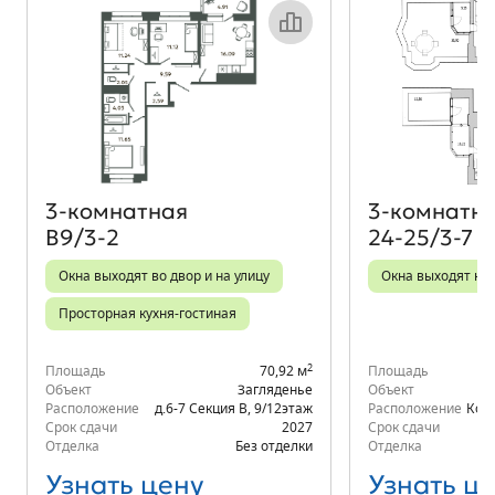
Объект месяца
3‑комнатная
3‑комнатн
В9/3-2
24-25/3-7
Окна выходят во двор и на улицу
Окна выходят на 
Просторная кухня-гостиная
2
Площадь
70,92 м
Площадь
Объект
Загляденье
Объект
Расположение
д.6-7 Секция В
,
9/12
этаж
Расположение
Корп
Срок сдачи
2027
Срок сдачи
Отделка
Без отделки
Отделка
Узнать цену
Узнать ц