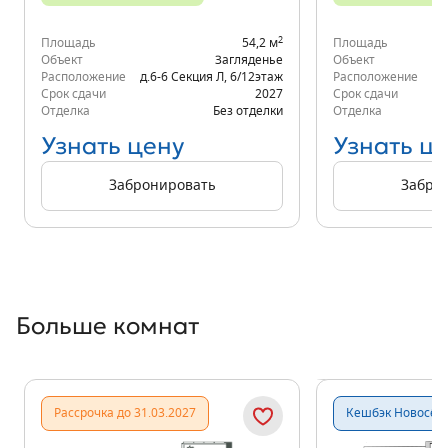
2
Площадь
54,2 м
Площадь
Объект
Загляденье
Объект
Расположение
д.6-6 Секция Л
,
6/12
этаж
Расположение
д.
Срок сдачи
2027
Срок сдачи
Отделка
Без отделки
Отделка
Узнать цену
Узнать ц
Забронировать
Забро
Больше комнат
Показать предыдущи
Показать
Рассрочка до 31.03.2027
Кешбэк Новосёл