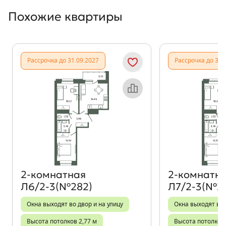
Похожие квартиры
Показать предыдущи
Показать
Рассрочка до 31.09.2027
Рассрочка до 31.
Объект месяца
2‑комнатная
2‑комнатн
Л6/2-3(№282)
Л7/2-3(№2
Окна выходят во двор и на улицу
Окна выходят во 
Высота потолков 2,77 м
Высота потолков 