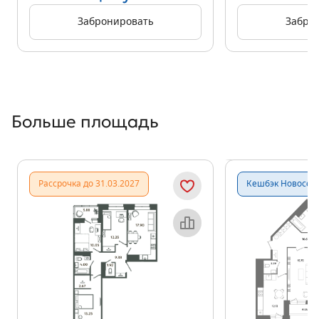
Забронировать
Забро
Больше площадь
Показать предыдущи
Показать
Рассрочка до 31.03.2027
Кешбэк Новосёл
Объект месяца