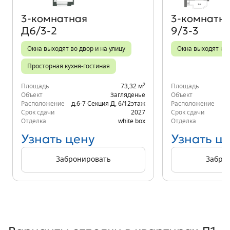
3‑комнатная
3‑комнатн
Д6/3-2
9/3-3
Окна выходят во двор и на улицу
Окна выходят на 
Просторная кухня-гостиная
2
Площадь
73,32 м
Площадь
Объект
Загляденье
Объект
Расположение
д.6-7 Секция Д
,
6/12
этаж
Расположение
Срок сдачи
2027
Срок сдачи
Отделка
white box
Отделка
Узнать цену
Узнать ц
Забронировать
Забро