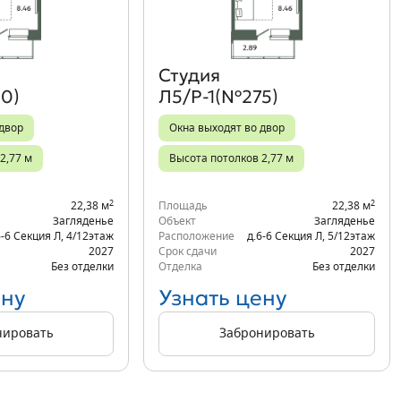
Студия
0)
Л5/Р-1(№275)
 двор
Окна выходят во двор
2,77 м
Высота потолков 2,77 м
2
2
22,38 м
Площадь
22,38 м
Загляденье
Объект
Загляденье
6-6 Секция Л
,
4/12
этаж
Расположение
д.6-6 Секция Л
,
5/12
этаж
2027
Срок сдачи
2027
Без отделки
Отделка
Без отделки
ену
Узнать цену
нировать
Забронировать