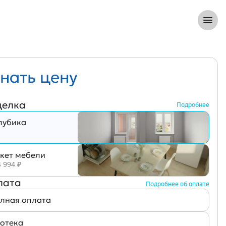
8 (812) 305-33-55
Откры
нать цену
делка
Подробнее
лубика
кет мебели
 994
₽
лата
Подробнее об оплате
лная оплата
отека