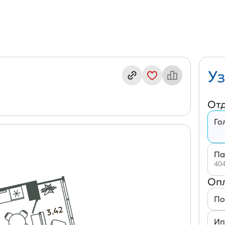
в. Е2/Р-2
Уз
От
Го
Па
404
Оп
По
Ип