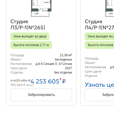
Студия
Студия
Л3/Р-1(№265)
Л4/Р-1(№27
Окна выходят во двор
Окна выходят во
Высота потолков 2,77 м
Высота потолков 
2
Площадь
22,38 м
Площадь
Объект
Загляденье
Объект
Расположение
д.6-6 Секция Л
,
3/12
этаж
Расположение
д.
Срок сдачи
2027
Срок сдачи
Отделка
Без отделки
Отделка
*
4 253 605
₽
4 623 484 ₽
Узнать ц
2
190 063 ₽ за м
Забронировать
Забро