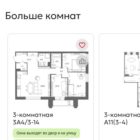
Больше комнат
Объект месяца
3‑комнатная
3‑комнатн
3А4/3-14
А11(3-4)
Окна выходят во двор и на улицу