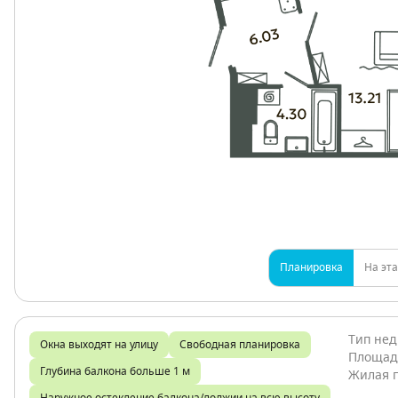
Планировка
На эт
Тип не
Окна выходят на улицу
Свободная планировка
Площад
Глубина балкона больше 1 м
Жилая 