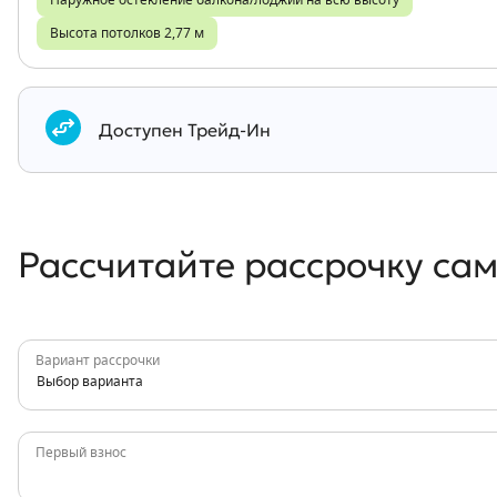
Наружное остекление балкона/лоджии на всю высоту
Высота потолков 2,77 м
Документы
Доступен Трейд-Ин
Рассчитайте рассрочку са
Вариант рассрочки
Выбор варианта
Первый взнос