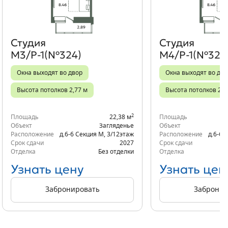
Студия
Студия
М3/Р-1(№324)
М4/Р-1(№329
Окна выходят во двор
Окна выходят во дво
Высота потолков 2,77 м
Высота потолков 2,7
2
Площадь
22,38 м
Площадь
Объект
Загляденье
Объект
Расположение
д.6-6 Секция М
,
3/12
этаж
Расположение
д.6-6 
Срок сдачи
2027
Срок сдачи
Отделка
Без отделки
Отделка
Узнать цену
Узнать цен
Забронировать
Забронир