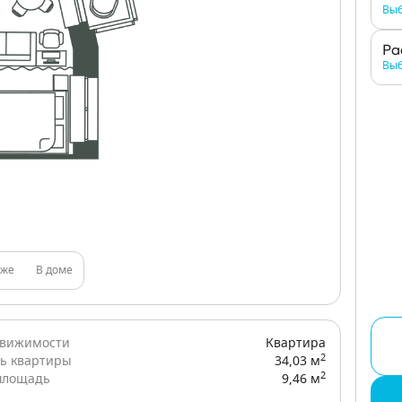
Выб
Ра
Выб
аже
В доме
движимости
Квартира
2
ь квартиры
34,03 м
2
площадь
9,46 м