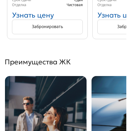
Срок сдачи
Сдан
Срок сдачи
Отделка
Чистовая
Отделка
Узнать цену
Узнать ц
Забронировать
Забро
Преимущества ЖК