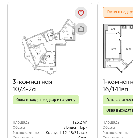
Показать предыдущи
Показать
Кухня в подарок
Объект месяца
3‑комнатная
1‑комнатна
10/3-2а
16/1-11вп
Окна выходят во двор и на улицу
Готовая отделка
Окна выходят во
2
Площадь
125,2 м
Площадь
Объект
Лондон Парк
Объект
Расположение
Корпус 1-12
,
13/21
этаж
Расположение
К