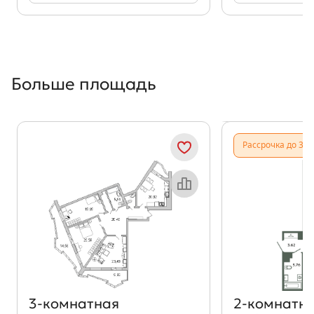
Больше площадь
Показать предыдущи
Показать
Рассрочка до 31.
Объект месяца
3‑комнатная
2‑комнатн