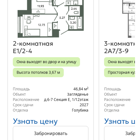
Объект месяца
2‑комнатная
3‑комнатн
Е1/2-4
2А7/3-9
Окна выходят во двор и на улицу
Окна выходят во 
Высота потолков 3,67 м
Просторная кухн
2
Площадь
46,84 м
Площадь
Объект
Загляденье
Объект
Расположение
д.6-7 Секция Е
,
1/12
этаж
Расположение
Срок сдачи
2027
Срок сдачи
Отделка
Голубика
Отделка
Узнать цену
Узнать ц
Забронировать
Забро