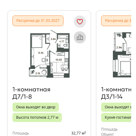
Показать предыдущи
Показать
Рассрочка до 31.03.2027
Рассрочка до 31.
Объект месяца
1‑комнатная
1‑комнатна
Д7/1-8
Д3/1-14
Окна выходят во двор
Окна выходят во
Высота потолков 2,77 м
Кухня-гостиная
Площадь
2
Площадь
32,77 м
Объект