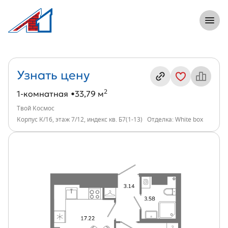
8 (812) 305-33-55
Откры
1-комнатная, 34 м², ЖК Твой Космос, и
Информация о квартире
Узнать цену
2
1-комнатная
33,79 м
Твой Космос
Корпус К/16, этаж 7/12, индекс кв. Б7(1-13)
Отделка: White box