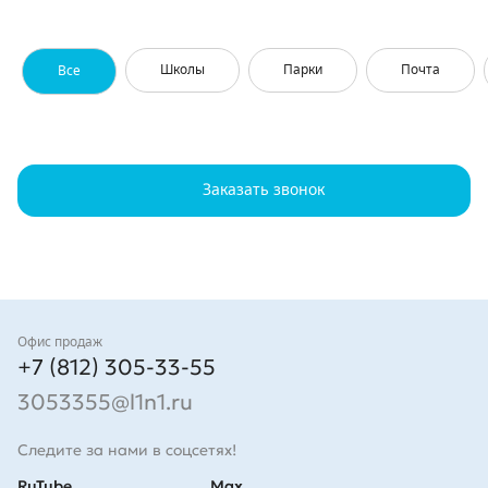
Школы
Парки
Почта
Все
Заказать звонок
Контакты
Офис продаж
+7 (812) 305-33-55
3053355@l1n1.ru
Следите за нами в соцсетях!
RuTube
Max