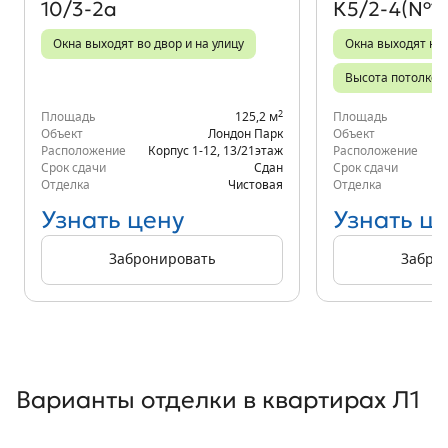
10/3-2а
К5/2-4(№18
Окна выходят во двор и на улицу
Окна выходят на 
Высота потолков 
2
Площадь
125,2 м
Площадь
Объект
Лондон Парк
Объект
Расположение
Корпус 1-12
,
13/21
этаж
Расположение
д.
Срок сдачи
Сдан
Срок сдачи
Отделка
Чистовая
Отделка
Узнать цену
Узнать ц
Забронировать
Забро
Варианты отделки в квартирах Л1