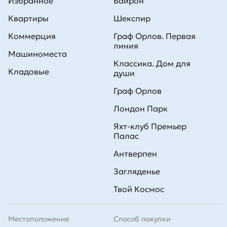
Избранное
Байрон
Квартиры
Шекспир
Коммерция
Граф Орлов. Первая
линия
Машиноместа
Классика. Дом для
Кладовые
души
Граф Орлов
Лондон Парк
Яхт-клуб Премьер
Палас
Антверпен
Загляденье
Твой Космос
Местоположение
Способ покупки