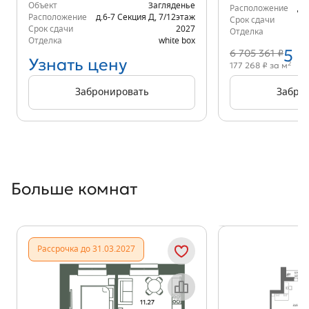
Объект
Загляденье
Расположение
д.
Расположение
д.6-7 Секция Д
,
7/12
этаж
Срок сдачи
Срок сдачи
2027
Отделка
Отделка
white box
5 
6 705 361 ₽
Узнать цену
2
177 268 ₽ за м
Забронировать
Забро
Больше комнат
Показать предыдущи
Показать
Рассрочка до 31.03.2027